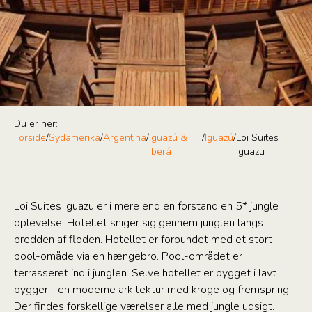
Du er her:
Forside
/
Sydamerika
/
Argentina
/
Iguazú &
/
Iguazú
/
Loi Suites
Iberá
Iguazu
Loi Suites Iguazu er i mere end en forstand en 5* jungle
oplevelse. Hotellet sniger sig gennem junglen langs
bredden af floden. Hotellet er forbundet med et stort
pool-omåde via en hængebro. Pool-området er
terrasseret ind i junglen. Selve hotellet er bygget i lavt
byggeri i en moderne arkitektur med kroge og fremspring.
Der findes forskellige værelser alle med jungle udsigt.