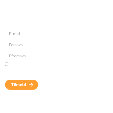
Tilmeld dig det ugentlige nyhedsbrev og bliv inspireret til
at bygge din næste rejse. Du får nyheder, tips og forslag til
rejser. Du kan altid afmelde dig igen.
Jeg giver samtykke til behandling af personoplysninger
for at kunne modtage nyheder og rejseinspiration.
Samtykket kan altid trækkes tilbage.