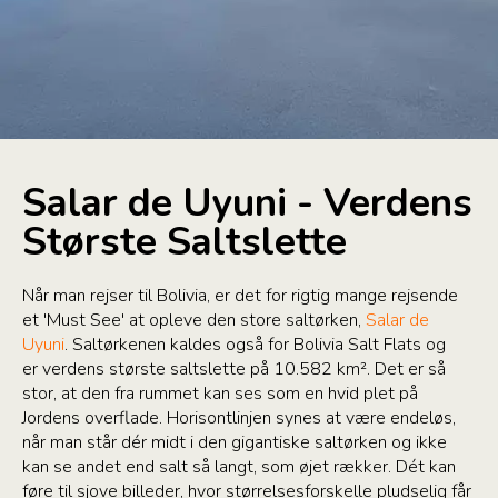
Salar de Uyuni - Verdens
Største Saltslette
Når man rejser til Bolivia, er det for rigtig mange rejsende
et 'Must See' at opleve den store saltørken,
Salar de
Uyuni
. Saltørkenen kaldes også for Bolivia Salt Flats og
er verdens største saltslette på 10.582 km². Det er så
stor, at den fra rummet kan ses som en hvid plet på
Jordens overflade. Horisontlinjen synes at være endeløs,
når man står dér midt i den gigantiske saltørken og ikke
kan se andet end salt så langt, som øjet rækker. Dét kan
føre til sjove billeder, hvor størrelsesforskelle pludselig får