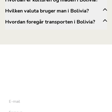
Hvilken valuta bruger man i Bolivia?
um.dk
Hvordan foregår transporten i Bolivia?
Tilmeld dig vores
nyhedsbrev
Tilmeld dig det ugentlige nyhedsbrev og bliv inspireret til
at bygge din næste rejse. Du får nyheder, tips og forslag til
rejser. Du kan altid afmelde dig igen.