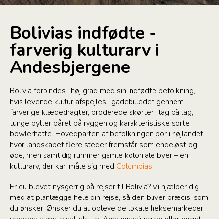
Bolivias indfødte -
farverig kulturarv i
Andesbjergene
Bolivia forbindes i høj grad med sin indfødte befolkning,
hvis levende kultur afspejles i gadebilledet gennem
farverige klædedragter, broderede skørter i lag på lag,
tunge bylter båret på ryggen og karakteristiske sorte
bowlerhatte. Hovedparten af befolkningen bor i højlandet,
hvor landskabet flere steder fremstår som endeløst og
øde, men samtidig rummer gamle koloniale byer – en
kulturarv, der kan måle sig med
Colombias
.
Er du blevet nysgerrig på rejser til Bolivia? Vi hjælper dig
med at planlægge hele din rejse, så den bliver præcis, som
du ønsker. Ønsker du at opleve de lokale heksemarkeder,
verdens største saltslette, Amazonasjunglen eller noget