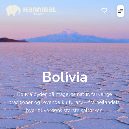
Åbe
Åben favorits
Bolivia
Bolivia byder på mageløs natur, farverige
traditioner og levende kulturarv – fra højlandets
byer til verdens største saltørken.