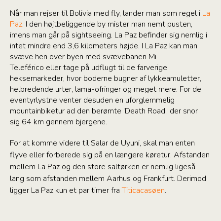
Når man rejser til Bolivia med fly, lander man som regel i
La
Paz
. I den højtbeliggende by mister man nemt pusten,
imens man går på sightseeing. La Paz befinder sig nemlig i
intet mindre end 3,6 kilometers højde. I La Paz kan man
svæve hen over byen med svævebanen Mi
Teleférico eller tage på udflugt til de farverige
heksemarkeder, hvor boderne bugner af lykkeamuletter,
helbredende urter, lama-ofringer og meget mere. For de
eventyrlystne venter desuden en uforglemmelig
mountainbiketur ad den berømte ’Death Road’, der snor
sig 64 km gennem bjergene.
For at komme videre til Salar de Uyuni, skal man enten
flyve eller forberede sig på en længere køretur. Afstanden
mellem La Paz og den store saltørken er nemlig ligeså
lang som afstanden mellem Aarhus og Frankfurt. Derimod
ligger La Paz kun et par timer fra
Titicacasøen
.