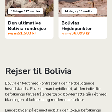
18 dage / 17 nætter
14 dage / 13 nætter
Den ultimative
Bolivias
Bolivia rundrejse
Højdepunkter
51.583 kr
36.099 kr
Pris fra
Pris fra
Rejser til Bolivia
Bolivia er fyldt med kontraster. I den højtbeliggende
hovedstad, La Paz, ser man i bybilledet, at den indfødte
befolknings farvestrålende tøj og bowlerhatte går i ét med
blandingen af kolonistil og moderne arkitektur.
Landet byder på et unikt indblik i den lokale befolknings