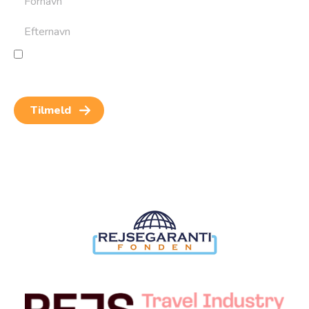
Jeg giver samtykke til behandling af personoplysninger
for at kunne modtage nyheder og rejseinspiration.
Samtykket kan altid trækkes tilbage.