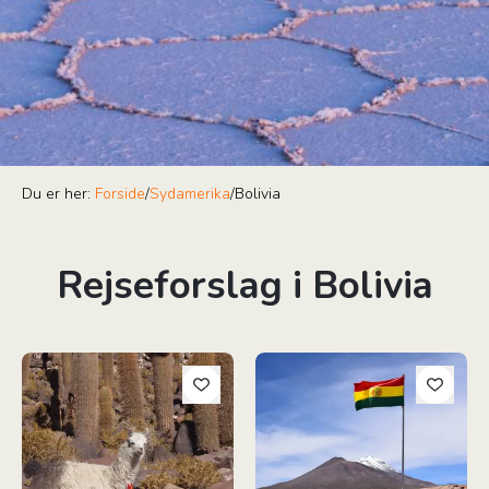
Du er her:
Forside
/
Sydamerika
/
Bolivia
Rejseforslag i Bolivia
Den ultimative Bolivia rundrejse
Bolivias Højdepunkter