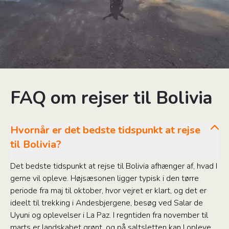
FAQ om rejser til Bolivia
Hvornår er det bedste tidspunkt at rejse
til Bolivia?
Det bedste tidspunkt at rejse til Bolivia afhænger af, hvad I
gerne vil opleve. Højsæsonen ligger typisk i den tørre
periode fra maj til oktober, hvor vejret er klart, og det er
ideelt til trekking i Andesbjergene, besøg ved Salar de
Uyuni og oplevelser i La Paz. I regntiden fra november til
marts er landskabet grønt, og på saltsletten kan I opleve