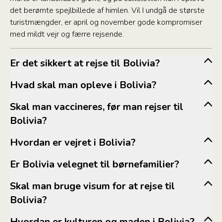
det berømte spejlbillede af himlen. Vil I undgå de største
turistmængder, er april og november gode kompromiser
med mildt vejr og færre rejsende.
Er det sikkert at rejse til Bolivia?
Hvad skal man opleve i Bolivia?
Skal man vaccineres, før man rejser til
Bolivia?
Hvordan er vejret i Bolivia?
Er Bolivia velegnet til børnefamilier?
www.sikkerrejse.dk
www.ssi.dk
Skal man bruge visum for at rejse til
Bolivia?
Hvordan er kulturen og maden i Bolivia?