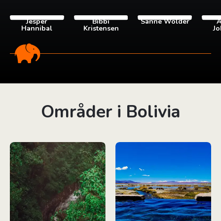
Jesper
Bibbi
Sanne Wolder
A
Hannibal
Kristensen
Jo
Områder i Bolivia