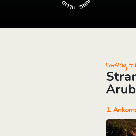
i
Forslag t
Stra
Arub
1. Ankom