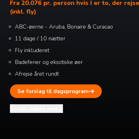
Fra 20.076 pr. person hvis I er to, der rej
(inkl. fly)
ABC-øerne - Aruba, Bonaire & Curacao
11 dage / 10 nætter
Fly inkluderet
Badeferier og eksotiske øer
Afrejse året rundt
Se forslag til dagsprogram
Scroll videre ned