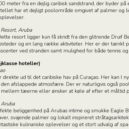
00 meter fra en dejlig caribisk sandstrand, der byder på
otellet har et dejligt poolområde omgivet af palmer og li
oplevelser.
 Resort, Aruba
tte resort ligger kun få skridt fra den glitrende Druif B
esteder og en lang række aktiviteter. Her er der tænkt p
esscenter ved stranden samt mulighed for både tennis og 
jklasse hoteller)
cao
r direkte ud til det caribiske hav på Curaçao. Her kan I 
 den afslappede atmosfære. Der er naturligvis også pool 
d mellem tæerne eller ønsker at køle af efter et måltid p
 Aruba
rfekte beliggenhed på Arubas intime og smukke Eagle B
ver, svajende palmer og lokalt inspireret stråtagsarkit
antastiske kulinariske oplevelser og et stort udvalg af spa