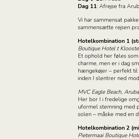
Dag 11
: Afrejse fra Aru
Vi har sammensat pakken
sammensætte rejsen præc
Hotelkombination 1 (st
Boutique Hotel t Klooste
Et ophold her føles som a
charme, men er i dag smu
hængekøjer – perfekt til
inden I slentrer ned mod
MVC Eagle Beach, Aruba
Her bor I i fredelige om
uformel stemning med poo
solen – måske med en dr
Hotelkombination 2 (mi
Pietermaai Boutique Hot