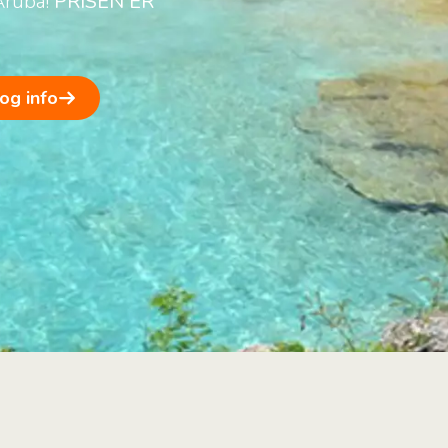
Aruba!
PRISEN ER
 og info