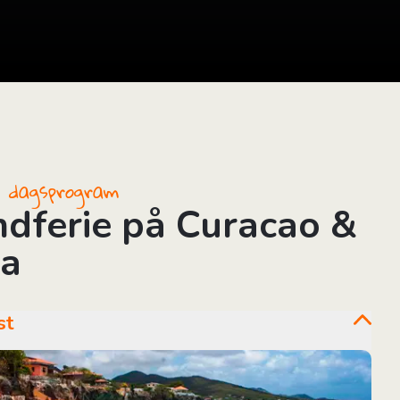
il dagsprogram
ndferie på Curacao &
a
st