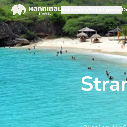
Rejsemål
Rejsetyper
O
Stra