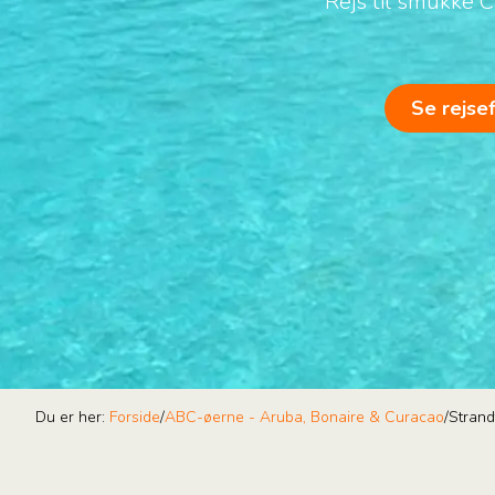
Rejs til smukke 
Se rejse
Du er her:
Forside
/
ABC-øerne - Aruba, Bonaire & Curacao
/
Strand