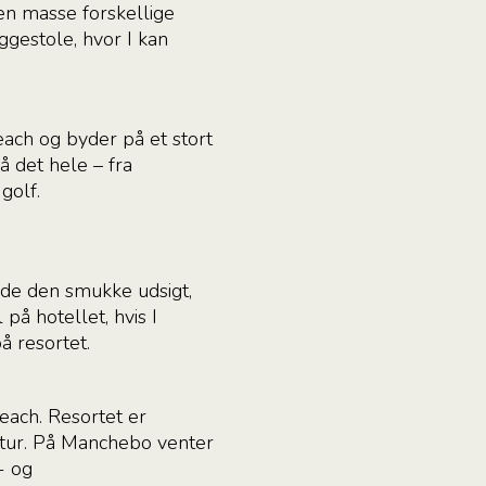
 en masse forskellige
ggestole, hvor I kan
each og byder på et stort
å det hele – fra
golf.
nyde den smukke udsigt,
på hotellet, hvis I
å resortet.
each. Resortet er
ektur. På Manchebo venter
- og