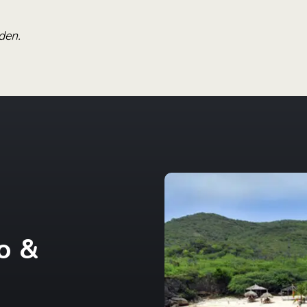
den.
o &