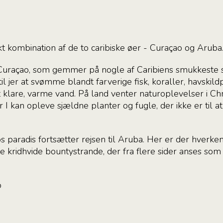
t kombination af de to caribiske øer - Curaçao og Aruba
Curaçao, som gemmer på nogle af Caribiens smukkeste 
il jer at svømme blandt farverige fisk, koraller, havski
 klare, varme vand. På land venter naturoplevelser i Chr
r I kan opleve sjældne planter og fugle, der ikke er til at
 paradis fortsætter rejsen til Aruba. Her er der hverken
e kridhvide bountystrande, der fra flere sider anses som
o