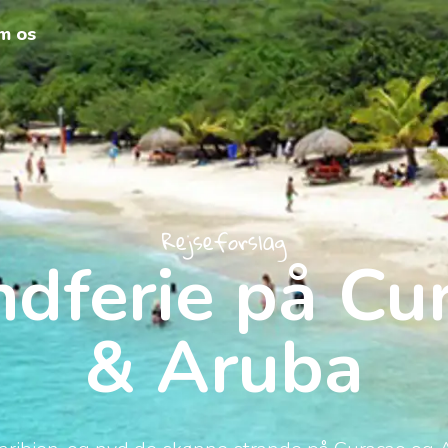
m os
Rejseforslag
ndferie på Cu
& Aruba