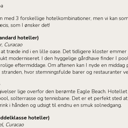
ba
 med 3 forskellige hotelkombinationer, men vi kan som 
is, som I ønsker det!
andard hoteller)
r, Curacao
t træde ind i en lille oase. Det tidligere kloster emmer s
kt moderniseret. I den hyggelige gårdhave finder I poo
 rolige eftermiddage. Om aftenen kan I nyde en middag p
 stranden, hvor stemningsfulde barer og restauranter ve
givelser lige overfor den berømte Eagle Beach. Hotellet 
l, solterrasse og tennisbane. Det er et perfekt sted at 
ink i hånden og udsigt til endnu en smuk solnedgang.
ddelklasse hoteller)
el, Curacao