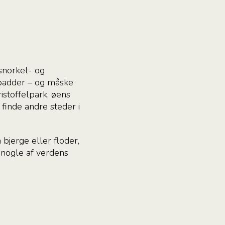
.
snorkel- og
ldpadder – og måske
istoffelpark, øens
 finde andre steder i
 bjerge eller floder,
 nogle af verdens