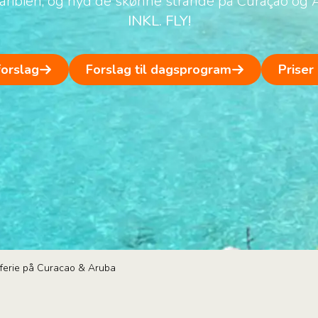
Caribien, og nyd de skønne strande på Curaçao og 
INKL. FLY!
forslag
Forslag til dagsprogram
Priser
ferie på Curacao & Aruba