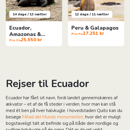
14 dage / 13 nætter
12 dage / 11 nætter
Ecuador,
Peru & Galapagos
27.251 kr
Amazonas &
Pris fra
25.550 kr
Galapagos
Pris fra
Rejser til Ecuador
Ecuador har fået sit navn, fordi landet gennemskæres af
ækvator – et af de få steder i verden, hvor man kan stå
med ét ben på hver halvkugle. I hovedstaden Quito kan du
besøge
Mitad del Mundo monumentet
, hvor det er muligt
bogstaveligt talt at befinde sig på både den nordlige og
sydlige halvkugle på én gang. Dét er da ret unikt.