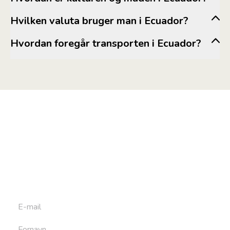
Hvilken valuta bruger man i Ecuador?
um.dk
Hvordan foregår transporten i Ecuador?
Tilmeld dig vores
nyhedsbrev
Tilmeld dig det ugentlige nyhedsbrev og bliv inspireret til
at bygge din næste rejse. Du får nyheder, tips og forslag til
rejser. Du kan altid afmelde dig igen.