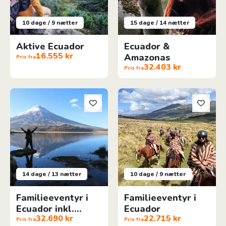
10 dage / 9 nætter
15 dage / 14 nætter
Aktive Ecuador
Ecuador &
16.555 kr
Amazonas
Pris fra
32.403 kr
Pris fra
Familieeventyr i Ecuador inkl. Amazonas
Familieeventyr i Ecuador
14 dage / 13 nætter
10 dage / 9 nætter
Familieeventyr i
Familieeventyr i
Ecuador inkl.
Ecuador
32.690 kr
22.715 kr
Amazonas
Pris fra
Pris fra