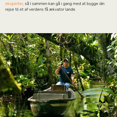
eksperter
, så I sammen kan gå i gang med at bygge din
rejse til et af verdens få ækvator lande.