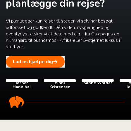
planlægge din rejse?
Vi planlægger kun rejser til steder, vi selv har besøgt,
udforsket og godkendt. Dén viden, nysgerrighed og
eventyrlyst elsker vi at dele med dig – fra Galapagos og
Kilimanjaro til bushcamps i Afrika eller 5-stjernet luksus i
storbyer.
Lad os hjælpe dig
Jesper
Bibbi
Sanne Wolder
A
Hannibal
Kristensen
Jo