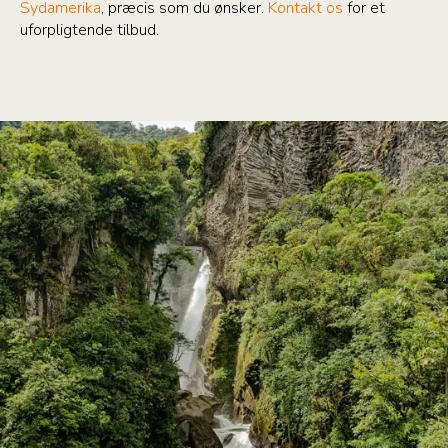
Sydamerika
, præcis som du ønsker.
Kontakt os
for et
uforpligtende tilbud.