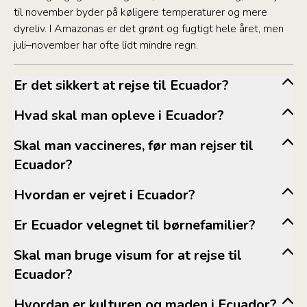
til november byder på køligere temperaturer og mere
dyreliv. I Amazonas er det grønt og fugtigt hele året, men
juli–november har ofte lidt mindre regn.
Er det sikkert at rejse til Ecuador?
Hvad skal man opleve i Ecuador?
Skal man vaccineres, før man rejser til
Ecuador?
Hvordan er vejret i Ecuador?
Er Ecuador velegnet til børnefamilier?
www.sikkerrejse.dk
www.ssi.dk
Skal man bruge visum for at rejse til
Ecuador?
Hvordan er kulturen og maden i Ecuador?