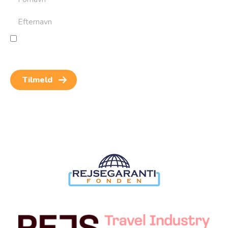
Jeg giver samtykke til behandling af personoplysninger
for at kunne modtage nyheder og rejseinspiration.
Samtykket kan altid trækkes tilbage.