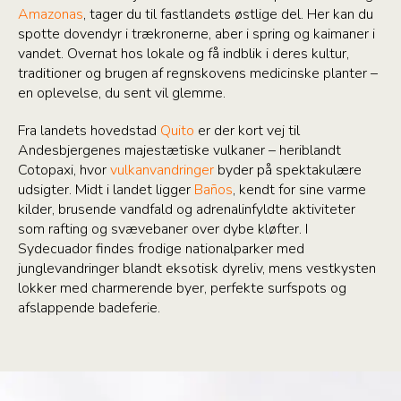
Amazonas
, tager du til fastlandets østlige del. Her kan du
spotte dovendyr i trækronerne, aber i spring og kaimaner i
vandet. Overnat hos lokale og få indblik i deres kultur,
traditioner og brugen af regnskovens medicinske planter –
en oplevelse, du sent vil glemme.
Fra landets hovedstad
Quito
er der kort vej til
Andesbjergenes majestætiske vulkaner – heriblandt
Cotopaxi, hvor
vulkanvandringer
byder på spektakulære
udsigter. Midt i landet ligger
Baños
, kendt for sine varme
kilder, brusende vandfald og adrenalinfyldte aktiviteter
som rafting og svævebaner over dybe kløfter. I
Sydecuador findes frodige nationalparker med
junglevandringer blandt eksotisk dyreliv, mens vestkysten
lokker med charmerende byer, perfekte surfspots og
afslappende badeferie.