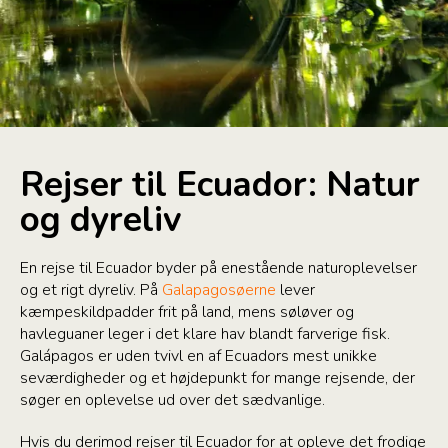
Rejser til Ecuador: Natur
og dyreliv
En rejse til Ecuador byder på enestående naturoplevelser
og et rigt dyreliv. På
Galapagosøerne
lever
kæmpeskildpadder frit på land, mens søløver og
havleguaner leger i det klare hav blandt farverige fisk.
Galápagos er uden tvivl en af Ecuadors mest unikke
seværdigheder og et højdepunkt for mange rejsende, der
søger en oplevelse ud over det sædvanlige.
Hvis du derimod rejser til Ecuador for at opleve det frodige