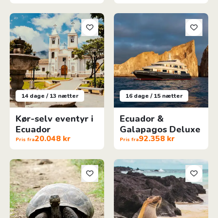
Kør-selv eventyr i Ecuador
Ecuador & Galapagos Deluxe
14 dage / 13 nætter
16 dage / 15 nætter
Kør-selv eventyr i
Ecuador &
Ecuador
Galapagos Deluxe
20.048 kr
92.358 kr
Pris fra
Pris fra
Ecuador, Amazonas & Galapagos
Peru & Galapagos