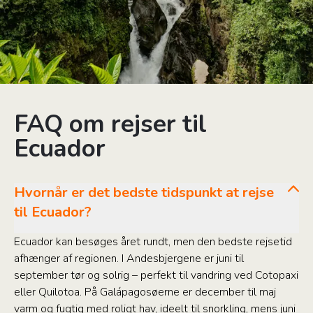
FAQ om rejser til
Ecuador
Hvornår er det bedste tidspunkt at rejse
til Ecuador?
Ecuador kan besøges året rundt, men den bedste rejsetid
afhænger af regionen. I Andesbjergene er juni til
september tør og solrig – perfekt til vandring ved Cotopaxi
eller Quilotoa. På Galápagosøerne er december til maj
varm og fugtig med roligt hav, ideelt til snorkling, mens juni