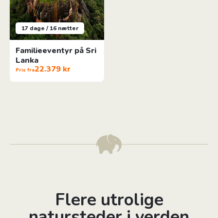
17 dage / 16 nætter
Familieeventyr på Sri
Lanka
22.379 kr
Pris fra
Flere utrolige
natursteder i verden