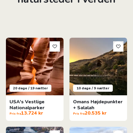
USA's Vestlige Nationalparker
Omans Højdepunkter + Salalah
20 dage / 19 nætter
10 dage / 9 nætter
USA's Vestlige
Omans Højdepunkter
Nationalparker
+ Salalah
13.724 kr
20.535 kr
Pris fra
Pris fra
Canada & USA's Østkyst
Oplev 5 øer på Azorerne