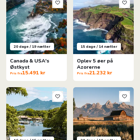
20 dage / 19 nætter
15 dage / 14 nætter
Canada & USA's
Oplev 5 øer på
Østkyst
Azorerne
15.491 kr
21.232 kr
Pris fra
Pris fra
Costa Rica & Nicaragua
USA's Rocky Mountain Roadtri