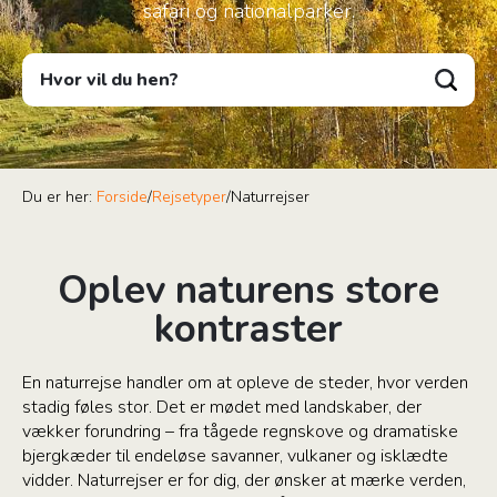
safari og nationalparker.
Hvor vil du hen?
Du er her:
Forside
/
Rejsetyper
/
Naturrejser
Oplev naturens store
kontraster
En naturrejse handler om at opleve de steder, hvor verden
stadig føles stor. Det er mødet med landskaber, der
vækker forundring – fra tågede regnskove og dramatiske
bjergkæder til endeløse savanner, vulkaner og isklædte
vidder. Naturrejser er for dig, der ønsker at mærke verden,