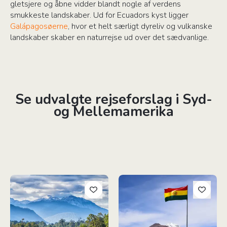
gletsjere og åbne vidder blandt nogle af verdens
smukkeste landskaber. Ud for Ecuadors kyst ligger
Galápagosøerne
, hvor et helt særligt dyreliv og vulkanske
landskaber skaber en naturrejse ud over det sædvanlige.
Se udvalgte rejseforslag i Syd-
og Mellemamerika
Ekspedition i 4x4 langs Carretera Austral
Bolivias Højdepunkter