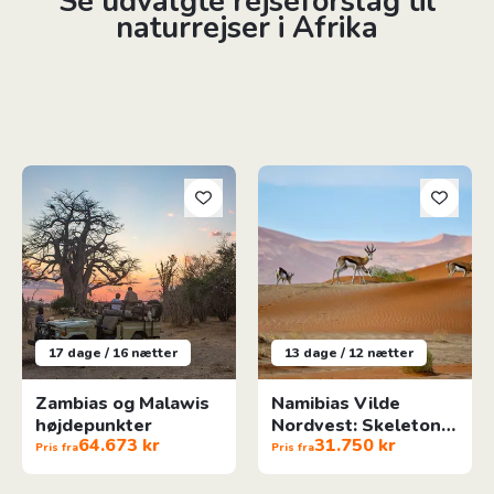
Se udvalgte rejseforslag til
naturrejser i Afrika
Zambias og Malawis højdepunkter
Namibias Vilde Nordvest: Skel
17 dage / 16 nætter
13 dage / 12 nætter
Zambias og Malawis
Namibias Vilde
højdepunkter
Nordvest: Skeleton
64.673 kr
31.750 kr
Coast & Etosha
Pris fra
Pris fra