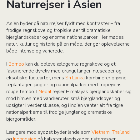
Naturrejser i Asien
Asien byder på naturrejser fyldt med kontraster – fra
frodige regnskove og tropiske øer til dramatiske
bjerglandskaber og enorme nationalparker. Her mødes
natur, kultur og historie på en måde, der gør oplevelserne
både intense og varierede.
I
Borneo
kan du opleve ældgamle regnskove og et
fascinerende dyreliv med orangutanger, næseaber og
eksotiske fuglearter, mens
Sri Lanka
kombinerer grønne
teplantager, jungler og nationalparker med tropeøens
rolige tempo. I
Nepal
rejser Himalayas bjerglandskaber sig
mod himlen med vandreruter, små bjerglandsbyer og
udsigter i verdensklasse, og i Indien venter alt fra tigre i
nationalparkerne til frodige jungler og dramatiske
bjergområder.
Længere mod sydøst byder lande som
Vietnam
,
Thailand
og
Indonesien
på kalkstenslandskaber, risterrasser,