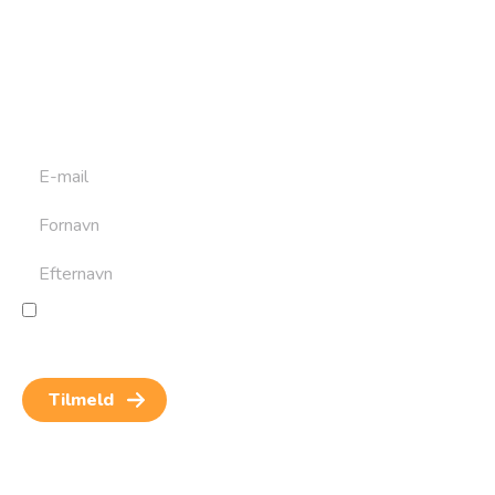
nyhedsbrev
Tilmeld dig det ugentlige nyhedsbrev og bliv inspireret til
at bygge din næste rejse. Du får nyheder, tips og forslag til
rejser. Du kan altid afmelde dig igen.
Jeg giver samtykke til behandling af personoplysninger
for at kunne modtage nyheder og rejseinspiration.
Samtykket kan altid trækkes tilbage.