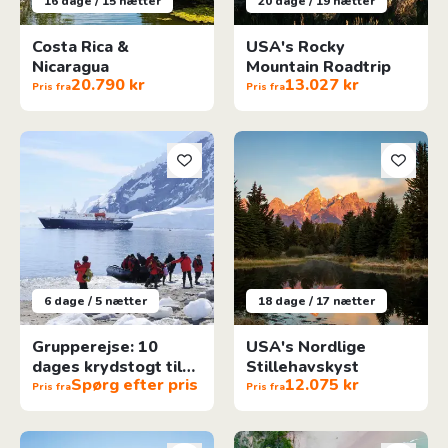
16 dage / 15 nætter
20 dage / 19 nætter
Costa Rica &
USA's Rocky
Nicaragua
Mountain Roadtrip
20.790 kr
13.027 kr
Pris fra
Pris fra
Grupperejse: 10 dages krydstogt til Antarktis
USA's Nordlige Stillehavskyst
6 dage / 5 nætter
18 dage / 17 nætter
Grupperejse: 10
USA's Nordlige
dages krydstogt til
Stillehavskyst
Spørg efter pris
12.075 kr
Antarktis
Pris fra
Pris fra
Melbourne til Sydney - Den ikoniske rute
Sydney til Brisbane - Regnskov,