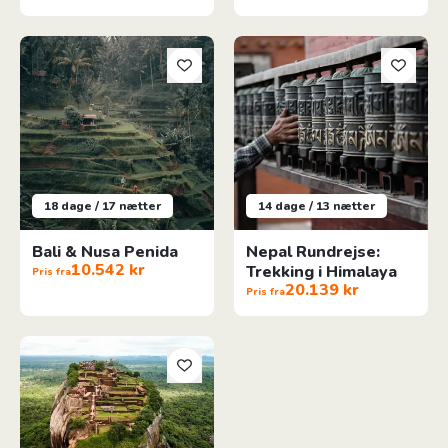
Bali & Nusa Penida
Nepal Rundrejse: Trekking i Hi
18 dage / 17 nætter
14 dage / 13 nætter
Bali & Nusa Penida
Nepal Rundrejse:
10.542 kr
Trekking i Himalaya
Pris fra
20.139 kr
Pris fra
Familieeventyr på Sri Lanka