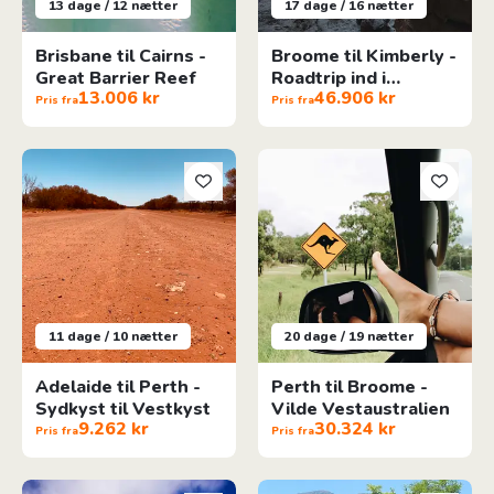
13 dage / 12 nætter
17 dage / 16 nætter
Brisbane til Cairns -
Broome til Kimberly -
Great Barrier Reef
Roadtrip ind i
13.006 kr
46.906 kr
Vildmarken
Pris fra
Pris fra
Adelaide til Perth - Sydkyst til Vestkyst
Perth til Broome - Vilde Vestau
11 dage / 10 nætter
20 dage / 19 nætter
Adelaide til Perth -
Perth til Broome -
Sydkyst til Vestkyst
Vilde Vestaustralien
9.262 kr
30.324 kr
Pris fra
Pris fra
Eventyr på Seychellerne
Albanien Alt-i-en