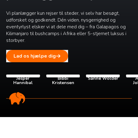
Vi planlægger kun rejser til steder, vi selv har besøgt,
udforsket og godkendt. Dén viden, nysgerrighed og
eventyrlyst elsker vi at dele med dig – fra Galapagos og
Kilimanjaro til bushcamps i Afrika eller 5-stjernet luksus i
storbyer.
Lad os hjælpe dig
Jesper
Bibbi
Sanne Wolder
A
Hannibal
Kristensen
Jo
Tilmeld dig vores