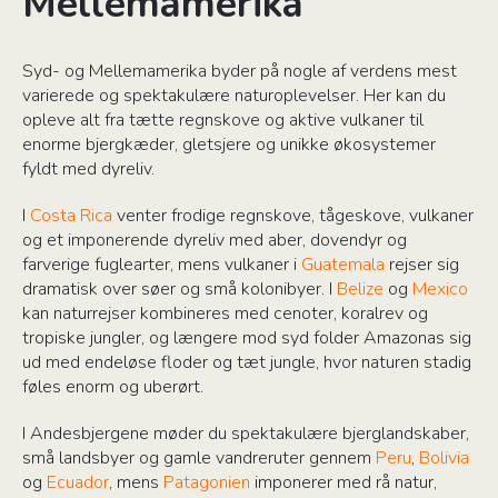
Mellemamerika
Syd- og Mellemamerika byder på nogle af verdens mest
varierede og spektakulære naturoplevelser. Her kan du
opleve alt fra tætte regnskove og aktive vulkaner til
enorme bjergkæder, gletsjere og unikke økosystemer
fyldt med dyreliv.
I
Costa Rica
venter frodige regnskove, tågeskove, vulkaner
og et imponerende dyreliv med aber, dovendyr og
farverige fuglearter, mens vulkaner i
Guatemala
rejser sig
dramatisk over søer og små kolonibyer. I
Belize
og
Mexico
kan naturrejser kombineres med cenoter, koralrev og
tropiske jungler, og længere mod syd folder Amazonas sig
ud med endeløse floder og tæt jungle, hvor naturen stadig
føles enorm og uberørt.
I Andesbjergene møder du spektakulære bjerglandskaber,
små landsbyer og gamle vandreruter gennem
Peru
,
Bolivia
og
Ecuador
, mens
Patagonien
imponerer med rå natur,