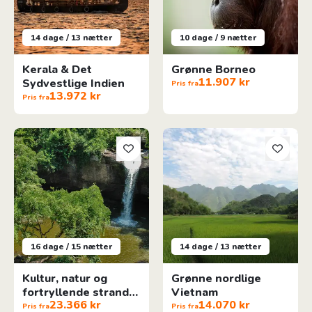
14 dage / 13 nætter
10 dage / 9 nætter
Kerala & Det
Grønne Borneo
11.907 kr
Sydvestlige Indien
Pris fra
13.972 kr
Pris fra
Kultur, natur og fortryllende strande på Koh Samet
Grønne nordlige Vietnam
16 dage / 15 nætter
14 dage / 13 nætter
Kultur, natur og
Grønne nordlige
fortryllende strande
Vietnam
23.366 kr
14.070 kr
på Koh Samet
Pris fra
Pris fra