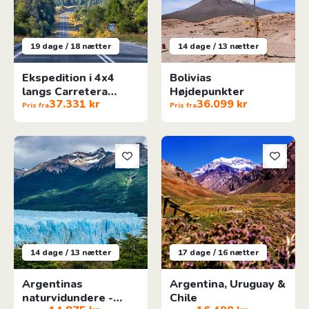
19 dage / 18 nætter
14 dage / 13 nætter
Ekspedition i 4x4
Bolivias
langs Carretera
Højdepunkter
37.331 kr
36.099 kr
Austral
Pris fra
Pris fra
Argentinas naturvidundere - vinterrejse
Argentina, Uruguay & Chile
14 dage / 13 nætter
17 dage / 16 nætter
Argentinas
Argentina, Uruguay &
naturvidundere -
Chile