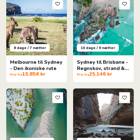
8 dage / 7 nætter
10 dage / 9 nætter
Melbourne til Sydney
Sydney til Brisbane -
- Den ikoniske rute
Regnskov, strand &
15.856 kr
25.146 kr
dyreliv
Pris fra
Pris fra
Brisbane til Cairns - Great Barrier Reef
Broome til Kimberly - Roadtrip 