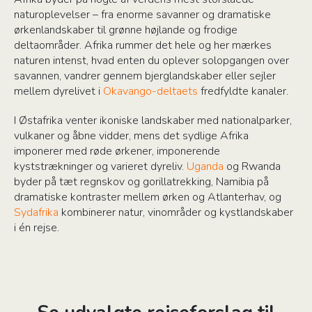
naturoplevelser – fra enorme savanner og dramatiske
ørkenlandskaber til grønne højlande og frodige
deltaområder. Afrika rummer det hele og her mærkes
naturen intenst, hvad enten du oplever solopgangen over
savannen, vandrer gennem bjerglandskaber eller sejler
mellem dyrelivet i
Okavango-deltaets
fredfyldte kanaler.
I Østafrika venter ikoniske landskaber med nationalparker,
vulkaner og åbne vidder, mens det sydlige Afrika
imponerer med røde ørkener, imponerende
kyststrækninger og varieret dyreliv.
Uganda
og Rwanda
byder på tæt regnskov og gorillatrekking, Namibia på
dramatiske kontraster mellem ørken og Atlanterhav, og
Sydafrika
kombinerer natur, vinområder og kystlandskaber
i én rejse.