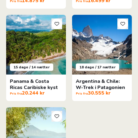
14.875 kr
16.499 kr
vinterrejse
Pris fra
Pris fra
Panama & Costa Ricas Caribiske kyst
Argentina & Chile: W-Trek i Pa
15 dage / 14 nætter
18 dage / 17 nætter
Panama & Costa
Argentina & Chile:
Ricas Caribiske kyst
W-Trek i Patagonien
20.244 kr
30.555 kr
Pris fra
Pris fra
Kør-selv eventyr i Guatemala