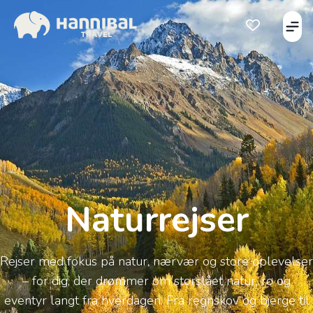
Åbe
Åben favorits
Naturrejser
Rejser med fokus på natur, nærvær og store oplevelser
– for dig, der drømmer om storslået natur, ro og
eventyr langt fra hverdagen. Fra regnskov og bjerge til