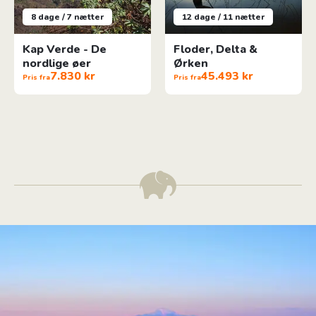
8 dage / 7 nætter
12 dage / 11 nætter
Kap Verde - De
Floder, Delta &
nordlige øer
Ørken
7.830 kr
45.493 kr
Pris fra
Pris fra