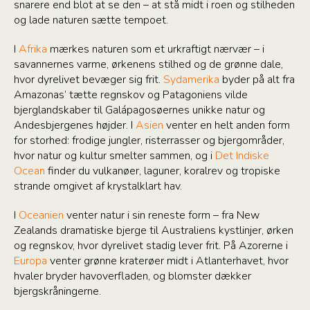
snarere end blot at se den – at stå midt i roen og stilheden
og lade naturen sætte tempoet.
I
Afrika
mærkes naturen som et urkraftigt nærvær – i
savannernes varme, ørkenens stilhed og de grønne dale,
hvor dyrelivet bevæger sig frit.
Sydamerika
byder på alt fra
Amazonas’ tætte regnskov og Patagoniens vilde
bjerglandskaber til Galápagosøernes unikke natur og
Andesbjergenes højder. I
Asien
venter en helt anden form
for storhed: frodige jungler, risterrasser og bjergområder,
hvor natur og kultur smelter sammen, og i
Det Indiske
Ocean
finder du vulkanøer, laguner, koralrev og tropiske
strande omgivet af krystalklart hav.
I
Oceanien
venter natur i sin reneste form – fra New
Zealands dramatiske bjerge til Australiens kystlinjer, ørken
og regnskov, hvor dyrelivet stadig lever frit. På Azorerne i
Europa
venter grønne kraterøer midt i Atlanterhavet, hvor
hvaler bryder havoverfladen, og blomster dækker
bjergskråningerne.