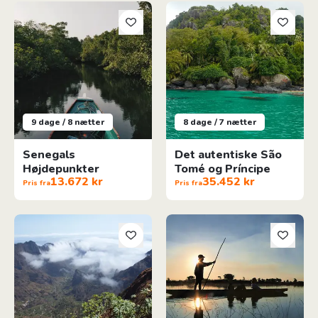
Senegals Højdepunkter
Det autentiske São Tomé og Pr
9 dage / 8 nætter
8 dage / 7 nætter
Senegals
Det autentiske São
Højdepunkter
Tomé og Príncipe
13.672 kr
35.452 kr
Pris fra
Pris fra
Kap Verde - De nordlige øer
Floder, Delta & Ørken