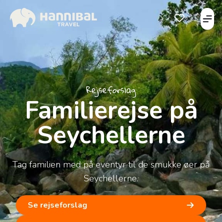
Åbe
Åben favorits
Rejseforslag
Familierejse på
Seychellerne
Tag familien med på eventyr til de smukke øer på
Seychellerne.
Se rejseforslag