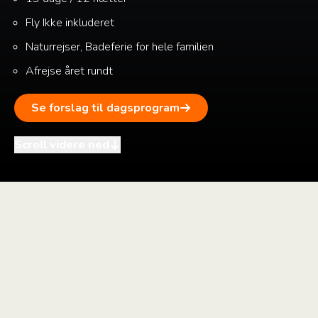
Fly
Ikke inkluderet
Naturrejser, Badeferie for hele familien
Afrejse året rundt
Se forslag til dagsprogram
Scroll videre ned
i
+
–