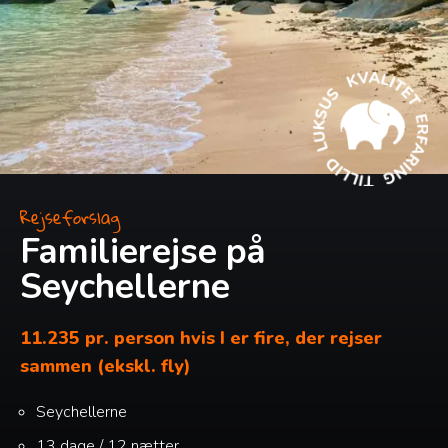
Rejseforslag
Familierejse på
Seychellerne
11.235 pr. person hvis I er fire, der rejser
sammen (ekskl. fly)
Seychellerne
13 dage / 12 nætter