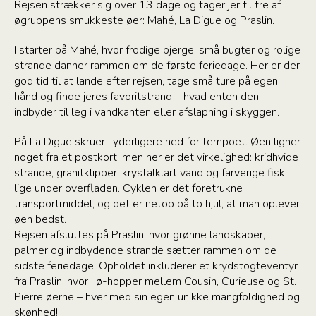
Rejsen strækker sig over 13 dage og tager jer til tre af
øgruppens smukkeste øer: Mahé, La Digue og Praslin.
I starter på Mahé, hvor frodige bjerge, små bugter og rolige
strande danner rammen om de første feriedage. Her er der
god tid til at lande efter rejsen, tage små ture på egen
hånd og finde jeres favoritstrand – hvad enten den
indbyder til leg i vandkanten eller afslapning i skyggen.
På La Digue skruer I yderligere ned for tempoet. Øen ligner
noget fra et postkort, men her er det virkelighed: kridhvide
strande, granitklipper, krystalklart vand og farverige fisk
lige under overfladen. Cyklen er det foretrukne
transportmiddel, og det er netop på to hjul, at man oplever
øen bedst.
Rejsen afsluttes på Praslin, hvor grønne landskaber,
palmer og indbydende strande sætter rammen om de
sidste feriedage. Opholdet inkluderer et krydstogteventyr
fra Praslin, hvor I ø-hopper mellem Cousin, Curieuse og St.
Pierre øerne – hver med sin egen unikke mangfoldighed og
skønhed!