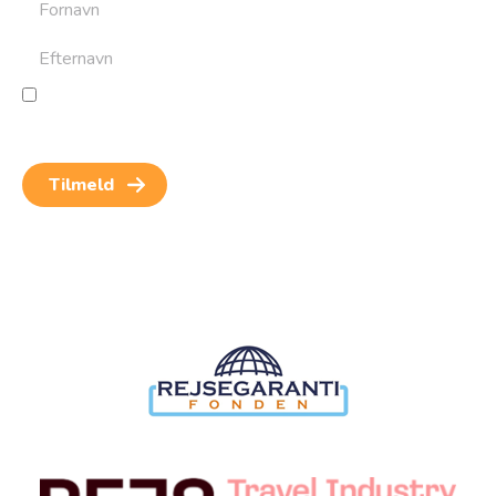
Jeg giver samtykke til behandling af personoplysninger
for at kunne modtage nyheder og rejseinspiration.
Samtykket kan altid trækkes tilbage.