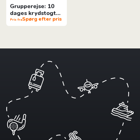
Grupperejse: 10
dages krydstogt
Spørg efter pris
til Antarktis
Pris fra