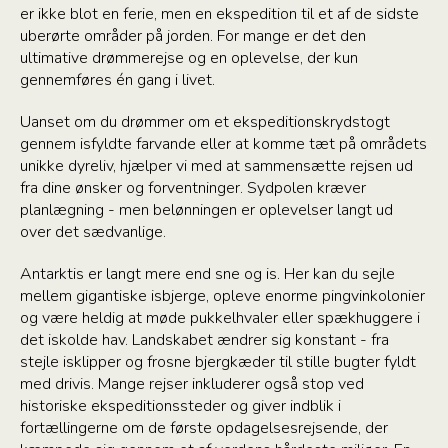
er ikke blot en ferie, men en ekspedition til et af de sidste
uberørte områder på jorden. For mange er det den
ultimative drømmerejse og en oplevelse, der kun
gennemføres én gang i livet.
Uanset om du drømmer om et ekspeditionskrydstogt
gennem isfyldte farvande eller at komme tæt på områdets
unikke dyreliv, hjælper vi med at sammensætte rejsen ud
fra dine ønsker og forventninger. Sydpolen kræver
planlægning - men belønningen er oplevelser langt ud
over det sædvanlige.
Antarktis er langt mere end sne og is. Her kan du sejle
mellem gigantiske isbjerge, opleve enorme pingvinkolonier
og være heldig at møde pukkelhvaler eller spækhuggere i
det iskolde hav. Landskabet ændrer sig konstant - fra
stejle isklipper og frosne bjergkæder til stille bugter fyldt
med drivis. Mange rejser inkluderer også stop ved
historiske ekspeditionssteder og giver indblik i
fortællingerne om de første opdagelsesrejsende, der