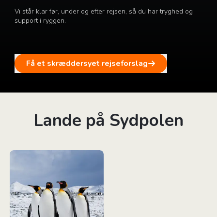
Vi står klar før, under og efter rejsen, så du har tryghed og
support i ryggen.
Få et skræddersyet rejseforslag
Lande på Sydpolen