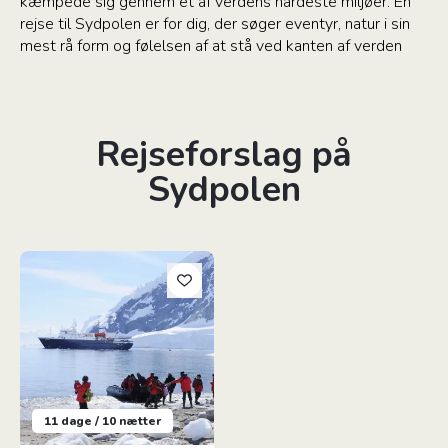
kæmpede sig gennem et af verdens hårdeste miljøer. En
rejse til Sydpolen er for dig, der søger eventyr, natur i sin
mest rå form og følelsen af at stå ved kanten af verden
Rejseforslag på
Sydpolen
Grupperejse: 10 dages krydstogt til Antarktis
11 dage / 10 nætter