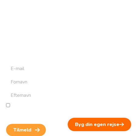
Tilmeld dig vores
nyhedsbrev
Tilmeld dig det ugentlige nyhedsbrev og bliv inspireret til
at bygge din næste rejse. Du får nyheder, tips og forslag til
rejser. Du kan altid afmelde dig igen.
Jeg giver samtykke til behandling af personoplysninger
for at kunne modtage nyheder og rejseinspiration.
Samtykket kan altid trækkes tilbage.
Byg din egen rejse