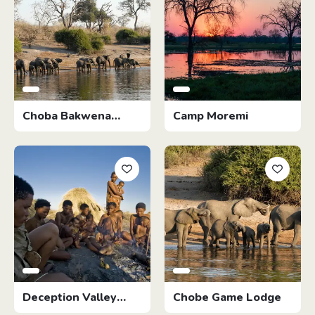
Choba Bakwena
Camp Moremi
Lodge
Deception Valley
Chobe Game Lodge
Lodge