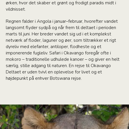
ørken, hvor det skaber et grønt og frodigt paradis midt i
vildnisset.
Regnen falder i Angola i januar–februar, hvorefter vandet
langsomt flyder sydpå og når frem til deltaet i perioden
marts til juni. Her breder vandet sig ud i et komplekst
netværk af floder, laguner og øer, som tiltrækker et rigt
dyreliv med elefanter, antiloper, flodheste og et
imponerende fugleliv. Safari i Okavango foregår ofte i
mokoro – traditionelle udhulede kanoer – og giver en helt
særlig, stille adgang til naturen. En rejse til Okavango
Deltaet er uden tvivl en oplevelse for livet og et
højdepunkt på enhver Botswana rejse.