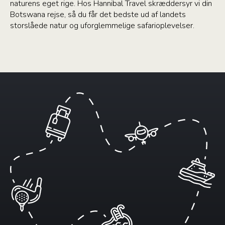
naturens eget rige. Hos Hannibal Travel skræddersyr vi din
Botswana rejse, så du får det bedste ud af landets
storslåede natur og uforglemmelige safarioplevelser.