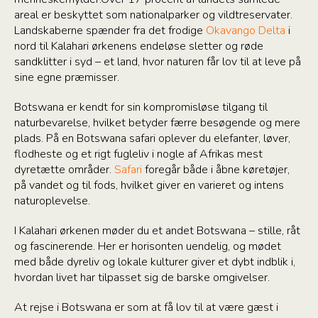
areal er beskyttet som nationalparker og vildtreservater.
Landskaberne spænder fra det frodige
Okavango Delta
i
nord til Kalahari ørkenens endeløse sletter og røde
sandklitter i syd – et land, hvor naturen får lov til at leve på
sine egne præmisser.
Botswana er kendt for sin kompromisløse tilgang til
naturbevarelse, hvilket betyder færre besøgende og mere
plads. På en Botswana safari oplever du elefanter, løver,
flodheste og et rigt fugleliv i nogle af Afrikas mest
dyretætte områder.
Safari
foregår både i åbne køretøjer,
på vandet og til fods, hvilket giver en varieret og intens
naturoplevelse.
I Kalahari ørkenen møder du et andet Botswana – stille, råt
og fascinerende. Her er horisonten uendelig, og mødet
med både dyreliv og lokale kulturer giver et dybt indblik i,
hvordan livet har tilpasset sig de barske omgivelser.
At rejse i Botswana er som at få lov til at være gæst i