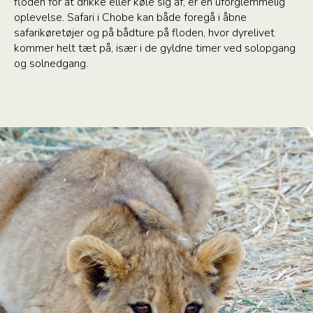
floden for at drikke eller køle sig af, er en uforglemmelig
oplevelse. Safari i Chobe kan både foregå i åbne
safarikøretøjer og på bådture på floden, hvor dyrelivet
kommer helt tæt på, især i de gyldne timer ved solopgang
og solnedgang.