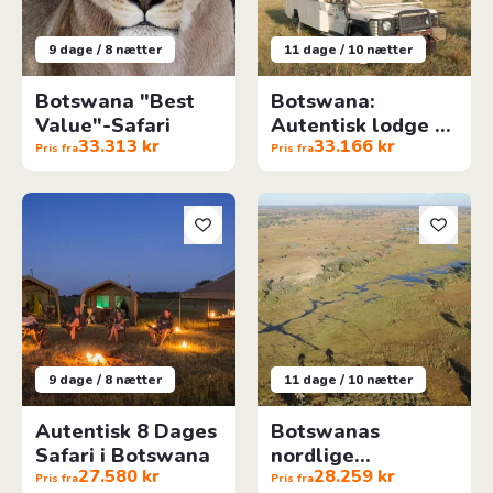
9 dage / 8 nætter
11 dage / 10 nætter
Botswana "Best
Botswana:
Value"-Safari
Autentisk lodge &
33.313 kr
33.166 kr
Campingsafari
Pris fra
Pris fra
Autentisk 8 Dages Safari i Botswana
Botswanas nordlige højdepunk
9 dage / 8 nætter
11 dage / 10 nætter
Autentisk 8 Dages
Botswanas
Safari i Botswana
nordlige
27.580 kr
28.259 kr
Tag med på autentisk
højdepunkter
Pris fra
Pris fra