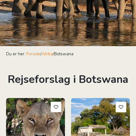
Du er her:
Forside
/
Afrika
/
Botswana
Rejseforslag i Botswana
Botswana "Best Value"-Safari
Botswana: Autentisk lodge & 