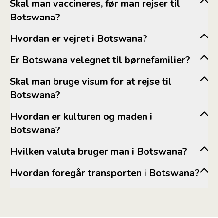
Skal man vaccineres, før man rejser til
Botswana?
um.dk
Hvordan er vejret i Botswana?
Er Botswana velegnet til børnefamilier?
www.sikkerrejse.dk
www.ssi.dk
Skal man bruge visum for at rejse til
Botswana?
Hvordan er kulturen og maden i
Botswana?
Hvilken valuta bruger man i Botswana?
um.dk
Hvordan foregår transporten i Botswana?