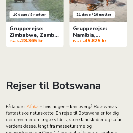
10 dage / 9 nætter
21 dage / 20 nætter
Grupperejse:
Grupperejse:
Zimbabwe, Zambia
Namibia,
28.365 kr
45.825 kr
& Botswana
Botswana &
Pris fra
Pris fra
Zimbabwe
Rejser til Botswana
Få lande i
Afrika
– hvis nogen – kan overgå Botswanas
fantastiske naturskatte. En rejse til Botswana er for dig,
der drømmer om ægte vildnis, store landskaber og safari i
verdensklasse, langt fra masseturisme og
menneskemylder.Over 17 procent af landets samlede