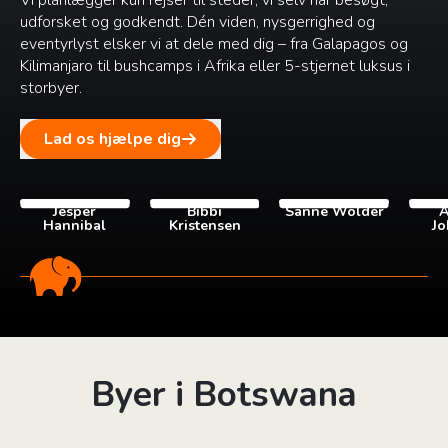
Vi planlægger kun rejser til steder, vi selv har besøgt,
udforsket og godkendt. Dén viden, nysgerrighed og
eventyrlyst elsker vi at dele med dig – fra Galapagos og
Kilimanjaro til bushcamps i Afrika eller 5-stjernet luksus i
storbyer.
Lad os hjælpe dig
Jesper
Bibbi
Sanne Wolder
A
Hannibal
Kristensen
Jo
Byer i Botswana