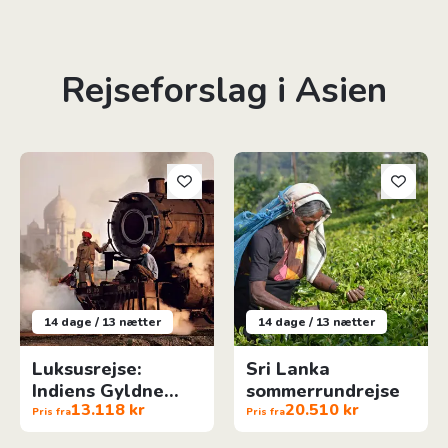
Rejseforslag i Asien
Luksusrejse: Indiens Gyldne Trekant
Sri Lanka sommerrundrejse
14 dage / 13 nætter
14 dage / 13 nætter
Luksusrejse:
Sri Lanka
Indiens Gyldne
sommerrundrejse
13.118 kr
20.510 kr
Trekant
Pris fra
Pris fra