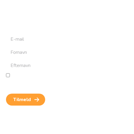
Tilmeld dig det ugentlige nyhedsbrev og bliv inspireret til
at bygge din næste rejse. Du får nyheder, tips og forslag til
rejser. Du kan altid afmelde dig igen.
Jeg giver samtykke til behandling af personoplysninger
for at kunne modtage nyheder og rejseinspiration.
Samtykket kan altid trækkes tilbage.