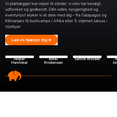
Vi planlægger kun rejser til steder, vi selv har besøgt,
udforsket og godkendt. Dén viden, nysgerrighed og
eventyrlyst elsker vi at dele med dig – fra Galapagos og
Kilimanjaro til bushcamps i Afrika eller 5-stjernet luksus i
storbyer.
Lad os hjælpe dig
Jesper
Bibbi
Sanne Wolder
A
Hannibal
Kristensen
Jo
Tilmeld dig vores
nyhedsbrev