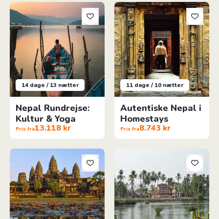
Nepal Rundrejse: Kultur & Yoga
Autentiske Nepal i Homestays
14 dage / 13 nætter
11 dage / 10 nætter
Nepal Rundrejse:
Autentiske Nepal i
Kultur & Yoga
Homestays
13.118 kr
8.743 kr
Pris fra
Pris fra
Cambodias højdepunkter
Aktive Laos