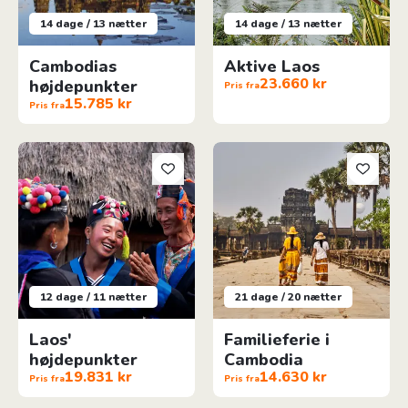
14 dage / 13 nætter
14 dage / 13 nætter
Cambodias
Aktive Laos
23.660 kr
højdepunkter
Pris fra
15.785 kr
Pris fra
Laos' højdepunkter
Familieferie i Cambodia
12 dage / 11 nætter
21 dage / 20 nætter
Laos'
Familieferie i
højdepunkter
Cambodia
19.831 kr
14.630 kr
Pris fra
Pris fra