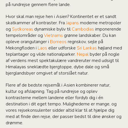
på rundrejse gennem flere lande.
Hvor skal man rejse hen i Asien? Kontinentet er et sandt
skatkammer af kontraster. Fra
Japans
moderne metropoler
og
Sydkoreas
dynamiske byliv til
Cambodias
imponerende
tempelområder og
Vietnams
grønne landskaber. Du kan
opleve orangutanger i
Borneos
regnskov, sejle på
Mekongfloden i
Laos
eller udforske
Sri Lankas
højland med
teplantager og vilde nationalparker.
Nepal
byder på nogle
af verdens mest spektakulære vandreruter med udsigt til
Himalayas sneklædte bjergtoppe, dybe dale og små
bjerglandsbyer omgivet af storslået natur.
Flere af de bedste rejsemål i Asien kombinerer natur,
kultur og afslapning. Tag på rundrejse og oplev
kontrasterne mellem landene eller fordyb dig i én
destination i dit eget tempo. Mulighederne er mange, og
vores rejsekonsulenter sidder altid klar til at hjælpe dig
med at finde den rejse, der passer bedst til dine ønsker og
drømme.