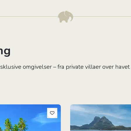
ng
sklusive omgivelser – fra private villaer over have
ive Fransk Polynesien Ø-Hop
Barfodsluksus i Fransk Polyne