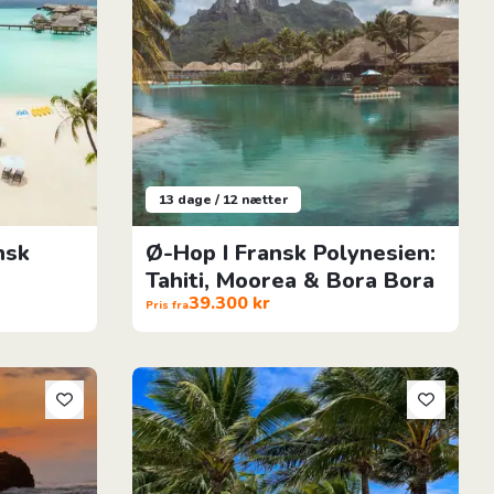
13 dage / 12 nætter
nsk
Ø-Hop I Fransk Polynesien:
Tahiti, Moorea & Bora Bora
39.300 kr
Pris fra
Drømmeferie på Mauritius: 9 Dage i Paradis