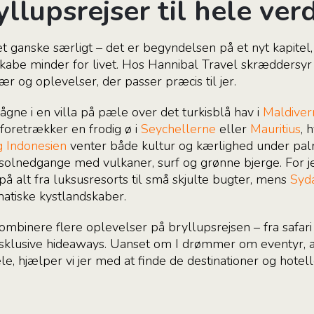
yllupsrejser til hele ver
t ganske særligt – det er begyndelsen på et nyt kapitel,
abe minder for livet. Hos Hannibal Travel skræddersyr 
r og oplevelser, der passer præcis til jer.
ne i en villa på pæle over det turkisblå hav i
Maldiver
foretrækker en frodig ø i
Seychellerne
eller
Mauritius
, 
g Indonesien
venter både kultur og kærlighed under pa
solnedgange med vulkaner, surf og grønne bjerge. For je
på alt fra luksusresorts til små skjulte bugter, mens
Syda
matiske kystlandskaber.
binere flere oplevelser på bryllupsrejsen – fra safari o
klusive hideaways. Uanset om I drømmer om eventyr, af
e, hjælper vi jer med at finde de destinationer og hotell