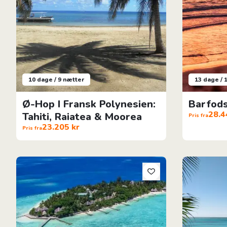
10 dage / 9 nætter
13 dage / 
Ø-Hop I Fransk Polynesien:
Barfods
28.4
Tahiti, Raiatea & Moorea
Pris fra
23.205 kr
Pris fra
Adaaran Rannalhi Resort
11 Dage på s