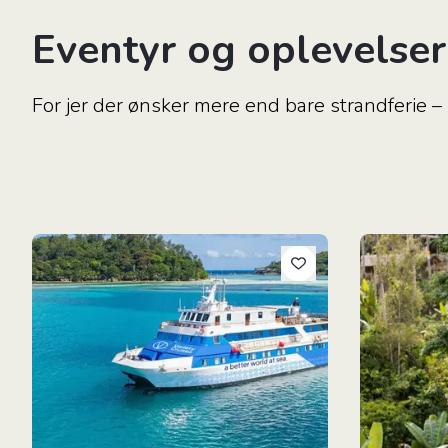
Eventyr og oplevelser
For jer der ønsker mere end bare strandferie –
8-Dages Krydstogt Seychellerne
Den Autentis