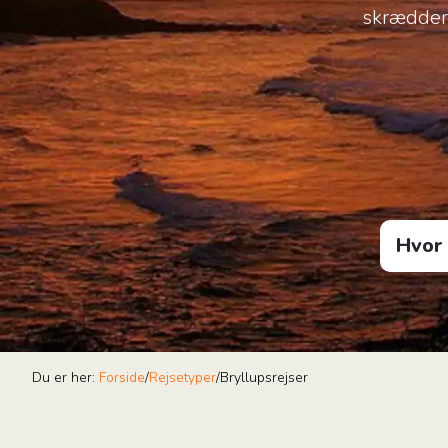
skrædders
Hvor vi
Du er her:
Forside
/
Rejsetyper
/
Bryllupsrejser