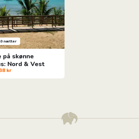
10 nætter
e på skønne
us: Nord & Vest
38 kr