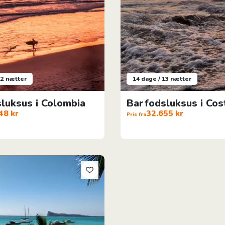
12 nætter
14 dage / 13 nætter
luksus i Colombia
Barfodsluksus i Cos
48 kr
32.655 kr
Pris fra
kønne Mauritius: Nord & Vest