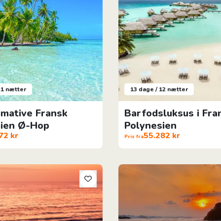
21 nætter
13 dage / 12 nætter
imative Fransk
Barfodsluksus i Fra
sien Ø-Hop
Polynesien
72 kr
55.282 kr
Pris fra
s i Colombia
Barfodsluksus i Costa Rica