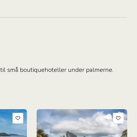
t til små boutiquehoteller under palmerne.
sien
Ø-Hop I Fransk Polynesien: Tahiti, Moorea & Bo