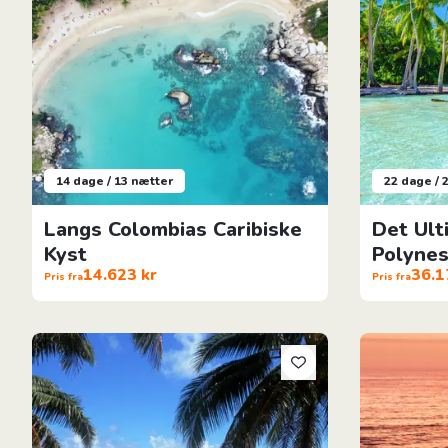
14 dage / 13 nætter
22 dage / 
Langs Colombias Caribiske
Det Ult
Kyst
Polyne
14.623 kr
36.1
Pris fra
Pris fra
Ø-Hop I Fransk Polynesien: Tahiti, Raiatea & Moorea
Barfodsluksu