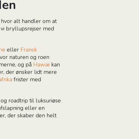
den
 hvor alt handler om at
vi bryllupsrejser med
ne
eller
Fransk
hvor naturen og roen
lmerne, og på
Hawaii
kan
r, der ønsker lidt mere
frika
frister med
g roadtrip til luksuriøse
slapning eller en
er, der skaber den helt