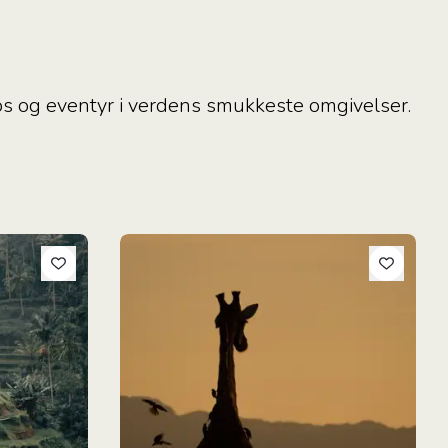
rips og eventyr i verdens smukkeste omgivelser.
Unik Safari På Danskejede Mpala Safari Lodge