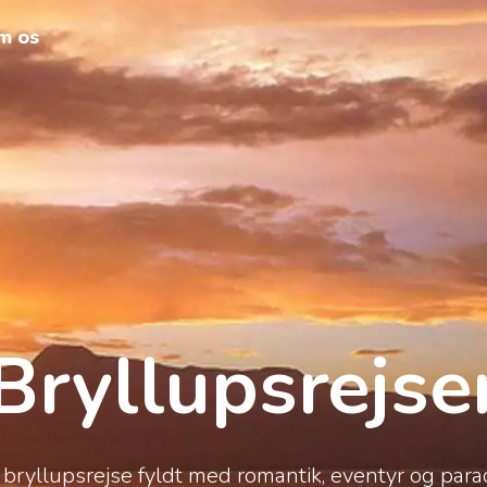
m os
Bryllupsrejse
bryllupsrejse fyldt med romantik, eventyr og para