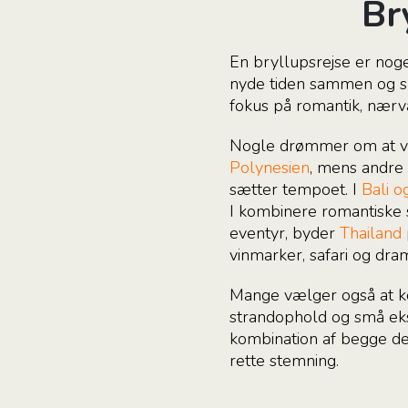
Br
En bryllupsrejse er noge
nyde tiden sammen og sk
fokus på romantik, nærvæ
Nogle drømmer om at våg
Polynesien
, mens andre 
sætter tempoet. I
Bali o
I kombinere romantiske 
eventyr, byder
Thailand
vinmarker, safari og dra
Mange vælger også at kom
strandophold og små eks
kombination af begge del
rette stemning.