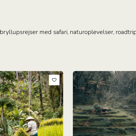
 bryllupsrejser med safari, naturoplevelser, roadt
ke Bali Rundrejse
Bali & Nusa Penida