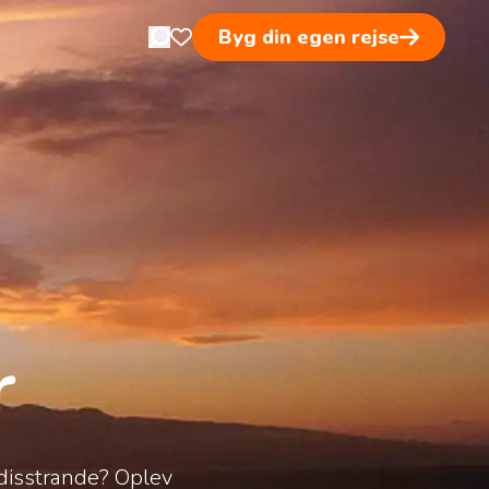
Byg din egen rejse
Open search in nav
Åben favoritsider
r
disstrande? Oplev