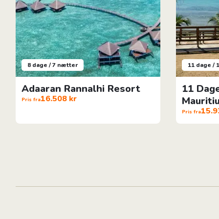
8 dage / 7 nætter
11 dage / 
Adaaran Rannalhi Resort
11 Dag
16.508 kr
Mauriti
Pris fra
15.9
Pris fra