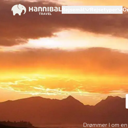
Rejsemål
Rejsetyper
O
Drømmer I om en 