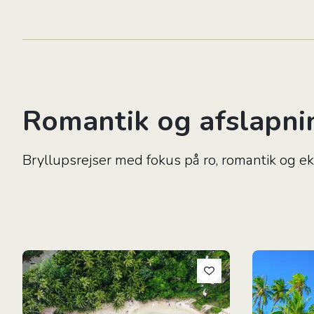
Romantik og afslapni
Bryllupsrejser med fokus på ro, romantik og ek
Langs Colombias Caribiske Kyst
Det Ultimat