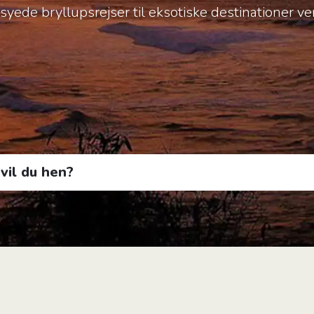
yede bryllupsrejser til eksotiske destinationer ve
l du hen?