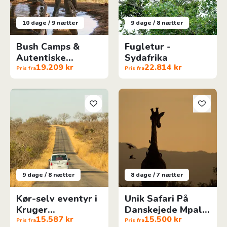
10 dage / 9 nætter
9 dage / 8 nætter
Bush Camps &
Fugletur -
Autentiske
Sydafrika
19.209 kr
22.814 kr
Townships
Pris fra
Pris fra
Kør-selv eventyr i Kruger Nationalpark
Unik Safari På Danskejede Mpa
9 dage / 8 nætter
8 dage / 7 nætter
Kør-selv eventyr i
Unik Safari På
Kruger
Danskejede Mpala
15.587 kr
15.500 kr
Nationalpark
Safari Lodge
Pris fra
Pris fra