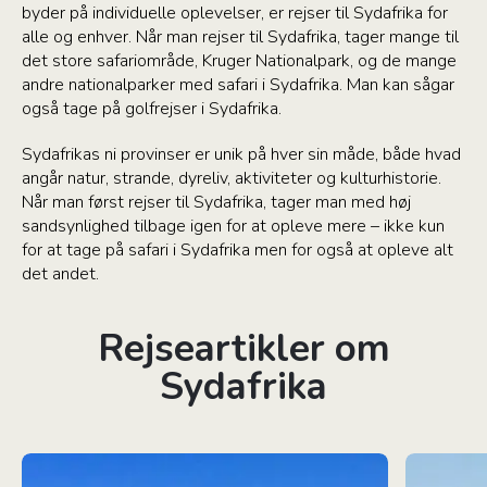
byder på individuelle oplevelser, er rejser til Sydafrika for
alle og enhver. Når man rejser til Sydafrika, tager mange til
det store safariområde, Kruger Nationalpark, og de mange
andre nationalparker med safari i Sydafrika. Man kan sågar
også tage på golfrejser i Sydafrika.
Sydafrikas ni provinser er unik på hver sin måde, både hvad
angår natur, strande, dyreliv, aktiviteter og kulturhistorie.
Når man først rejser til Sydafrika, tager man med høj
sandsynlighed tilbage igen for at opleve mere – ikke kun
for at tage på safari i Sydafrika men for også at opleve alt
det andet.
Rejseartikler om
Sydafrika
De 8 mest populære bryllupsrejse-destinationer
Bo hos en l