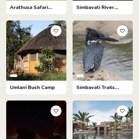
Arathusa Safari
Simbavati River
Lodge
Lodge
Umlani Bush Camp
Simbavati Trails
Camp