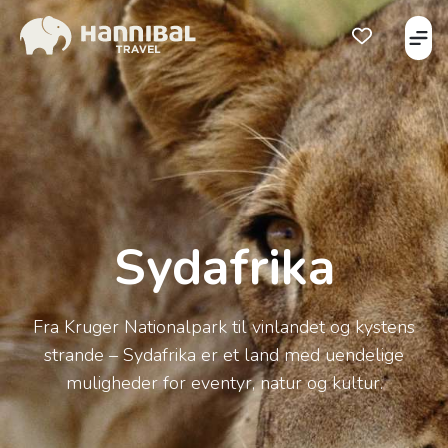
Åbe
Åben favorits
Sydafrika
Fra Kruger Nationalpark til vinlandet og kystens
strande – Sydafrika er et land med uendelige
muligheder for eventyr, natur og kultur.