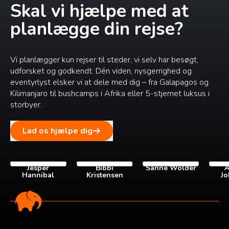
Skal vi hjælpe med at
planlægge din rejse?
Vi planlægger kun rejser til steder, vi selv har besøgt,
udforsket og godkendt. Dén viden, nysgerrighed og
eventyrlyst elsker vi at dele med dig – fra Galapagos og
Kilimanjaro til bushcamps i Afrika eller 5-stjernet luksus i
storbyer.
Lad os hjælpe dig
Jesper
Bibbi
Sanne Wolder
A
Hannibal
Kristensen
Jo