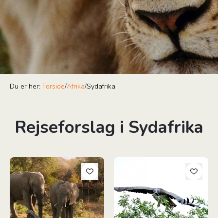
Du er her:
Forside
/
Afrika
/
Sydafrika
Rejseforslag i Sydafrika
Bush Camps & Autentiske Townships
Fugletur - Sydafrika