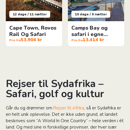
12 dage / 11 nætter
10 dage / 9 nætter
Cape Town, Rovos
Camps Bay og
Rail Og Safari
safari i egne
53.904 kr
13.414 kr
villaer
Pris fra
Pris fra
Rejser til Sydafrika –
Safari, golf og kultur
Går du og drømmer om
Rejser til Afrika
, så er Sydafrika er
en helt unik oplevelse. Det er ikke uden grund, at landet
beskrives som ”A World In One Country” – hele verden i ét
land. Og med sine ni forskellige provinser, der hver især