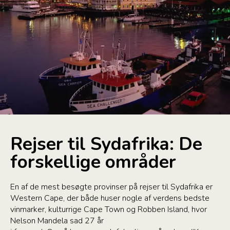
Rejser til Sydafrika: De
forskellige områder
En af de mest besøgte provinser på rejser til Sydafrika er
Western Cape, der både huser nogle af verdens bedste
vinmarker, kulturrige Cape Town og Robben Island, hvor
Nelson Mandela sad 27 år