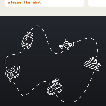
Jesper Hannibal
af