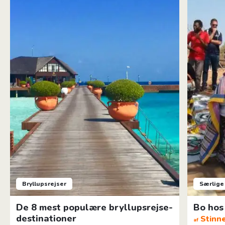
Bryllupsrejser
Særlige
De 8 mest populære bryllupsrejse-
Bo hos 
destinationer
Stinn
af