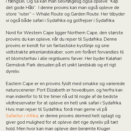
i fængsel. Og så kan man selvfølgelig også opleve ”Kap
det gode Håb”. I denne provins kan man også opleve de
store ”ruter” – Whale Route og Garden Route. Her tilbyder
vi også både safari i Sydafrika og golfrejser i Sydafrika.
Nord for Western Cape ligger Northern Cape, den største
provins du kan opleve, når du rejser til Sydafrika. Denne
provins er kendt for sin fantastiske kystlinje og sine
vidtstrakte ørkenlandskaber, som om foråret forvandles til
et blomsterhav i alle regnbuens farver. Her byder Kalahari
Gemsbok Park desuden på et unikt landskab og et rigt
dyreliv.
Eastern Cape er en provins fyldt med smukke og varierede
naturscenerier. Port Elizabeth er hovedbyen, og herfra kan
man indenfor to til tre timer nå ud til nogle af de bedste
vildtreservater for at opleve en helt unik safari i Sydafrika.
Hvis man rejser til Sydafrika, fordi man gerne vil på
Safaritur i Afrika
, er denne provins dermed helt oplagt og
giver god mulighed for at opleve det rige dyreliv på tæt
hold. Men hvor kan man opleve den berømte Kruger