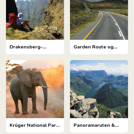
Drakensberg-
Garden Route og
bjergene
omegn
Krüger National Park
Panoramaruten &
og omegn
Blyde River