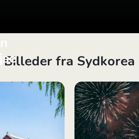
in
jse
Billeder fra Sydkorea