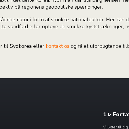
spektiv på regionens geopolitiske spændinger.
ående natur i form af smukke nationalparker. Her kan
ulte vandfald eller opleve de smukke kyststrækninger, 
er til Sydkorea
eller
kontakt os
og få et uforpligtende tilb
1 ▹ Fort
Vi lytter til 