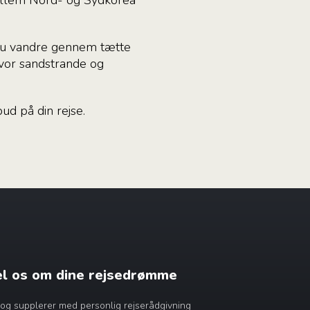
 du vandre gennem tætte
hvor sandstrande og
ud på din rejse.
æl os om dine rejsedrømme
dig og supplerer med personlig rejserådgivning