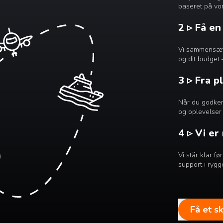
baseret på vor
2 ▹ Få e
Vi sammensætte
og dit budget 
3 ▹ Fra p
Når du godkend
og oplevelser 
4 ▹ Vi er
Vi står klar f
support i rygg
Få et s