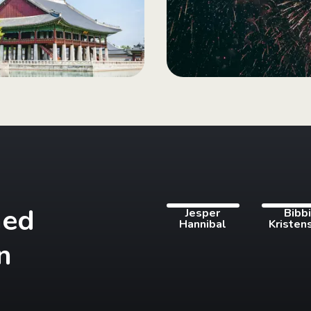
med
Jesper
Bibb
Hannibal
Kristen
n