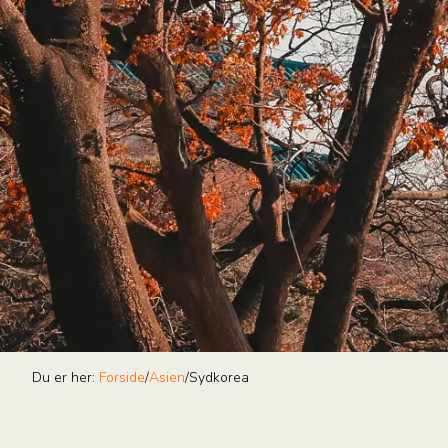
Du er her:
Forside
/
Asien
/
Sydkorea