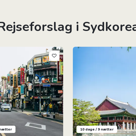
Rejseforslag i Sydkore
tur: 6 Dage i Sydkorea
Sydkoreas Højdepunkter
 nætter
10 dage / 9 nætter