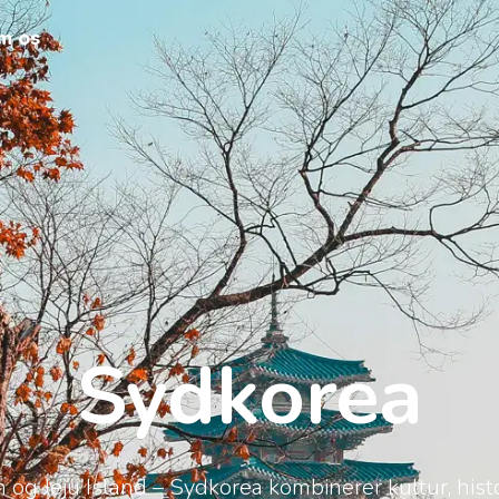
m os
Sydkorea
n og Jeju Island – Sydkorea kombinerer kultur, hist