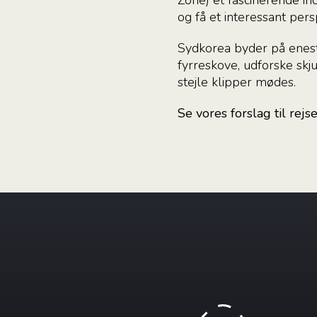
og få et interessant per
Sydkorea byder på enest
fyrreskove, udforske skj
stejle klipper mødes.
Se vores forslag til rejs