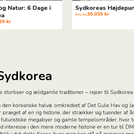
og Natur: 6 Dage i
Sydkoreas Højdepu
35.035 kr
ea
Pris fra
25 kr
 Sydkorea
storbyer og ældgamle traditioner – rejser til Sydkorea b
å den koreanske halvø, omkredset af Det Gule Hav og J
ræget af en rig historie, der strækker sig tusinder af år
 futuristiske megabyer og gamle tempelområder, hvor tra
 interesse i den mere moderne historie er en tur til D
ndblik i det delte Korea, hvor man kan stå på grænsen 