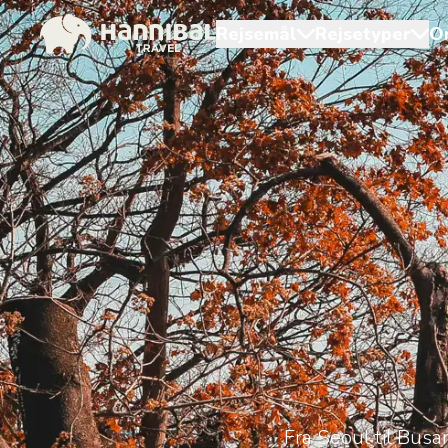
Rejsemål
Rejsetyper
O
Fra Seoul til Busa