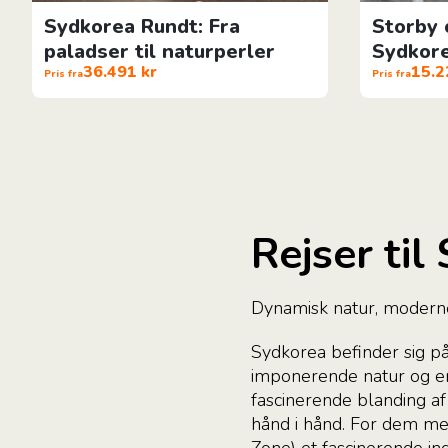
Sydkorea Rundt: Fra
Storby 
paladser til naturperler
Sydkor
36.491 kr
15.2
Pris fra
Pris fra
Rejser til
Dynamisk natur, moderne 
Sydkorea befinder sig p
imponerende natur og er p
fascinerende blanding af
hånd i hånd. For dem med
Zone) et fascinerende i