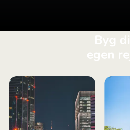
Byg d
egen re