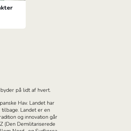
nkter
yder på lidt af hvert.
apanske Hav. Landet har
 tilbage. Landet er en
dition og innovation går
MZ (Den Demilitariserede
mellem Nord- og Sydkorea