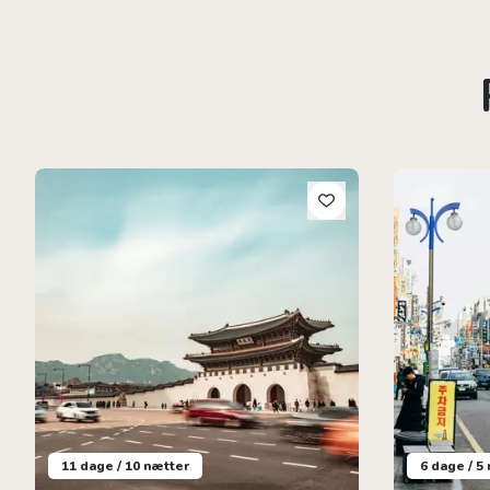
Sydkorea Rundt: Fra paladser til naturperler
Storby og Na
11 dage / 10 nætter
6 dage / 5