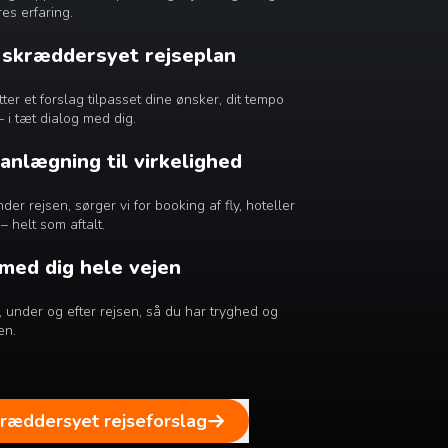
es erfaring.
n skræddersyet rejseplan
r et forslag tilpasset dine ønsker, dit tempo
– i tæt dialog med dig.
lanlægning til virkelighed
er rejsen, sørger vi for booking af fly, hoteller
– helt som aftalt.
 med dig hele vejen
ør, under og efter rejsen, så du har tryghed og
en.
kræddersyet rejseforslag