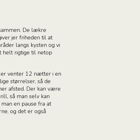
se sammen. De lækre
er jer friheden til at
områder langs kysten og vi
elt rigtige til netop
er venter 12 nætter i en
lige størrelser, så de
ioner afsted. Der kan være
rill, så man selv kan
r man en pause fra at
rne, og det er også