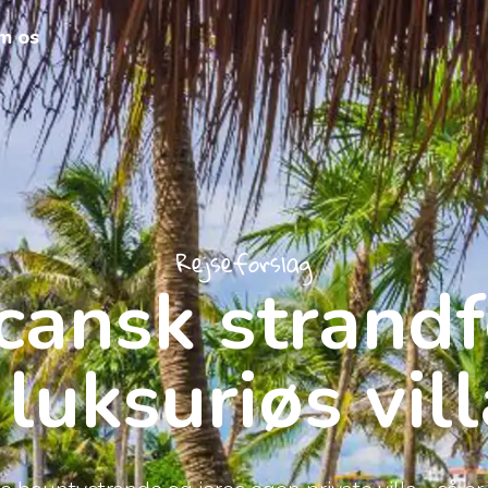
m os
Rejseforslag
cansk strandfe
 luksuriøs vil