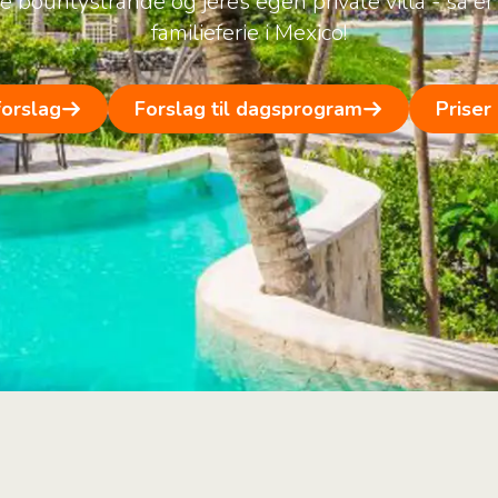
 bountystrande og jeres egen private villa - så er
familieferie i Mexico!
forslag
Forslag til dagsprogram
Priser