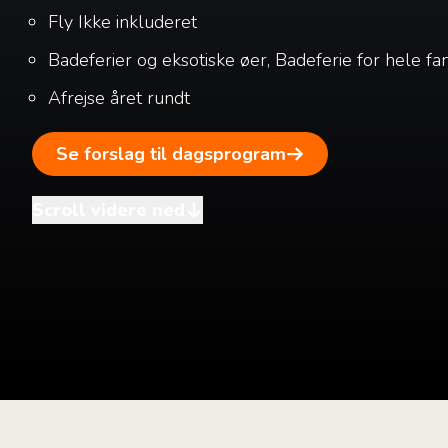
Fly
Ikke inkluderet
Badeferier og eksotiske øer, Badeferie for hele fa
Afrejse året rundt
Se forslag til dagsprogram
Scroll videre ned