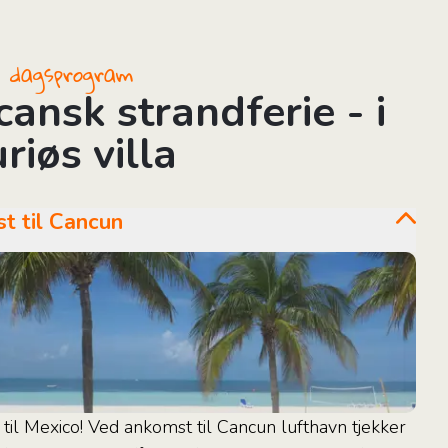
il dagsprogram
ansk strandferie - i
riøs villa
mst til Cancun
il Mexico! Ved ankomst til Cancun lufthavn tjekker