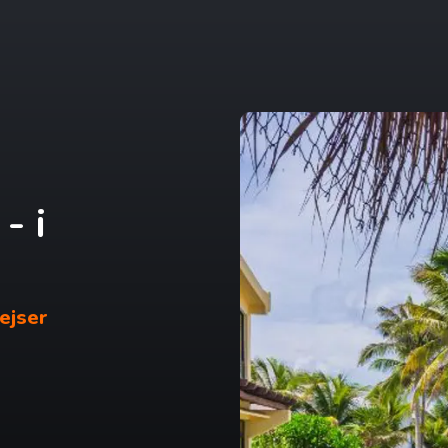
- i
rejser