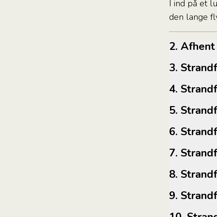
I ind på et 
den lange fl
2. Afhen
3. Stran
4. Stran
5. Stran
6. Stran
7. Stran
8. Stran
9. Stran