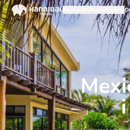
Rejsemål
Rejsetyper
O
Mexi
i