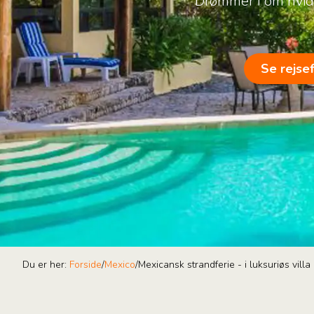
Drømmer I om hvide
Se rejse
Du er her:
Forside
/
Mexico
/
Mexicansk strandferie - i luksuriøs villa