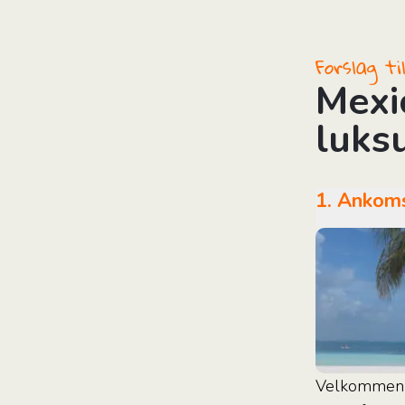
i
Forslag t
Mexic
luksu
1. Anko
Velkommen t