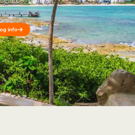
 dette den perfekte
 og info