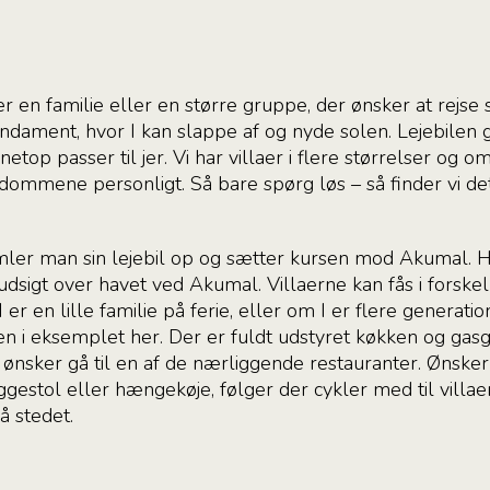
I er en familie eller en større gruppe, der ønsker at rej
undament, hvor I kan slappe af og nyde solen. Lejebilen giv
netop passer til jer. Vi har villaer i flere størrelser og 
ommene personligt. Så bare spørg løs – så finder vi det h
amler man sin lejebil op og sætter kursen mod Akumal. H
 udsigt over havet ved Akumal. Villaerne kan fås i forskel
I er en lille familie på ferie, eller om I er flere generat
aen i eksemplet her. Der er fuldt udstyret køkken og gasg
 ønsker gå til en af de nærliggende restauranter. Ønske
ggestol eller hængekøje, følger der cykler med til villae
å stedet.