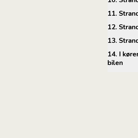
10. Str
11. Str
12. Str
13. Str
14. I kører tilbage til lufthavnen og afleverer
bilen