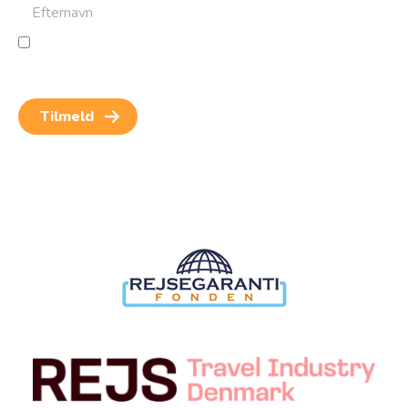
Jeg giver samtykke til behandling af personoplysninger
for at kunne modtage nyheder og rejseinspiration.
Samtykket kan altid trækkes tilbage.