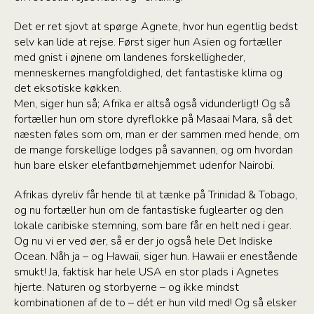
Det er ret sjovt at spørge Agnete, hvor hun egentlig bedst
selv kan lide at rejse. Først siger hun Asien og fortæller
med gnist i øjnene om landenes forskelligheder,
menneskernes mangfoldighed, det fantastiske klima og
det eksotiske køkken.
Men, siger hun så; Afrika er altså også vidunderligt! Og så
fortæller hun om store dyreflokke på Masaai Mara, så det
næsten føles som om, man er der sammen med hende, om
de mange forskellige lodges på savannen, og om hvordan
hun bare elsker elefantbørnehjemmet udenfor Nairobi.
Afrikas dyreliv får hende til at tænke på Trinidad & Tobago,
og nu fortæller hun om de fantastiske fuglearter og den
lokale caribiske stemning, som bare får en helt ned i gear.
Og nu vi er ved øer, så er der jo også hele Det Indiske
Ocean. Nåh ja – og Hawaii, siger hun. Hawaii er enestående
smukt! Ja, faktisk har hele USA en stor plads i Agnetes
hjerte. Naturen og storbyerne – og ikke mindst
kombinationen af de to – dét er hun vild med! Og så elsker