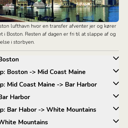
oston lufthavn hvor en transfer afventer jer og kører
let i Boston. Resten af dagen er fri til at slappe af og
lse i storbyen.
v Boston
trip: Boston -> Mid Coast Maine
trip: Mid Coast Maine -> Bar Harbor
v Bar Harbor
trip: Bar Habor -> White Mountains
v White Mountains