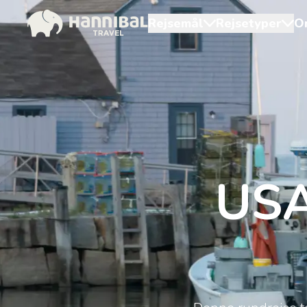
Rejsemål
Rejsetyper
O
USA