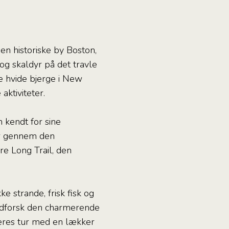
den historiske by Boston,
og skaldyr på det travle
e hvide bjerge i New
ktiviteter.
 kendt for sine
ur gennem den
re Long Trail, den
e strande, frisk fisk og
 udforsk den charmerende
jeres tur med en lækker