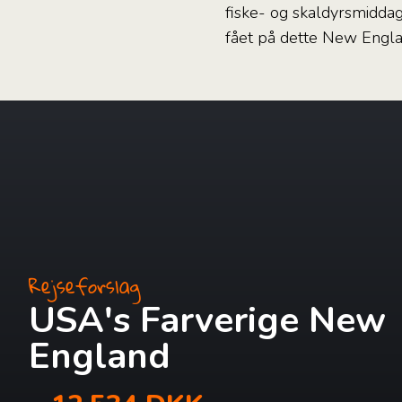
fiske- og skaldyrsmiddag
fået på dette New Engla
Rejseforslag
USA's Farverige New
England