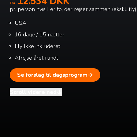
12.534 DKK
Fra
pr. person hvis I er to, der rejser sammen (ekskl. fly)
USA
16 dage / 15 nætter
Fly
Ikke inkluderet
Afrejse året rundt
Se forslag til dagsprogram
Scroll videre ned