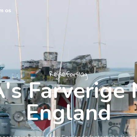
m os
Rejseforslag
's Farverige
England