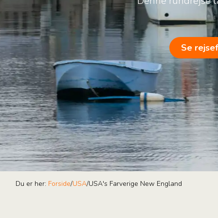
Denne rundrejse t
Se rejse
Du er her:
Forside
/
USA
/
USA's Farverige New England