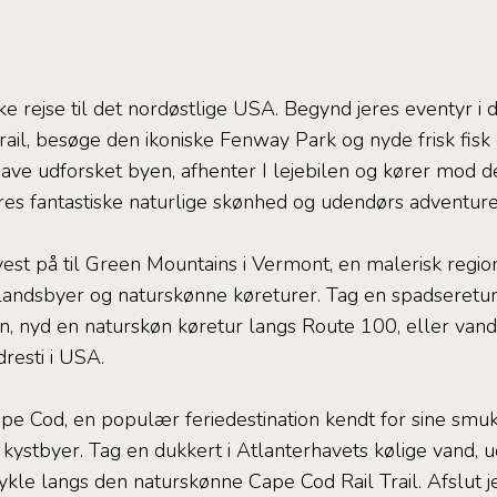
ke rejse til det nordøstlige USA. Begynd jeres eventyr i 
ail, besøge den ikoniske Fenway Park og nyde frisk fisk 
have udforsket byen, afhenter I lejebilen og kører mod d
es fantastiske naturlige skønhed og udendørs adventure a
vest på til Green Mountains i Vermont, en malerisk region
 landsbyer og naturskønne køreturer. Tag en spadseret
, nyd en naturskøn køretur langs Route 100, eller vand
resti i USA.
ape Cod, en populær feriedestination kendt for sine smukk
kystbyer. Tag en dukkert i Atlanterhavets kølige vand,
ykle langs den naturskønne Cape Cod Rail Trail. Afslut 