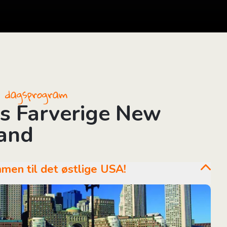
il dagsprogram
s Farverige New
and
ommen til det østlige USA!