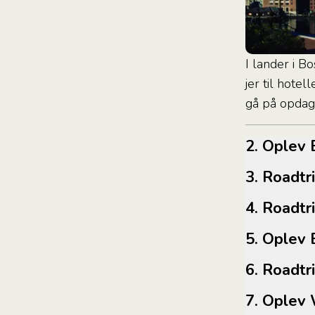
I lander i B
jer til hotel
gå på opdage
2. Ople
3. Road
4. Road
5. Ople
6. Road
7. Ople