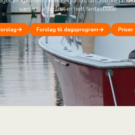
ager jer igennem New Englands fantastiske landsk
særligt i efteråret er helt fantastiske!
forslag
Forslag til dagsprogram
Priser