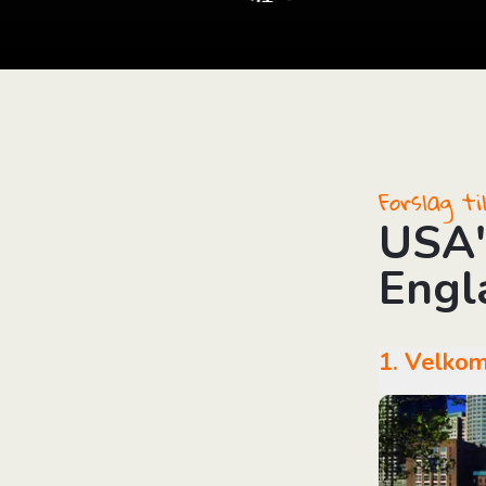
i
Forslag t
USA'
Engl
1. Velk