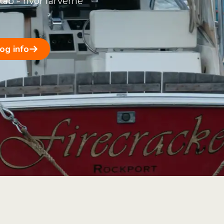
ab - hvor farverne
 og info