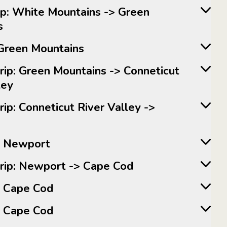
s
v Green Mountains
ley
lev Newport
adtrip: Newport -> Cape Cod
lev Cape Cod
lev Cape Cod