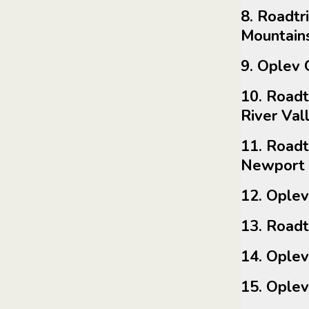
8. Roadtrip: White Mountains -> Green
Mountain
9. Ople
10. Roadtrip: Green Mountains -> Conneticut
River Val
11. Roadtrip: Conneticut River Valley ->
Newport
12. Op
13. Ro
14. Op
15. Op