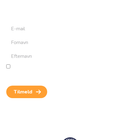
at bygge din næste rejse. Du får nyheder, tips og forslag til
rejser. Du kan altid afmelde dig igen.
Jeg giver samtykke til behandling af personoplysninger
for at kunne modtage nyheder og rejseinspiration.
Samtykket kan altid trækkes tilbage.