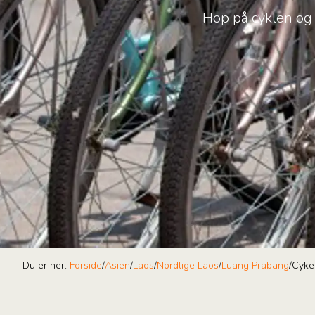
Hop på cyklen og
Du er her:
Forside
/
Asien
/
Laos
/
Nordlige Laos
/
Luang Prabang
/
Cyke