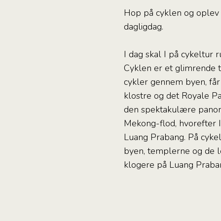
Hop på cyklen og oplev
dagligdag.
I dag skal I på cykeltur
Cyklen er et glimrende t
cykler gennem byen, får 
klostre og det Royale Pala
den spektakulære panora
Mekong-flod, hvorefter 
Luang Prabang. På cykelt
byen, templerne og de lo
klogere på Luang Praba