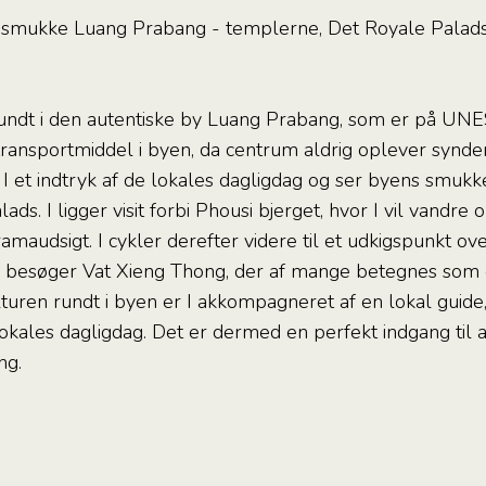
 smukke Luang Prabang - templerne, Det Royale Palads
 rundt i den autentiske by Luang Prabang, som er på UNE
ransportmiddel i byen, da centrum aldrig oplever synderl
I et indtryk af de lokales dagligdag og ser byens smukk
ds. I ligger visit forbi Phousi bjerget, hvor I vil vandre 
maudsigt. I cykler derefter videre til et udkigspunkt o
I besøger Vat Xieng Thong, der af mange betegnes som
uren rundt i byen er I akkompagneret af en lokal guide,
kales dagligdag. Det er dermed en perfekt indgang til a
ng.