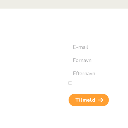
yhedsbrev
ret til at bygge din næste
an altid afmelde dig igen.
Jeg giver samtykke til beh
og rejseinspiration. Samtykket