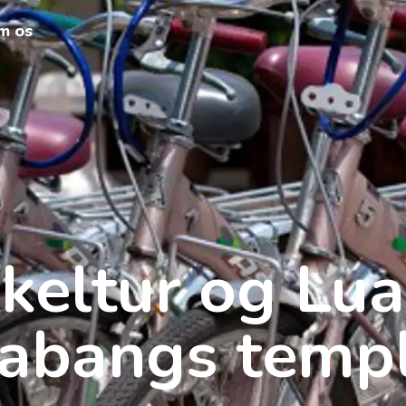
m os
keltur og Lu
abangs temp