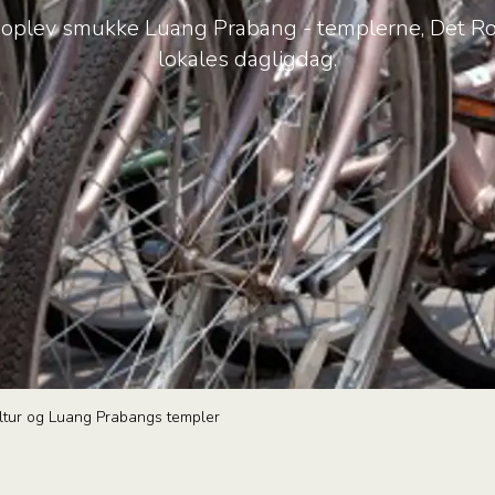
 oplev smukke Luang Prabang - templerne, Det Ro
lokales dagligdag.
ltur og Luang Prabangs templer