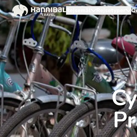
Rejsemål
Rejsetyper
O
Cy
Pr