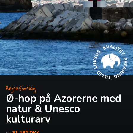
Rejseforslag
Ø-hop på Azorerne med
natur & Unesco
kulturarv
31.482 DKK