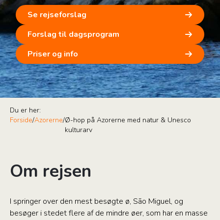
Se rejseforslag
Forslag til dagsprogram
Priser og info
Du er her:
Forside
/
Azorerne
/
Ø-hop på Azorerne med natur & Unesco
kulturarv
Om rejsen
I springer over den mest besøgte ø, São Miguel, og
besøger i stedet flere af de mindre øer, som har en masse