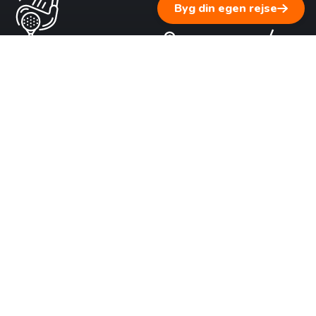
Byg din egen rejse
1 ▹ Fortæl os om dine rejsedrømme
Vi lytter til dig og supplerer med personlig rejserådgivning
baseret på vores erfaring.
2 ▹ Få en skræddersyet rejseplan
Byg din
egen rejse
Vi sammensætter et forslag tilpasset dine ønsker, dit tempo
og dit budget – i tæt dialog med dig.
3 ▹ Fra planlægning til virkelighed
Når du godkender rejsen, sørger vi for booking af fly, hoteller