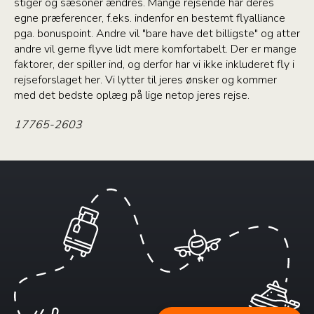
stiger og sæsoner ændres. Mange rejsende har deres
egne præferencer, f.eks. indenfor en bestemt flyalliance
pga. bonuspoint. Andre vil "bare have det billigste" og atter
andre vil gerne flyve lidt mere komfortabelt. Der er mange
faktorer, der spiller ind, og derfor har vi ikke inkluderet fly i
rejseforslaget her. Vi lytter til jeres ønsker og kommer
med det bedste oplæg på lige netop jeres rejse.
17765-2603