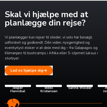
Skal vi hjælpe med at
planlægge din rejse?
Vi planlægger kun rejser til steder, vi selv har besøgt,
udforsket og godkendt. Dén viden, nysgerrighed og
eventyrlyst elsker vi at dele med dig – fra Galapagos og
Kilimanjaro til bushcamps i Afrika eller 5-stjernet luksus i
storbyer.
Lad os hjælpe dig
Jesper
Bibbi
Sanne Wolder
A
Hannibal
Kristensen
Jo