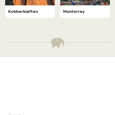
Kobberkløften
Monterrey
Tilmeld dig vores
nyhedsbrev
Tilmeld dig det ugentlige nyhedsbrev og bliv inspireret til
at bygge din næste rejse. Du får nyheder, tips og forslag til
rejser. Du kan altid afmelde dig igen.