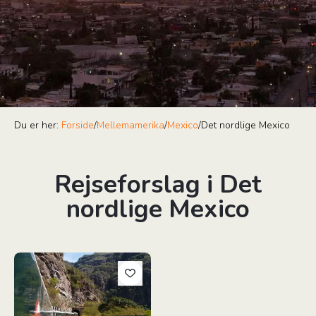
Du er her:
Forside
/
Mellemamerika
/
Mexico
/
Det nordlige Mexico
Rejseforslag i Det
nordlige Mexico
Kobberkløften & Baja California