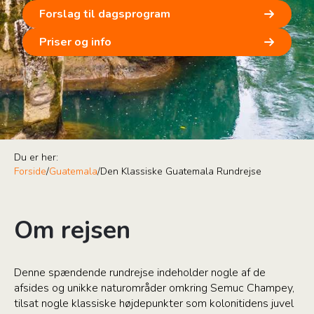
Forslag til dagsprogram
Priser og info
Du er her:
Forside
/
Guatemala
/
Den Klassiske Guatemala Rundrejse
Om rejsen
Denne spændende rundrejse indeholder nogle af de
afsides og unikke naturområder omkring Semuc Champey,
tilsat nogle klassiske højdepunkter som kolonitidens juvel