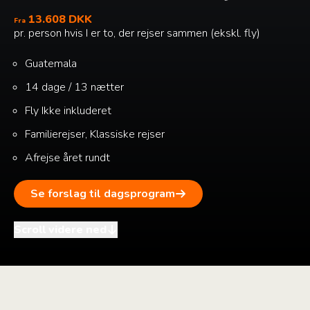
13.608 DKK
Fra
pr. person hvis I er to, der rejser sammen (ekskl. fly)
Guatemala
14 dage / 13 nætter
Fly
Ikke inkluderet
Familierejser, Klassiske rejser
Afrejse året rundt
Se forslag til dagsprogram
Scroll videre ned
i
+
–