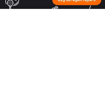
Byg din egen rejse
1 ▹ Fortæl os om dine rejsedrømme
Vi lytter til dig og supplerer med personlig rejserådgivning
baseret på vores erfaring.
2 ▹ Få en skræddersyet rejseplan
Byg din
egen rejse
Vi sammensætter et forslag tilpasset dine ønsker, dit tempo
og dit budget – i tæt dialog med dig.
3 ▹ Fra planlægning til virkelighed
Når du godkender rejsen, sørger vi for booking af fly, hoteller
og oplevelser – helt som aftalt.