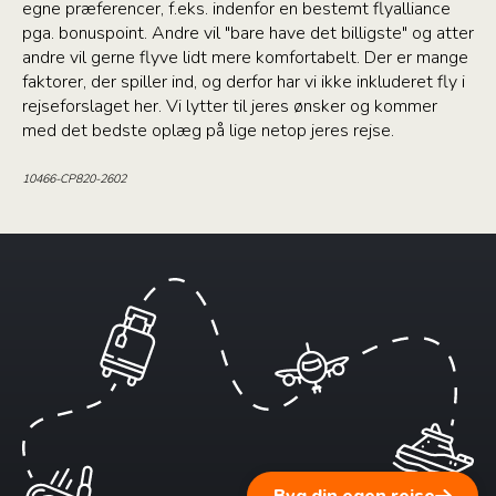
egne præferencer, f.eks. indenfor en bestemt flyalliance
pga. bonuspoint. Andre vil "bare have det billigste" og atter
andre vil gerne flyve lidt mere komfortabelt. Der er mange
faktorer, der spiller ind, og derfor har vi ikke inkluderet fly i
rejseforslaget her. Vi lytter til jeres ønsker og kommer
med det bedste oplæg på lige netop jeres rejse.
10466-CP820-2602