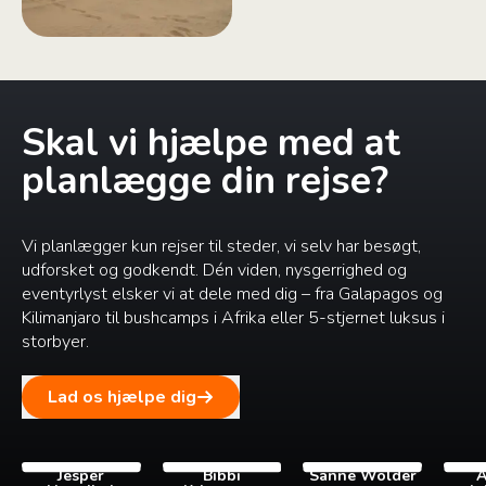
Skal vi hjælpe med at
planlægge din rejse?
Vi planlægger kun rejser til steder, vi selv har besøgt,
udforsket og godkendt. Dén viden, nysgerrighed og
eventyrlyst elsker vi at dele med dig – fra Galapagos og
Kilimanjaro til bushcamps i Afrika eller 5-stjernet luksus i
storbyer.
Lad os hjælpe dig
Jesper
Bibbi
Sanne Wolder
A