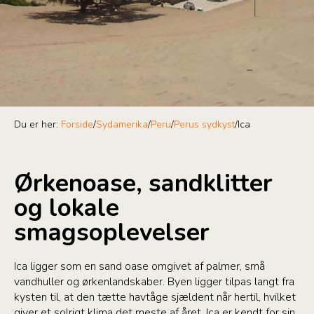
Du er her:
Forside
/
Sydamerika
/
Peru
/
Perus sydkyst
/
Ica
Ørkenoase, sandklitter
og lokale
smagsoplevelser
Ica ligger som en sand oase omgivet af palmer, små
vandhuller og ørkenlandskaber. Byen ligger tilpas langt fra
kysten til, at den tætte havtåge sjældent når hertil, hvilket
giver et solrigt klima det meste af året. Ica er kendt for sin