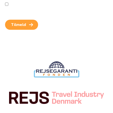
Jeg giver samtykke til behandling af personoplysninger
for at kunne modtage nyheder og rejseinspiration.
Samtykket kan altid trækkes tilbage.