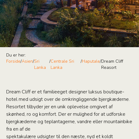
Du er her:
Forside
/
Asien
/
Sri
/
Centrale Sri
/
Haputale
/
Dream Cliff
Lanka
Lanka
Reasort
Dream Cliff er et familieeget designer luksus boutique-
hotel med udsigt over de omkringliggende bjergkæderne.
Resortet tilbyder jer en unik oplevelse omgivet af
skønhed, ro og komfort. Der er mulighed for at udforske
bjergkæderne og teplantagerne, vandre eller mountainbike
fra en af de
spektakulære udsigter til den næste, nyd et koldt