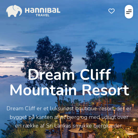
Åbe
Åben favorits
Dream Cliff
Mountain Resort
Dream Cliff er et luksuriøst boutique-resort, der er
bygget på kanten af et bjerg og med udsigt over
en række af Sri Lankas smukke bjergkæder.