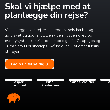
Skal vi hjælpe med at
planlægge din rejse?
Vi planlægger kun rejser til steder, vi selv har besøgt,
udforsket og godkendt. Dén viden, nysgerrighed og
eventyrlyst elsker vi at dele med dig – fra Galapagos og
Kilimanjaro til bushcamps i Afrika eller 5-stjernet luksus i
storbyer.
Lad os hjælpe dig
Jesper
Bibbi
Sanne Wolder
A
Hannibal
Kristensen
Jo