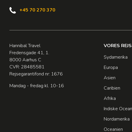
+45 70 270 370
Hannibal Travel
VORES REJ
Fredensgade 41, 1.
Sydamerika
8000 Aarhus C
CVR: 28485581
Europa
Rejsegarantifond nr: 1676
Asien
Mandag - fredag kl. 10-16
Caribien
Afrika
Indiske Ocea
Nordamerika
Oceanien