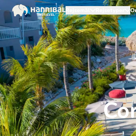
Rejsemål
Rejsetyper
O
Cor