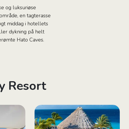
ke og luksuriøse
olområde, en tagterasse
gt middag i hotellets
ller dykning på helt
berømte Hato Caves.
ry Resort