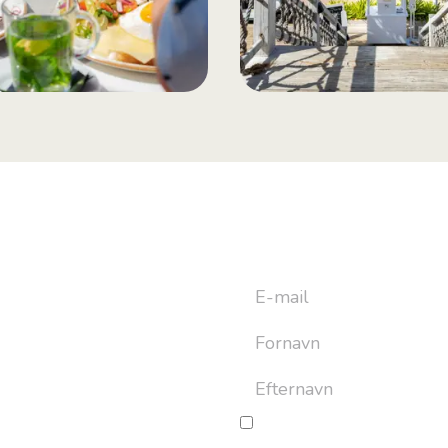
yhedsbrev
ret til at bygge din næste
an altid afmelde dig igen.
Jeg giver samtykke til beh
og rejseinspiration. Samtykket