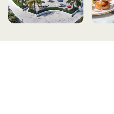
Tilmeld dig vores n
Tilmeld dig det ugentlige nyhedsbrev og bliv inspire
rejse. Du får nyheder, tips og forslag til rejser. Du k