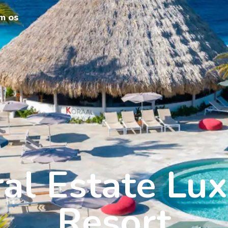
m os
al Estate Lu
Resort