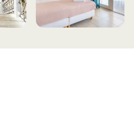
andling af personoplysninger for at kunne modtage nyheder
 kan altid trækkes tilbage.