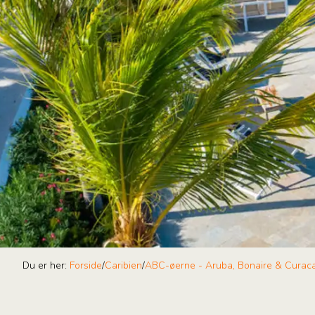
Du er her:
Forside
/
Caribien
/
ABC-øerne - Aruba, Bonaire & Curac