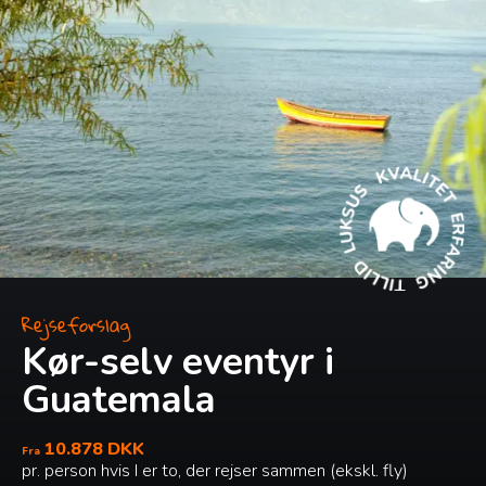
Rejseforslag
Kør-selv eventyr i
Guatemala
10.878 DKK
Fra
pr. person hvis I er to, der rejser sammen (ekskl. fly)