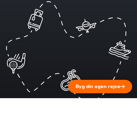
Byg din egen rejse
1 ▹ Fortæl os om dine rejsedrømme
Vi lytter til dig og supplerer med personlig rejserådgivning
baseret på vores erfaring.