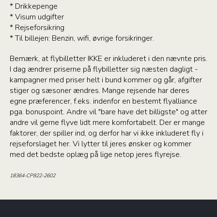
* Drikkepenge
* Visum udgifter
* Rejseforsikring
* Til billejen: Benzin, wifi, øvrige forsikringer.
Bemærk, at flybilletter IKKE er inkluderet i den nævnte pris.
I dag ændrer priserne på flybilletter sig næsten dagligt -
kampagner med priser helt i bund kommer og går, afgifter
stiger og sæsoner ændres. Mange rejsende har deres
egne præferencer, f.eks. indenfor en bestemt flyalliance
pga. bonuspoint. Andre vil "bare have det billigste" og atter
andre vil gerne flyve lidt mere komfortabelt. Der er mange
faktorer, der spiller ind, og derfor har vi ikke inkluderet fly i
rejseforslaget her. Vi lytter til jeres ønsker og kommer
med det bedste oplæg på lige netop jeres flyrejse.
18364-CP822-2602