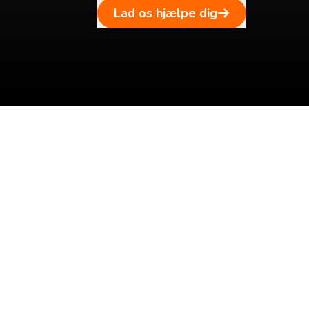
Lad os hjælpe dig
Tilmeld dig vores n
Tilmeld dig det ugentlige nyhedsbrev og bliv inspire
rejse. Du får nyheder, tips og forslag til rejser. Du k