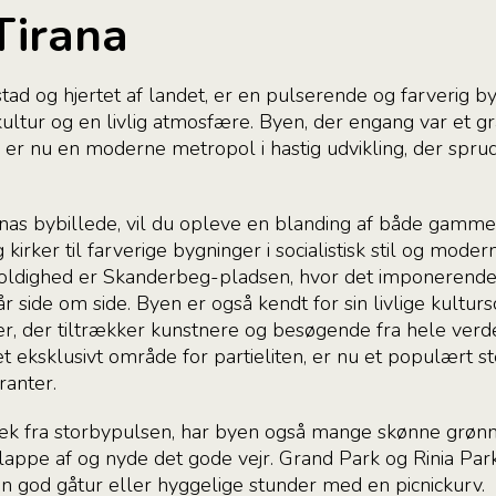
 Tirana
tad og hjertet af landet, er en pulserende og farverig by
ultur og en livlig atmosfære. Byen, der engang var et gr
 er nu en moderne metropol i hastig udvikling, der sprud
nas bybillede, vil du opleve en blanding af både gammel
 kirker til farverige bygninger i socialistisk stil og mode
ldighed er Skanderbeg-pladsen, hvor det imponerende
side om side. Byen er også kendt for sin livlige kultur
er, der tiltrækker kunstnere og besøgende fra hele verd
t eksklusivt område for partieliten, er nu et populært s
ranter.
æk fra storbypulsen, har byen også mange skønne grøn
slappe af og nyde det gode vejr. Grand Park og Rinia Park
 en god gåtur eller hyggelige stunder med en picnickurv.