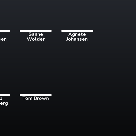
i
Sanne
Agnete
sen
Wolder
Johansen
pp
Tom Brown
erg