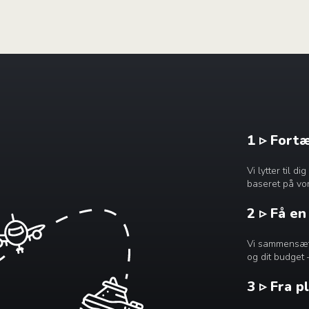
1 ▹ Fort
Vi lytter til 
baseret på vor
2 ▹ Få e
Vi sammensætte
og dit budget 
3 ▹ Fra p