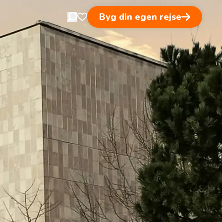
Byg din egen rejse
Open search in nav
Åben favoritsider