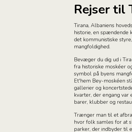
Rejser til
Tirana, Albaniens hoveds
historie, en spændende k
det kommunistiske styre,
mangfoldighed.
Bevæger du dig ud i Tira
fra historiske moskéer og
symbol på byens mangfo
Et'hem Bey-moskéen står 
gallerier og koncertsted
kvarter, der engang var e
barer, klubber og restau
Trænger man til et afbr
hvor folk samles for at 
parker, der indbyder til