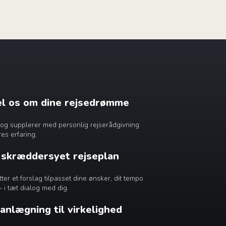
æl os om dine rejsedrømme
dig og supplerer med personlig rejserådgivning
es erfaring.
n skræddersyet rejseplan
r et forslag tilpasset dine ønsker, dit tempo
– i tæt dialog med dig.
lanlægning til virkelighed