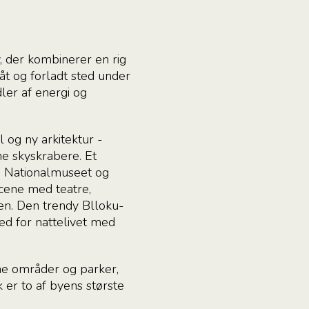
, der kombinerer en rig
åt og forladt sted under
ler af energi og
 og ny arkitektur -
rne skyskrabere. Et
 Nationalmuseet og
scene med teatre,
en. Den trendy Blloku-
ted for nattelivet med
ne områder og parker,
 er to af byens største