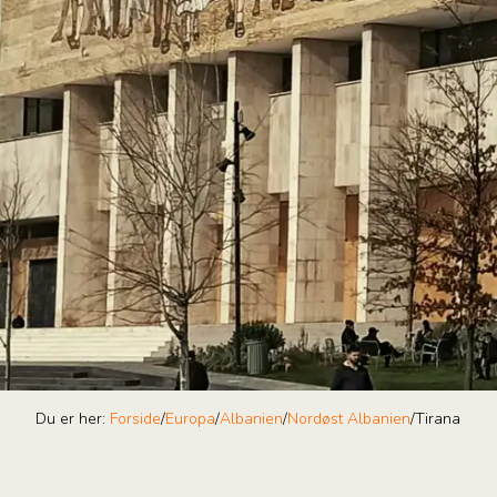
Du er her:
Forside
/
Europa
/
Albanien
/
Nordøst Albanien
/
Tirana