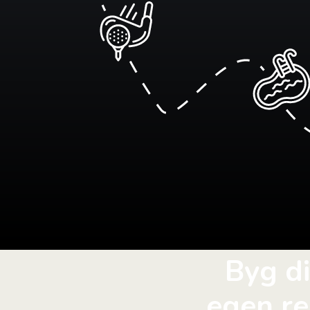
Byg d
egen re