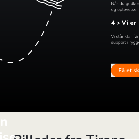
Når du godkend
og oplevelser 
4 ▹ Vi er
Vi står klar f
support i rygg
Få et s
in
jse