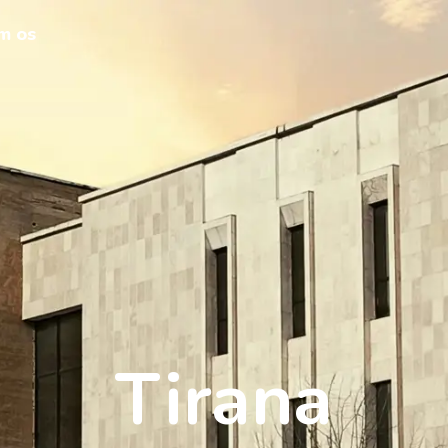
m os
Tirana