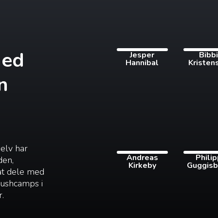
med
Jesper
Bibb
Hannibal
Kristen
n
selv har
Andreas
Phili
den,
Kirkeby
Guggisb
 at dele med
 bushcamps i
r.