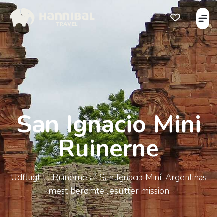
Åbe
Åben favorits
San Ignacio Mini
Ruinerne
Udflugt til Ruinerne af San Ignacio Miní, Argentinas
mest berømte Jesuitter mission