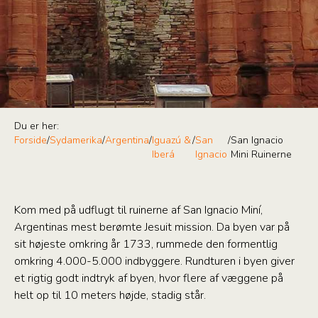
Du er her:
Forside
/
Sydamerika
/
Argentina
/
Iguazú &
/
San
/
San Ignacio
Iberá
Ignacio
Mini Ruinerne
Kom med på udflugt til ruinerne af San Ignacio Miní,
Argentinas mest berømte Jesuit mission. Da byen var på
sit højeste omkring år 1733, rummede den formentlig
omkring 4.000-5.000 indbyggere. Rundturen i byen giver
et rigtig godt indtryk af byen, hvor flere af væggene på
helt op til 10 meters højde, stadig står.