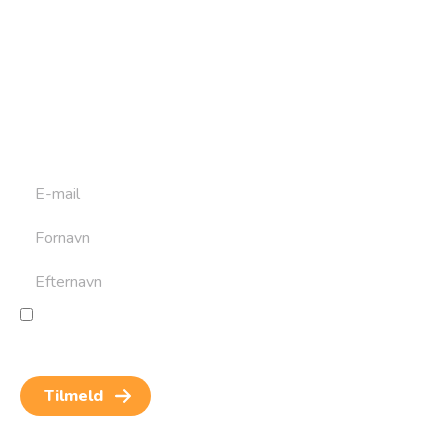
Tilmeld dig vores
nyhedsbrev
Tilmeld dig det ugentlige nyhedsbrev og bliv inspireret til
at bygge din næste rejse. Du får nyheder, tips og forslag til
rejser. Du kan altid afmelde dig igen.
Jeg giver samtykke til behandling af personoplysninger
for at kunne modtage nyheder og rejseinspiration.
Samtykket kan altid trækkes tilbage.