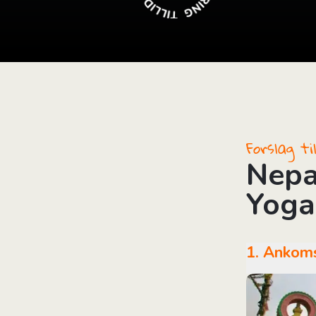
i
Forslag t
Nepa
Yoga
1. Anko