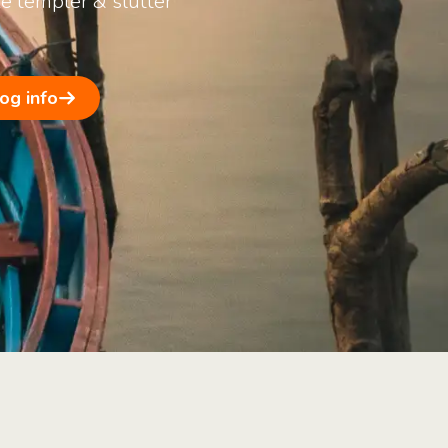
ke templer & slutter
 og info