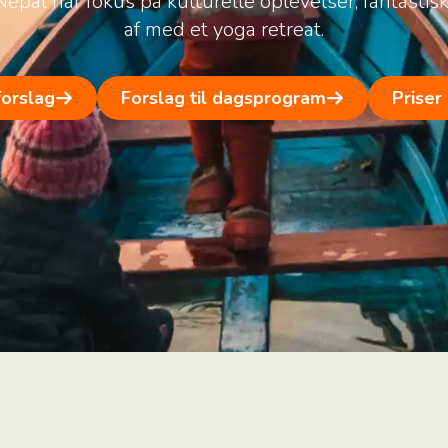
epal har fokus på kulturelle oplevelser, fantastis
af med et yoga retreat.
forslag
Forslag til dagsprogram
Priser