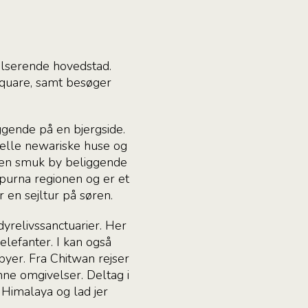
lserende hovedstad.
Square, samt besøger
ggende på en bjergside.
onelle newariske huse og
 en smuk by beliggende
purna regionen og er et
 en sejltur på søren.
dyrelivssanctuarier. Her
elefanter. I kan også
byer. Fra Chitwan rejser
ønne omgivelser. Deltag i
Himalaya og lad jer