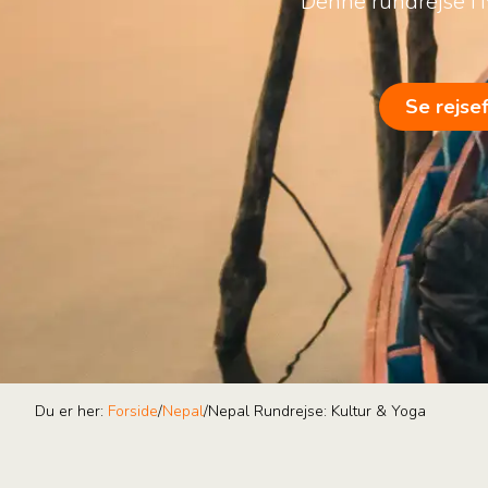
Denne rundrejse i N
Se rejse
Du er her:
Forside
/
Nepal
/
Nepal Rundrejse: Kultur & Yoga