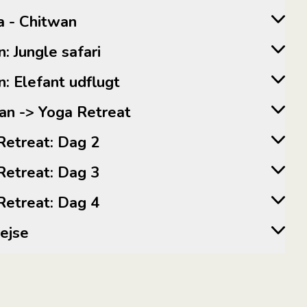
ara - Chitwan
an: Jungle safari
an: Elefant udflugt
itwan -> Yoga Retreat
ga Retreat: Dag 2
ga Retreat: Dag 3
ga Retreat: Dag 4
mrejse