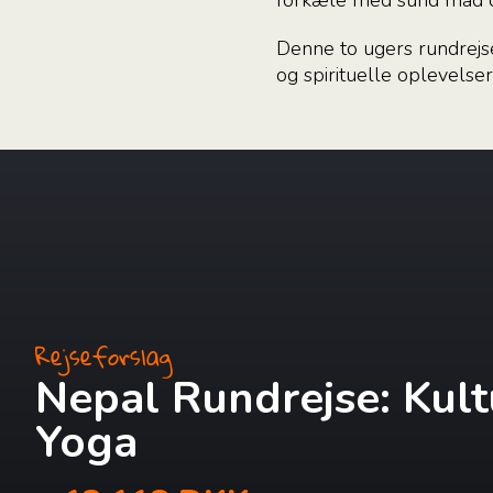
forkæle med sund mad o
Denne to ugers rundrejse
og spirituelle oplevelse
Rejseforslag
Nepal Rundrejse: Kult
Yoga