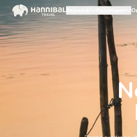
Rejsemål
Rejsetyper
O
N