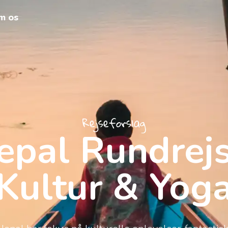
m os
Rejseforslag
epal Rundrejs
Kultur & Yog