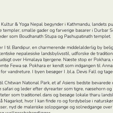
 Kultur & Yoga Nepal begynder i Kathmandu, landets pu
e templer, smalle gader og farverige basarer i Durbar 
der som Boudhanath Stupa og Pashupatinath templet.
 I til Bandipur, en charmerende middelalderlig by beli
entiske nepalesiske landsbylivsstil, udforske de traditi
dsigt over Himalaya bjergene. Næste stop er Pokhara,
rømte Fewa sø. Pokhara er kendt som indgangen til Anna
r vandreture. I byen besøger I .bl.a. Devis Fall og tager
til Chitwan National Park, et af Asiens bedste bevarede 
safari og leder efter dyrearter som tigre, næsehorn og 
viteter som traditionel dans og besøge lokale tharu lands
 på Nagarkot, hvor I kan finde ro og fordybelse i natursk
sser, nyd de maleriske solopgange og solnedgange over 