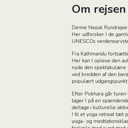
Om rejsen
Denne Nepal Rundrejse:
Her udforsker I de gaml
UNESCOs verdensarvste
Fra Kathmandu fortsætter
Her kan I opleve den aut
nyde den spektakulære u
ved bredden af ​​den be
populært udgangspunkt fo
Efter Pokhara går turen 
tager I på en spændende 
deltage i kulturelle akti
I til et yoga retreat tæt
yoga- og meditationskla