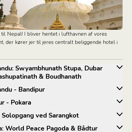
l Nepal! I bliver hentet i lufthavnen af ​​vores
, der kører jer til jeres centralt beliggende hotel i
Pashupatinath & Boudhanath
mandu - Bandipur
pur - Pokara
ra: Solopgang ved Sarangkot
ara: World Peace Pagoda & Bådtur