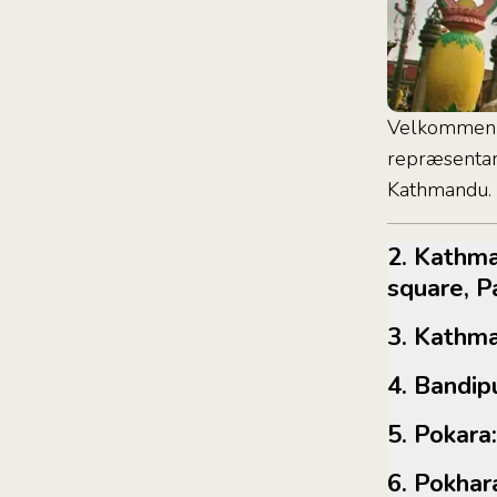
Velkommen ti
repræsentant
Kathmandu.
2. Kathmandu: Swyambhunath Stupa, Dubar
square, 
3. Kath
4. Bandi
5. Poka
6. Pokh