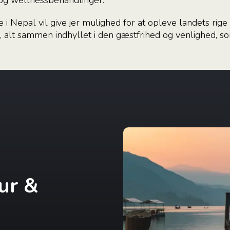
g wellnessbehandlinger.
 i Nepal vil give jer mulighed for at opleve landets rige
r, alt sammen indhyllet i den gæstfrihed og venlighed, s
ur &