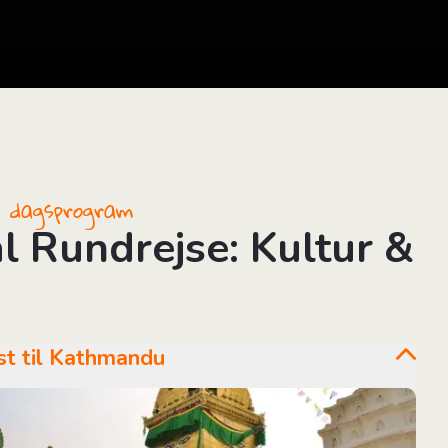
il dagsprogram
l Rundrejse: Kultur &
mst til Kathmandu