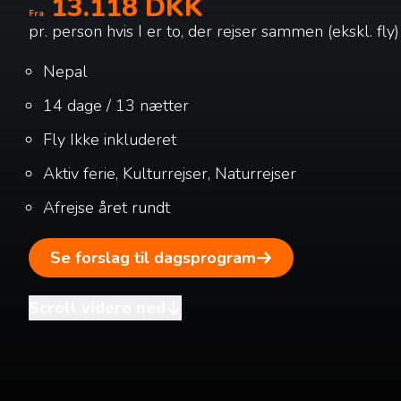
13.118 DKK
Fra
pr. person hvis I er to, der rejser sammen (ekskl. fly)
Nepal
14 dage / 13 nætter
Fly
Ikke inkluderet
Aktiv ferie, Kulturrejser, Naturrejser
Afrejse året rundt
Se forslag til dagsprogram
Scroll videre ned