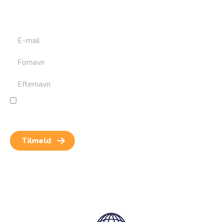
at bygge din næste rejse. Du får nyheder, tips og forslag til
rejser. Du kan altid afmelde dig igen.
Jeg giver samtykke til behandling af personoplysninger
for at kunne modtage nyheder og rejseinspiration.
Samtykket kan altid trækkes tilbage.