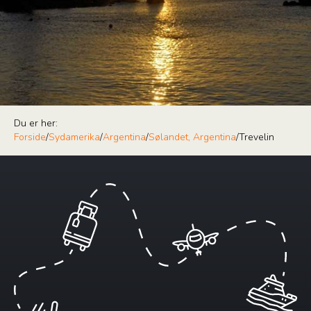
Du er her:
Forside
/
Sydamerika
/
Argentina
/
Sølandet, Argentina
/
Trevelin