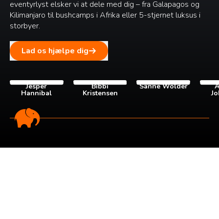
eventyrlyst elsker vi at dele med dig – fra Galapagos og
Kilimanjaro til bushcamps i Afrika eller 5-stjernet luksus i
storbyer.
Lad os hjælpe dig
Jesper
Bibbi
Sanne Wolder
A
Hannibal
Kristensen
Jo
Tilmeld dig vores
nyhedsbrev
Tilmeld dig det ugentlige nyhedsbrev og bliv inspireret til