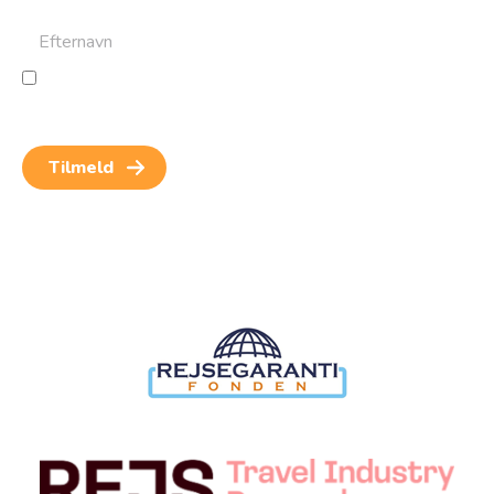
Jeg giver samtykke til behandling af personoplysninger
for at kunne modtage nyheder og rejseinspiration.
Samtykket kan altid trækkes tilbage.