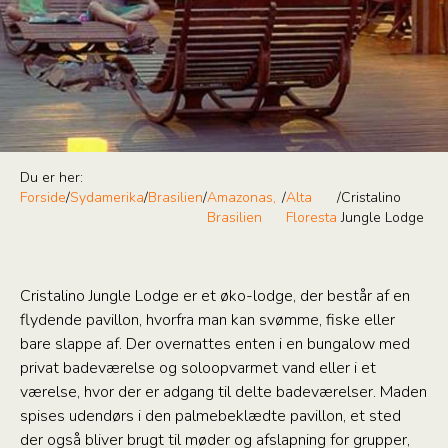
Du er her:
Forside
/
Sydamerika
/
Brasilien
/
Amazonas,
/
Alta
/
Cristalino
Brasilien
Floresta
Jungle Lodge
Cristalino Jungle Lodge er et øko-lodge, der består af en
flydende pavillon, hvorfra man kan svømme, fiske eller
bare slappe af. Der overnattes enten i en bungalow med
privat badeværelse og soloopvarmet vand eller i et
værelse, hvor der er adgang til delte badeværelser. Maden
spises udendørs i den palmebeklædte pavillon, et sted
der også bliver brugt til møder og afslapning for grupper,