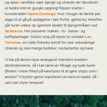
og oplev vandfald, søer, bjerge og strande der decideret
er bedre end en google søgning! Rejsen starter i
hovedstaden
Santa Domingo
, hvor I bruger de første par
dage til at gå på opdagelse i den flotte, gamle by. Herefter
går turen videre op igennem landet til bjergområdet ved
Jarabacoa
. Her passerer I kakao-, ris-, banan- og
kaffeplantager. Sidste stop på rejsen er smukke
Las
Terrenas
, en stille fiskerby kendt for sine vidunderlige
strande og sine mange butikker, restauranter og barer.
Vi har på denne rejse arrangeret transfers imellem
destinationerne, så I kan læne jer tilbage og nyde turen.
Ønsker I mere frihed på køreturen til at gøre stops som I
ønsker? Vi bytter gerne transferen ud med en lejebil, så I
selv kan styre tempoet.