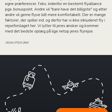
egne præferencer, f.eks. indenfor en bestemt flyalliance
pga. bonuspoint. Andre vil "bare have det billigste" og atter
andre vil gerne flyve lidt mere komfortabelt. Der er mange
faktorer, der spiller ind, og derfor har vi ikke inkluderet fly i
rejseforslaget her. Vi lytter til jeres ønsker og kommer
med det bedste oplæg på lige netop jeres flyrejse.
19216-CP523-2602