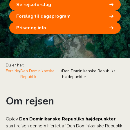
Se rejseforslag
Forslag til dagsprogram
Priser og info
Du er her:
Forside
/
Den Dominikanske
/
Den Dominikanske Republiks
Republik
højdepunkter
Om rejsen
Oplev
Den Dominikanske Republiks højdepunkter
start rejsen gennem hjertet af Den Dominikanske Republik