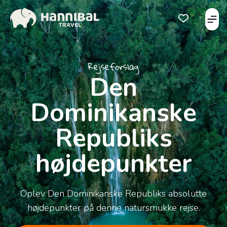
Åbe
Åben favorits
Rejseforslag
Den
Dominikanske
Republiks
højdepunkter
Oplev Den Dominikanske Republiks absolutte
højdepunkter på denne natursmukke rejse.