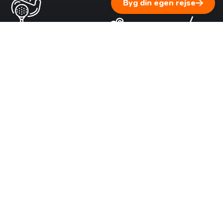
Byg din egen rejse
1 ▹ Fortæl os om dine rejsedrømme
Vi lytter til dig og supplerer med personlig rejserådgivning
baseret på vores erfaring.
2 ▹ Få en skræddersyet rejseplan
Byg din
egen rejse
Vi sammensætter et forslag tilpasset dine ønsker, dit tempo
og dit budget – i tæt dialog med dig.
3 ▹ Fra planlægning til virkelighed
Når du godkender rejsen, sørger vi for booking af fly, hoteller