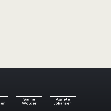
i
Sanne
Agnete
sen
Wolder
Johansen