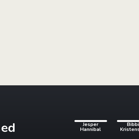
med
Jesper
Bibb
Hannibal
Kristen