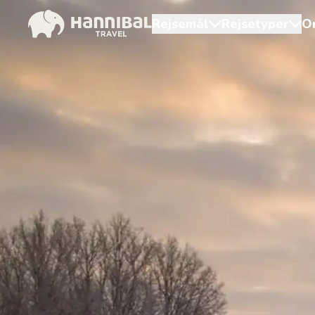
Rejsemål
Rejsetyper
O