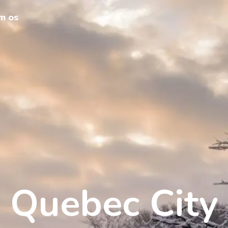
m os
Quebec City