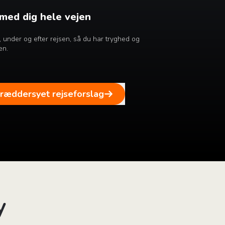
 med dig hele vejen
ør, under og efter rejsen, så du har tryghed og
en.
kræddersyet rejseforslag
y