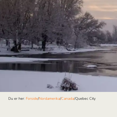
Du er her:
Forside
/
Nordamerika
/
Canada
/
Quebec City