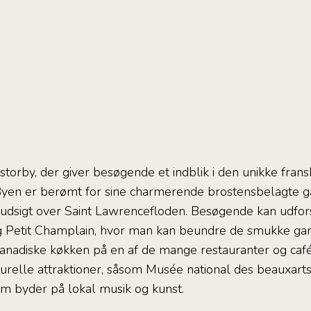
torby, der giver besøgende et indblik i den unikke frans
Byen er berømt for sine charmerende brostensbelagte 
 udsigt over Saint Lawrencefloden. Besøgende kan udfors
g Petit Champlain, hvor man kan beundre de smukke ga
-canadiske køkken på en af de mange restauranter og caf
urelle attraktioner, såsom Musée national des beauxar
om byder på lokal musik og kunst.