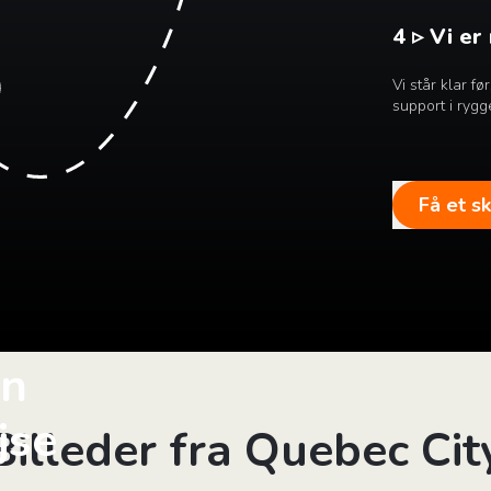
4 ▹ Vi er
Vi står klar f
support i rygg
Få et s
in
jse
Billeder fra Quebec Cit