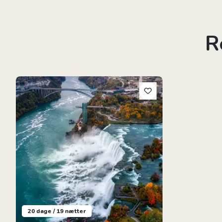
R
Canada & USA's Østkyst
20 dage / 19 nætter