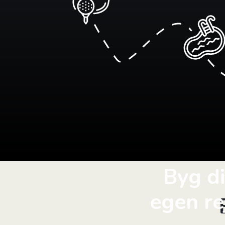
Byg d
egen re