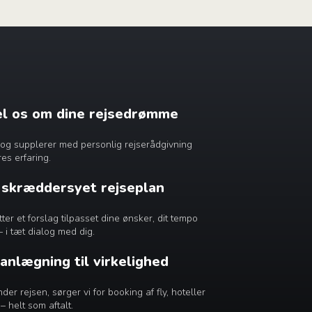
æl os om dine rejsedrømme
dig og supplerer med personlig rejserådgivning
es erfaring.
n skræddersyet rejseplan
r et forslag tilpasset dine ønsker, dit tempo
– i tæt dialog med dig.
lanlægning til virkelighed
er rejsen, sørger vi for booking af fly, hoteller
– helt som aftalt.