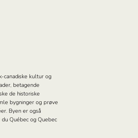
k-canadiske kultur og
gader, betagende
ke de historiske
mle bygninger og prøve
éer. Byen er også
ts du Québec og Quebec