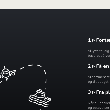
1 ▹ Fort
Vi lytter til 
baseret på vor
2 ▹ Få e
Vi sammensætte
og dit budget 
3 ▹ Fra p
Når du godkend
og oplevelser 