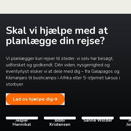
Skal vi hjælpe med at
planlægge din rejse?
Vi planlægger kun rejser til steder, vi selv har besøgt,
udforsket og godkendt. Dén viden, nysgerrighed og
eventyrlyst elsker vi at dele med dig – fra Galapagos og
Kilimanjaro til bushcamps i Afrika eller 5-stjernet luksus i
storbyer.
Lad os hjælpe dig
Jesper
Bibbi
Sanne Wolder
A
Hannibal
Kristensen
Jo