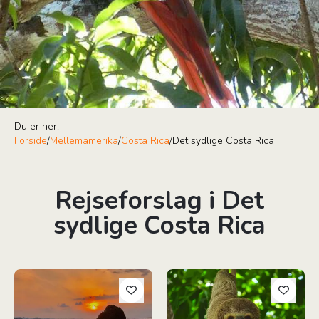
Du er her:
Forside
/
Mellemamerika
/
Costa Rica
/
Det sydlige Costa Rica
Rejseforslag i Det
sydlige Costa Rica
Barfodsluksus i Costa Rica
Costa Rica - Den ultimative ru