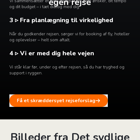
egen rejse
Vi sammensætter et forslag tilpasset dine ønsker, dit tempo
og dit budget – i tæt dialog med dig.
3 ▹ Fra planlægning til virkelighed
Når du godkender rejsen, sørger vi for booking af fly, hoteller
og oplevelser – helt som aftalt.
4 ▹ Vi er med dig hele vejen
Vi står klar før, under og efter rejsen, så du har tryghed og
support i ryggen.
Få et skræddersyet rejseforslag
Billeder fra Det sydlige