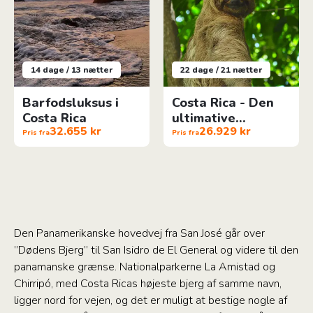
14 dage / 13 nætter
22 dage / 21 nætter
Barfodsluksus i
Costa Rica - Den
Costa Rica
ultimative
32.655 kr
26.929 kr
rundrejse
Pris fra
Pris fra
Den Panamerikanske hovedvej fra San José går over
”Dødens Bjerg” til San Isidro de El General og videre til den
panamanske grænse. Nationalparkerne La Amistad og
Chirripó, med Costa Ricas højeste bjerg af samme navn,
ligger nord for vejen, og det er muligt at bestige nogle af