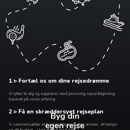
1 ▹ Fortæl os om dine rejsedrømme
Vi lytter til dig og supplerer med personlig rejserådgivning
baseret på vores erfaring.
2 ▹ Få en skræddersyet rejseplan
Byg din
egen rejse
Vi sammensætter et forslag tilpasset dine ønsker, dit tempo
og dit budget – i tæt dialog med dig.