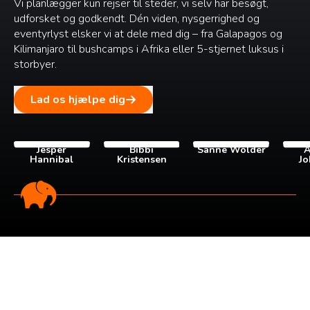
Vi planlægger kun rejser til steder, vi selv har besøgt,
udforsket og godkendt. Dén viden, nysgerrighed og
eventyrlyst elsker vi at dele med dig – fra Galapagos og
Kilimanjaro til bushcamps i Afrika eller 5-stjernet luksus i
storbyer.
Lad os hjælpe dig
Jesper
Bibbi
Sanne Wolder
A
Hannibal
Kristensen
Jo
Tilmeld dig vores
nyhedsbrev