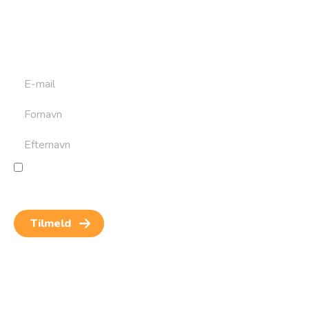
Tilmeld dig det ugentlige nyhedsbrev og bliv inspireret til
at bygge din næste rejse. Du får nyheder, tips og forslag til
rejser. Du kan altid afmelde dig igen.
Jeg giver samtykke til behandling af personoplysninger
for at kunne modtage nyheder og rejseinspiration.
Samtykket kan altid trækkes tilbage.