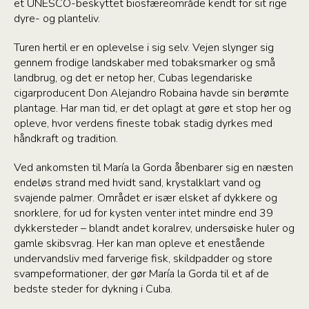
et UNESCO-beskyttet biosfæreområde kendt for sit rige
dyre- og planteliv.
Turen hertil er en oplevelse i sig selv. Vejen slynger sig
gennem frodige landskaber med tobaksmarker og små
landbrug, og det er netop her, Cubas legendariske
cigarproducent Don Alejandro Robaina havde sin berømte
plantage. Har man tid, er det oplagt at gøre et stop her og
opleve, hvor verdens fineste tobak stadig dyrkes med
håndkraft og tradition.
Ved ankomsten til María la Gorda åbenbarer sig en næsten
endeløs strand med hvidt sand, krystalklart vand og
svajende palmer. Området er især elsket af dykkere og
snorklere, for ud for kysten venter intet mindre end 39
dykkersteder – blandt andet koralrev, undersøiske huler og
gamle skibsvrag. Her kan man opleve et enestående
undervandsliv med farverige fisk, skildpadder og store
svampeformationer, der gør María la Gorda til et af de
bedste steder for dykning i Cuba.