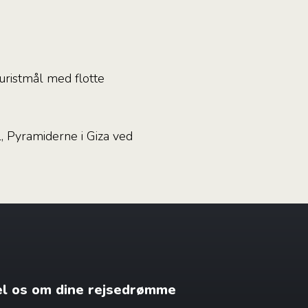
uristmål med flotte
, Pyramiderne i Giza ved
æl os om dine rejsedrømme