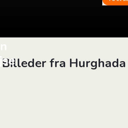
in
jse
Billeder fra Hurghada