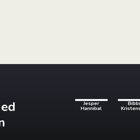
med
Jesper
Bibb
Hannibal
Kristen
n