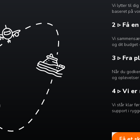
Vi lytter til 
baseret på vor
2 ▹ Få e
Vi sammensætte
og dit budget 
3 ▹ Fra p
Når du godkend
og oplevelser 
4 ▹ Vi er
Vi står klar f
support i rygg
Få et s