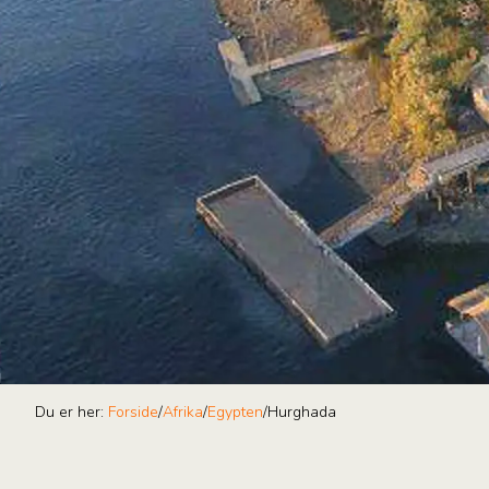
Du er her:
Forside
/
Afrika
/
Egypten
/
Hurghada