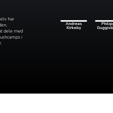
selv har
Andreas
Phili
den,
Kirkeby
Guggisb
 at dele med
 bushcamps i
r.