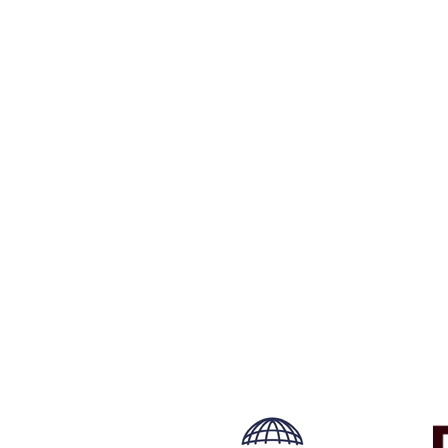
Tilmeld dig vores n
Tilmeld dig det ugentlige nyhedsbrev og bliv inspire
rejse. Du får nyheder, tips og forslag til rejser. Du k