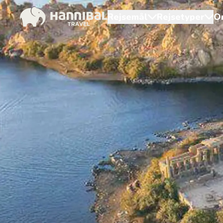
Rejsemål
Rejsetyper
O