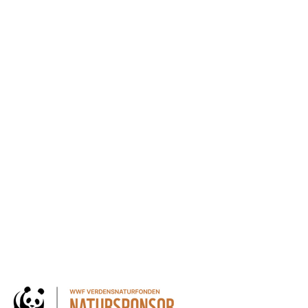
andling af personoplysninger for at kunne modtage nyheder
 kan altid trækkes tilbage.