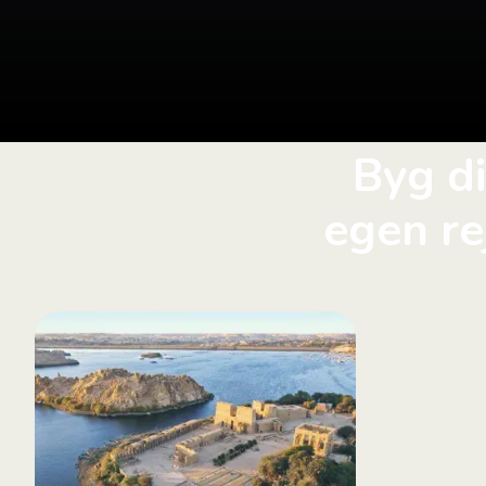
Byg d
egen re