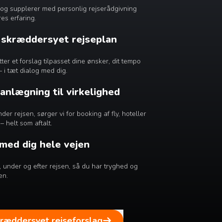
dig og supplerer med personlig rejserådgivning
es erfaring.
n skræddersyet rejseplan
r et forslag tilpasset dine ønsker, dit tempo
– i tæt dialog med dig.
lanlægning til virkelighed
er rejsen, sørger vi for booking af fly, hoteller
– helt som aftalt.
 med dig hele vejen
ør, under og efter rejsen, så du har tryghed og
en.
kræddersyet rejseforslag