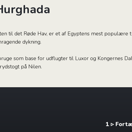
 Hurghada
en til det Røde Hav, er et af Egyptens mest populære t
mragende dykning.
ruge som base for udflugter til Luxor og Kongernes Dal
krydstogt på Nilen.
1 ▹ Fort