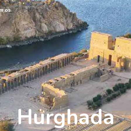
m os
Hurghada