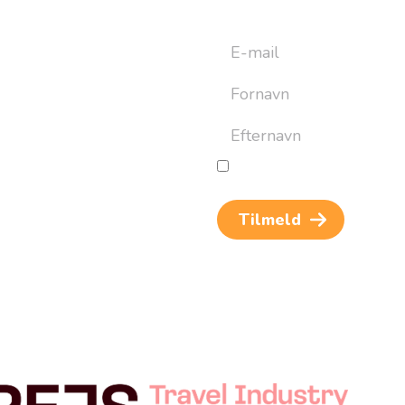
yhedsbrev
ret til at bygge din næste
an altid afmelde dig igen.
Jeg giver samtykke til beh
og rejseinspiration. Samtykket