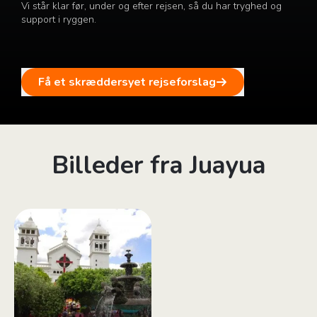
Vi står klar før, under og efter rejsen, så du har tryghed og
support i ryggen.
Få et skræddersyet rejseforslag
Billeder fra Juayua