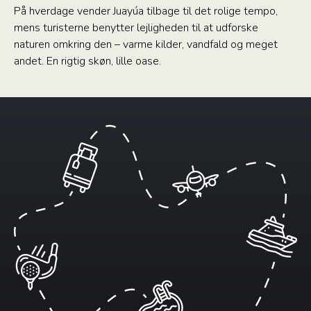
På hverdage vender Juayúa tilbage til det rolige tempo,
mens turisterne benytter lejligheden til at udforske
naturen omkring den – varme kilder, vandfald og meget
andet. En rigtig skøn, lille oase.