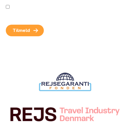
Jeg giver samtykke til behandling af personoplysninger
for at kunne modtage nyheder og rejseinspiration.
Samtykket kan altid trækkes tilbage.