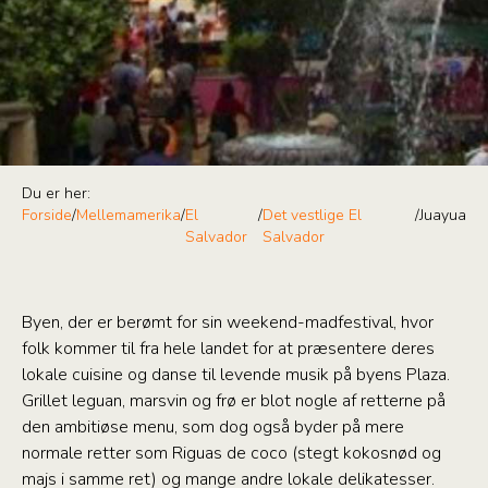
Du er her:
Forside
/
Mellemamerika
/
El
/
Det vestlige El
/
Juayua
Salvador
Salvador
Byen, der er berømt for sin weekend-madfestival, hvor
folk kommer til fra hele landet for at præsentere deres
lokale cuisine og danse til levende musik på byens Plaza.
Grillet leguan, marsvin og frø er blot nogle af retterne på
den ambitiøse menu, som dog også byder på mere
normale retter som Riguas de coco (stegt kokosnød og
majs i samme ret) og mange andre lokale delikatesser.