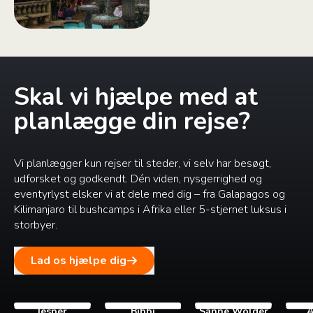
Skal vi hjælpe med at
planlægge din rejse?
Vi planlægger kun rejser til steder, vi selv har besøgt,
udforsket og godkendt. Dén viden, nysgerrighed og
eventyrlyst elsker vi at dele med dig – fra Galapagos og
Kilimanjaro til bushcamps i Afrika eller 5-stjernet luksus i
storbyer.
Lad os hjælpe dig
Jesper
Bibbi
Sanne Wolder
A