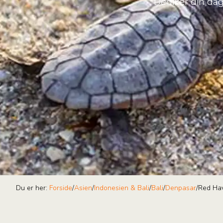
Dediker din dag
Du er her:
Forside
/
Asien
/
Indonesien & Bali
/
Bali
/
Denpasar
/
Red Hav