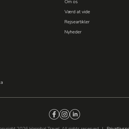
Om os
Værd at vide
Rejseartikler
Nyheder
n
ka
pyright 2026 Hannibal Travel. All rights reserved.
|
Privatlivspo