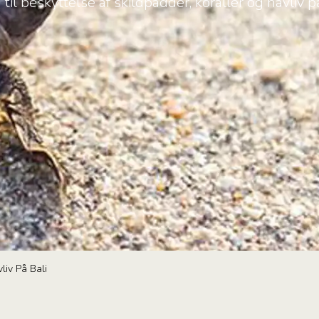
 til beskyttelse af skildpadder, koraller og havliv 
liv På Bali