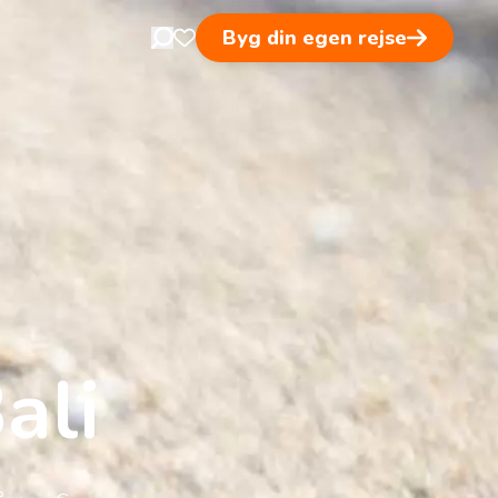
Byg din egen rejse
Open search in nav
Åben favoritsider
ali