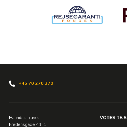
+45 70 270 370
Hannibal Travel
VORES REJ
Fredensgade 41, 1.