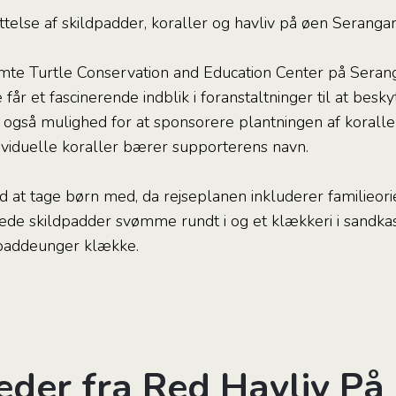
ttelse af skildpadder, koraller og havliv på øen Serangan
te Turtle Conservation and Education Center på Serangan
får et fascinerende indblik i foranstaltninger til at besk
 også mulighed for at sponsorere plantningen af ​​korall
ividuelle koraller bærer supporterens navn.
ed at tage børn med, da rejseplanen inkluderer familieori
terede skildpadder svømme rundt i og et klækkeri i sand
dpaddeunger klække.
leder fra Red Havliv På 