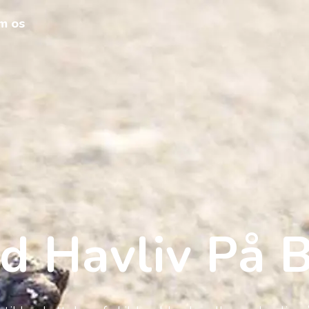
m os
d Havliv På B