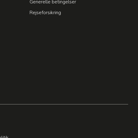
Generelle betingelser
Rejseforsikring
litik