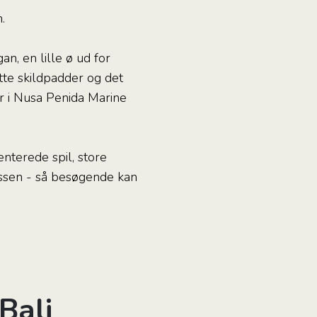
.
, en lille ø ud for
ytte skildpadder og det
er i Nusa Penida Marine
enterede spil, store
kassen - så besøgende kan
Bali