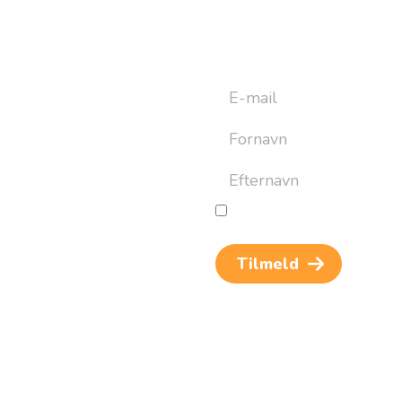
yhedsbrev
ret til at bygge din næste
an altid afmelde dig igen.
Jeg giver samtykke til beh
og rejseinspiration. Samtykket