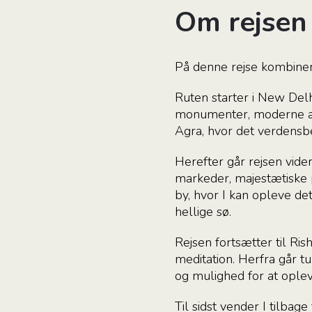
Om rejsen
På denne rejse kombinere
Ruten starter i New Delh
monumenter, moderne arki
Agra, hvor det verdensb
Herefter går rejsen vider
markeder, majestætiske pa
by, hvor I kan opleve 
hellige sø.
Rejsen fortsætter til Ri
meditation. Herfra går t
og mulighed for at oplev
Til sidst vender I tilbag