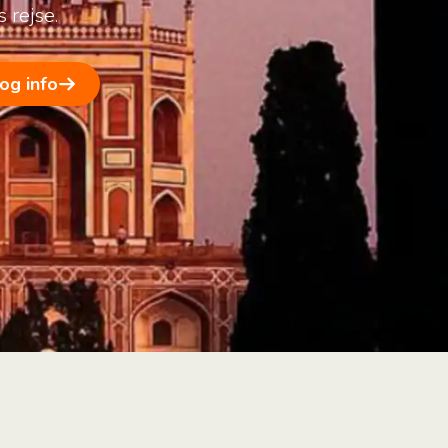
 rejse.
 og info