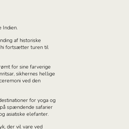
 Indien.
ding af historiske
i fortsætter turen til
rømt for sine farverige
ritsar, sikhernes hellige
 ceremoni ved den
destinationer for yoga og
r på spændende safarier
g asiatiske elefanter.
yk, der vil vare ved