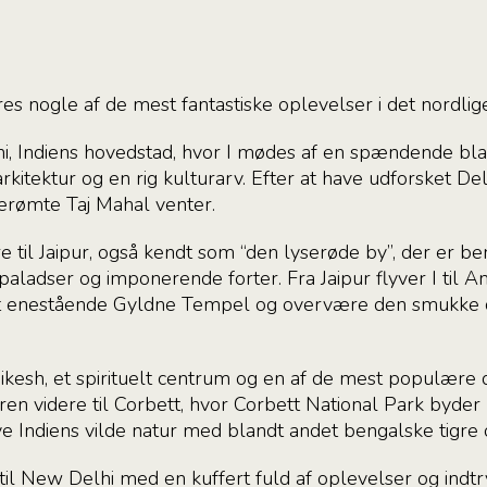
s nogle af de mest fantastiske oplevelser i det nordlige
i, Indiens hovedstad, hvor I mødes af en spændende blan
tektur og en rig kulturarv. Efter at have udforsket Delh
erømte Taj Mahal venter.
e til Jaipur, også kendt som “den lyserøde by”, der er be
ladser og imponerende forter. Fra Jaipur flyver I til Am
det enestående Gyldne Tempel og overvære den smukke
shikesh, et spirituelt centrum og en af de mest populære 
uren videre til Corbett, hvor Corbett National Park byde
e Indiens vilde natur med blandt andet bengalske tigre o
e til New Delhi med en kuffert fuld af oplevelser og indtr