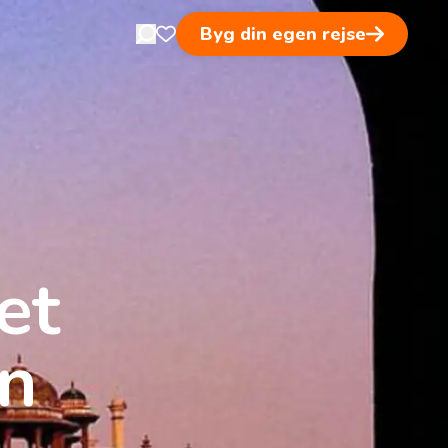
Byg din egen rejse
Open search in nav
Åben favoritsider
et
en