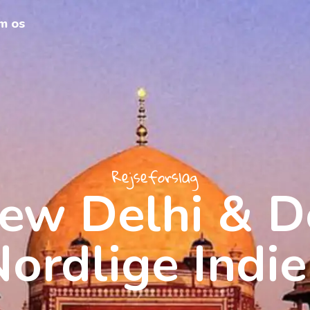
m os
Rejseforslag
ew Delhi & D
ordlige Indi