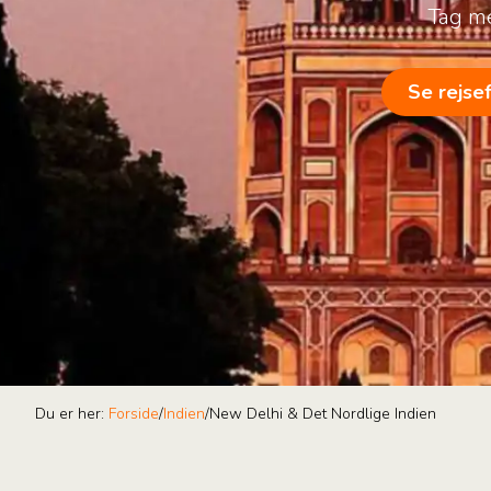
Tag me
Se rejse
Du er her:
Forside
/
Indien
/
New Delhi & Det Nordlige Indien