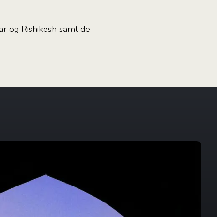
sar og Rishikesh samt de