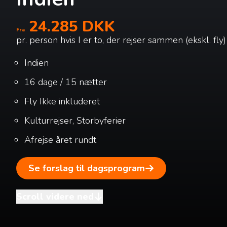
24.285 DKK
Fra
pr. person hvis I er to, der rejser sammen (ekskl. fly)
Indien
16 dage / 15 nætter
Fly
Ikke inkluderet
Kulturrejser, Storbyferier
Afrejse året rundt
Se forslag til dagsprogram
Scroll videre ned