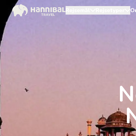
Rejsemål
Rejsetyper
O
N
N