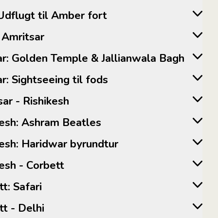
r: Udflugt til Amber fort
 - Amritsar
tsar: Golden Temple & Jallianwala Bagh
sar: Sightseeing til fods
itsar - Rishikesh
shikesh: Ashram Beatles
shikesh: Haridwar byrundtur
hikesh - Corbett
bett: Safari
bett - Delhi