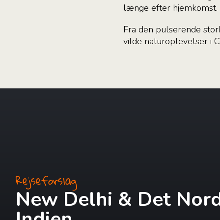
længe efter hjemkomst.
Fra den pulserende storby
vilde naturoplevelser i 
Rejseforslag
New Delhi & Det Nord
Indien