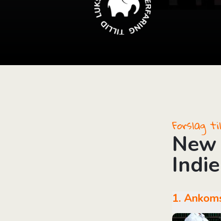
i
Forslag t
New 
Indi
1. Ankom