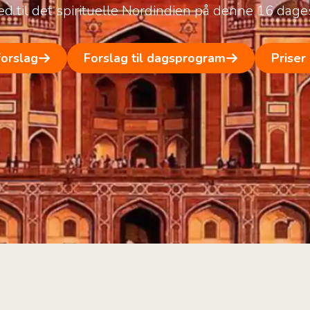
d til det spirituelle Nordindien på denne 16 dages
forslag
Forslag til dagsprogram
Priser