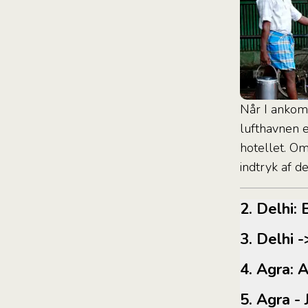
Når I ankomm
lufthavnen e
hotellet. Om 
indtryk af de
2. Delh
3. Delhi
4. Agra:
5. Agra -