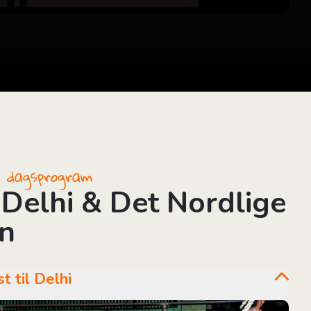
il dagsprogram
Delhi & Det Nordlige
en
st til Delhi