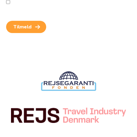
Jeg giver samtykke til behandling af personoplysninger
for at kunne modtage nyheder og rejseinspiration.
Samtykket kan altid trækkes tilbage.