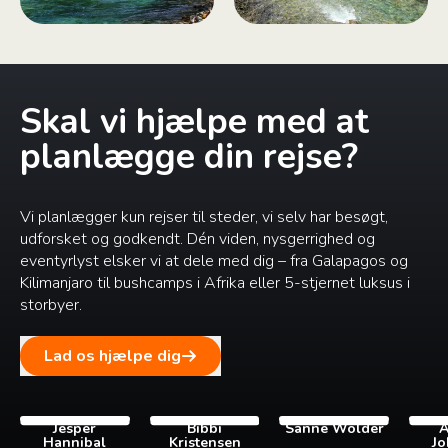
Skal vi hjælpe med at
planlægge din rejse?
Vi planlægger kun rejser til steder, vi selv har besøgt,
udforsket og godkendt. Dén viden, nysgerrighed og
eventyrlyst elsker vi at dele med dig – fra Galapagos og
Kilimanjaro til bushcamps i Afrika eller 5-stjernet luksus i
storbyer.
Lad os hjælpe dig
Jesper
Bibbi
Sanne Wolder
A
Hannibal
Kristensen
Jo