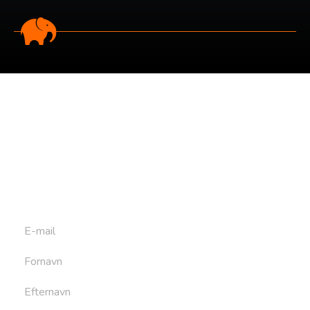
Tilmeld dig vores
nyhedsbrev
Tilmeld dig det ugentlige nyhedsbrev og bliv inspireret til
at bygge din næste rejse. Du får nyheder, tips og forslag til
rejser. Du kan altid afmelde dig igen.