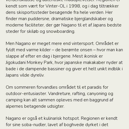
kendt som vært for Vinter-OL i 1998, og i dag tiltrækker
dens skisportssteder besøgende fra hele verden. Her
finder man puddersne, dramatiske bjerglandskaber og
moderne faciliteter, der gør Nagano til et af Japans bedste
steder for skiløb og snowboarding.
Men Nagano er meget mere end vintersport. Området er
fyldt med varme kilder – de berømte onsen – hvor man kan
slappe af efter en dag i bjergene. Mest ikonisk er
Jigokudani Monkey Park, hvor japanske makakaber nyder at
bade i de dampende bassiner og giver et helt unikt indblik i
Japans vilde dyreliv.
Om sommeren forvandles området til et paradis for
outdoor-entusiaster. Vandreture, rafting, canyoning og
camping kan alt sammen opleves med en baggrund af
alpernes betagende udsigter.
Nagano er også et kulinarisk hotspot. Regionen er kendt
for sine soba-nudler, lavet af boghvede dyrket i det