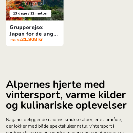
13 dage / 12 nætter
Grupperejse:
Japan for de unge
21.908 kr
& unge af sind
Pris fra
Alpernes hjerte med
vintersport, varme kilder
og kulinariske oplevelser
Nagano, beliggende i Japans smukke alper, er et område,
der lokker med både spektakulær natur, vintersport i
verdensklasse og autentiske madoplevelser. Regionen er