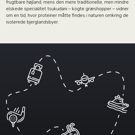
frugtbare højland, mens den mere traditionelle, men mindre
elskede specialitet tsukudani – kogte græshopper – vidner
om en tid, hvor proteiner måtte findes i naturen omkring de
isolerede bjerglandsbyer.