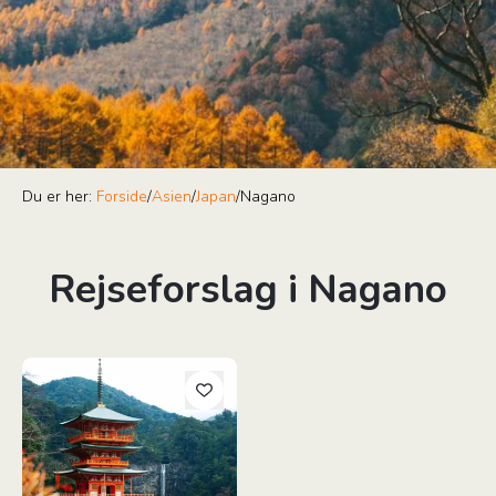
Du er her:
Forside
/
Asien
/
Japan
/
Nagano
Rejseforslag i Nagano
Grupperejse: Japan for de unge & unge af sind