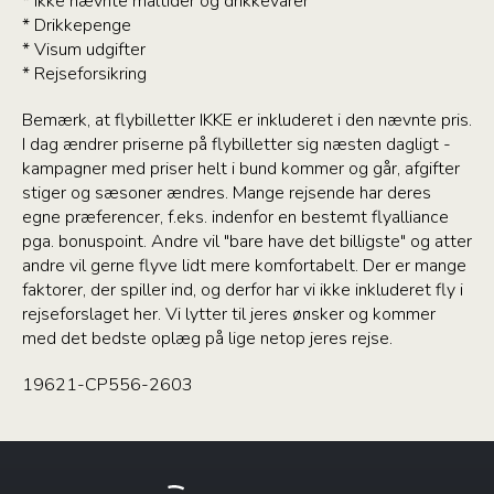
* Ikke nævnte måltider og drikkevarer
* Drikkepenge
* Visum udgifter
* Rejseforsikring
Bemærk, at flybilletter IKKE er inkluderet i den nævnte pris.
I dag ændrer priserne på flybilletter sig næsten dagligt -
kampagner med priser helt i bund kommer og går, afgifter
stiger og sæsoner ændres. Mange rejsende har deres
egne præferencer, f.eks. indenfor en bestemt flyalliance
pga. bonuspoint. Andre vil "bare have det billigste" og atter
andre vil gerne flyve lidt mere komfortabelt. Der er mange
faktorer, der spiller ind, og derfor har vi ikke inkluderet fly i
rejseforslaget her. Vi lytter til jeres ønsker og kommer
med det bedste oplæg på lige netop jeres rejse.
19621-CP556-2603