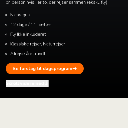
pr. person hvis I er to, der rejser sammen (ekskl. fly)
Nicaragua
12 dage / 11 nætter
Fly
Ikke inkluderet
Klassiske rejser, Naturrejser
Afrejse året rundt
Se forslag til dagsprogram
Scroll videre ned
i
+
–