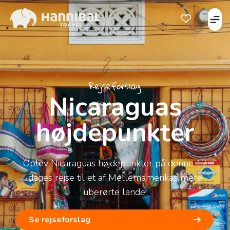
Åbe
Åben favorits
Rejseforslag
Nicaraguas
højdepunkter
Oplev Nicaraguas højdepunkter på denne 12
dages rejse til et af Mellemamerikas mere
uberørte lande!
Se rejseforslag