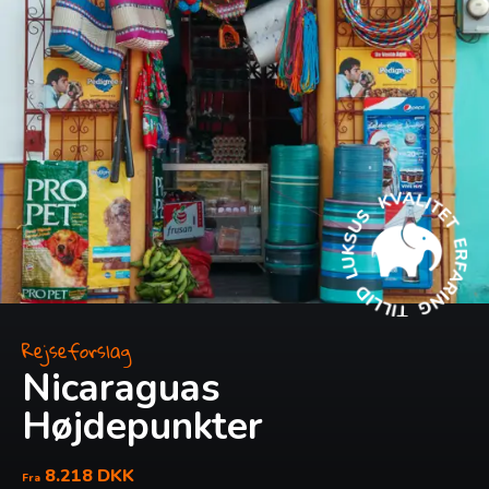
Rejseforslag
Nicaraguas
Højdepunkter
8.218 DKK
Fra