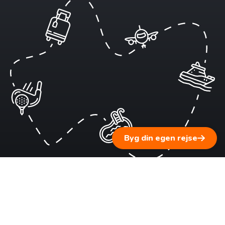
Byg din egen rejse
1 ▹ Fortæl os om dine rejsedrømme
Vi lytter til dig og supplerer med personlig rejserådgivning
baseret på vores erfaring.