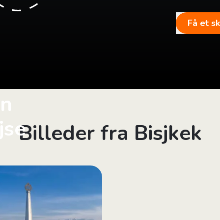
Få et s
in
jse
Billeder fra Bisjkek