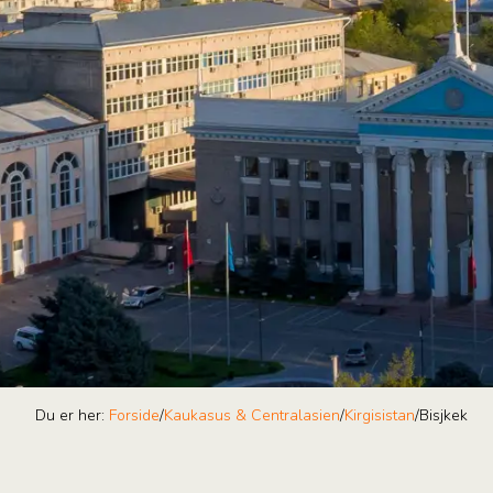
Du er her:
Forside
/
Kaukasus & Centralasien
/
Kirgisistan
/
Bisjkek