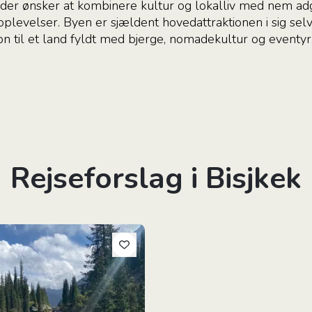
g, der ønsker at kombinere kultur og lokalliv med nem adg
uroplevelser. Byen er sjældent hovedattraktionen i sig s
on til et land fyldt med bjerge, nomadekultur og eventyr
Rejseforslag i Bisjkek
skaber til nomadeliv i Kirgisistan