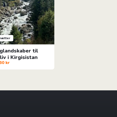
 nætter
rglandskaber til
iv i Kirgisistan
60 kr