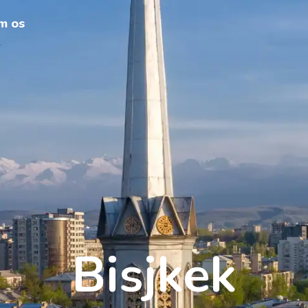
m os
Bisjkek