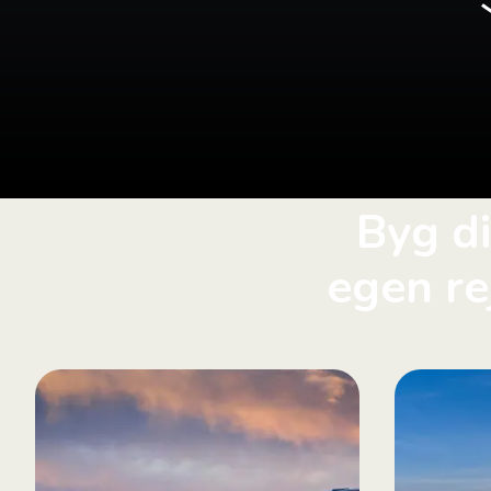
Byg d
egen re