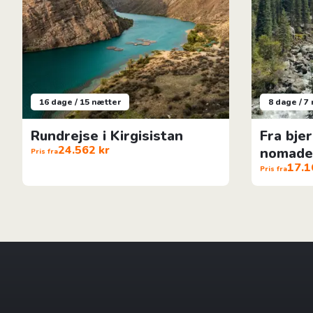
16 dage / 15 nætter
8 dage / 7
Rundrejse i Kirgisistan
Fra bje
24.562 kr
nomadel
Pris fra
17.1
Pris fra