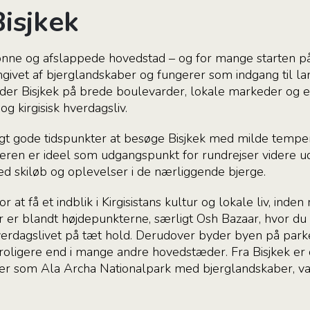
Bisjkek
grønne og afslappede hovedstad – og for mange starten på
givet af bjerglandskaber og fungerer som indgang til lan
der Bisjkek på brede boulevarder, lokale markeder og en
og kirgisisk hverdagsliv.
ligt gode tidspunkter at besøge Bisjkek med milde temp
en er ideel som udgangspunkt for rundrejser videre ud 
 skiløb og oplevelser i de nærliggende bjerge.
 at få et indblik i Kirgisistans kultur og lokale liv, inde
 er blandt højdepunkterne, særligt Osh Bazaar, hvor du
hverdagslivet på tæt hold. Derudover byder byen på pa
roligere end i mange andre hovedstæder. Fra Bisjkek er
lser som Ala Archa Nationalpark med bjerglandskaber, v