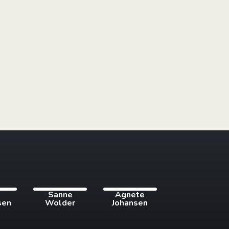
i
Sanne
Agnete
sen
Wolder
Johansen