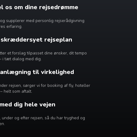
æl os om dine rejsedrømme
dig og supplerer med personlig rejserådgivning
es erfaring.
n skræddersyet rejseplan
r et forslag tilpasset dine ønsker, dit tempo
– i tæt dialog med dig.
lanlægning til virkelighed
er rejsen, sørger vi for booking af fly, hoteller
– helt som aftalt.
 med dig hele vejen
ør, under og efter rejsen, så du har tryghed og
en.