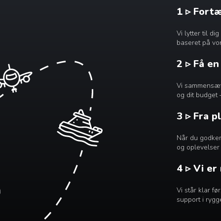
1 ▹ Fort
Vi lytter til 
baseret på vor
2 ▹ Få e
Vi sammensætte
og dit budget 
3 ▹ Fra p
Når du godkend
og oplevelser 
4 ▹ Vi er
Vi står klar f
support i rygg