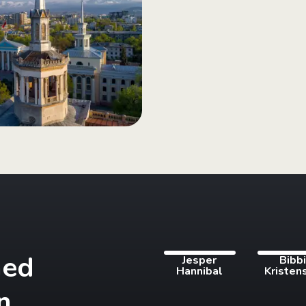
med
Jesper
Bibb
Hannibal
Kristen
n