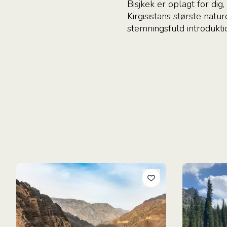
Bisjkek er oplagt for di
Kirgisistans største nat
stemningsfuld introdukti
Rundrejse i Kirgisistan
Fra bjergland