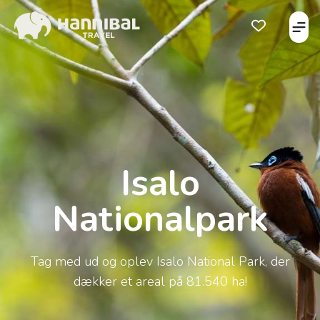
Åbe
Åben favorits
Isalo
Nationalpark
Tag med ud og oplev Isalo National Park, der
dækker et areal på 81.540 ha!