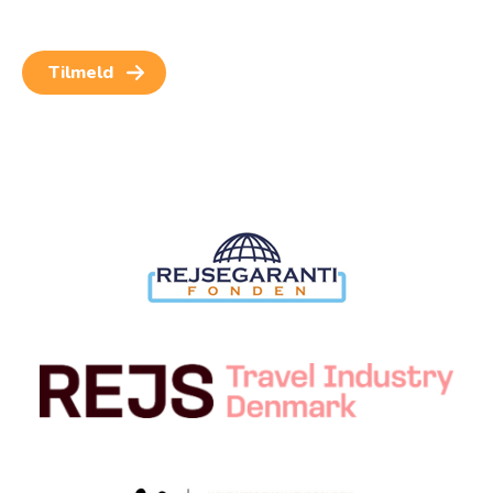
for at kunne modtage nyheder og rejseinspiration.
Samtykket kan altid trækkes tilbage.