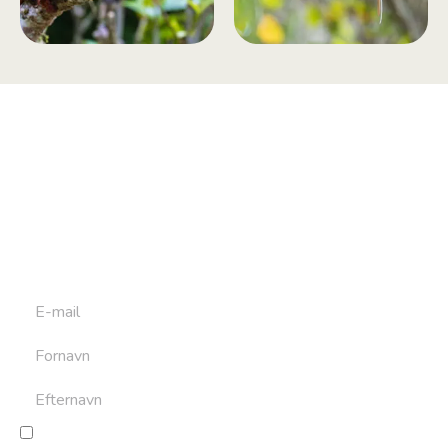
Tilmeld dig vores
nyhedsbrev
Tilmeld dig det ugentlige nyhedsbrev og bliv inspireret til
at bygge din næste rejse. Du får nyheder, tips og forslag til
rejser. Du kan altid afmelde dig igen.
Jeg giver samtykke til behandling af personoplysninger