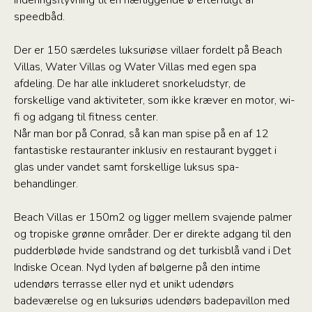
indenrigsflyvning til en nærliggende ø efterfulgt af
speedbåd.
Der er 150 særdeles luksuriøse villaer fordelt på Beach
Villas, Water Villas og Water Villas med egen spa
afdeling. De har alle inkluderet snorkeludstyr, de
forskellige vand aktiviteter, som ikke kræver en motor, wi-
fi og adgang til fitness center.
Når man bor på Conrad, så kan man spise på en af 12
fantastiske restauranter inklusiv en restaurant bygget i
glas under vandet samt forskellige luksus spa-
behandlinger.
Beach Villas er 150m2 og ligger mellem svajende palmer
og tropiske grønne områder. Der er direkte adgang til den
pudderbløde hvide sandstrand og det turkisblå vand i Det
Indiske Ocean. Nyd lyden af bølgerne på den intime
udendørs terrasse eller nyd et unikt udendørs
badeværelse og en luksuriøs udendørs badepavillon med