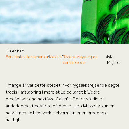
Du er her:
Forside
/
Mellemamerika
/
Mexico
/
Riviera Maya og de
/
Isla
caribiske øer
Mujeres
I mange år var dette stedet, hvor rygsæksrejsende søgte
tropisk afslapning i mere stille og langt billigere
omgivelser end hektiske Cancún. Der er stadig en
anderledes atmosfære på denne lille idylliske ø kun en
halv times sejlads væk, selvom turismen breder sig
hastigt.