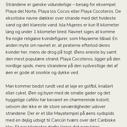
Strandene er ganske vidunderlige – besøg for eksempel
Playa del Norte, Playa los Cocos eller Playa Cocoteros. De
eksotiske navne dækker over strande med det hvideste
sand og det klareste vand. Isla Mujeres er kun 8 kilometer
lang og under 1 kilometer bred. Navnet siges at komme
fra nogle religiøse kvindefigurer, som Mayaerne tilbad. En
anden myte om navnet er, at piraterne efterlod deres
kvinder her, mens de drog på togt. Øens eneste by samt
den mest populære strand, Playa Cocoteros, ligger på den
nordlige spids, mens strandene på den sydvestlige del af
øen er gode at snorkle og dykke ved.
Man kommer bedst rundt ved at leje en golfbil, knallert
eller cykel. Øen og byen med de smalle gader og det
hyggelige caféliv har bevaret en charmerende kolorit,
selvom der ikke er de store seværdigheder udover
strandene. Der er et lille Mayatempel på øens sydspids
med en dejlig udsigt til Cancún tværs over det Caribiske