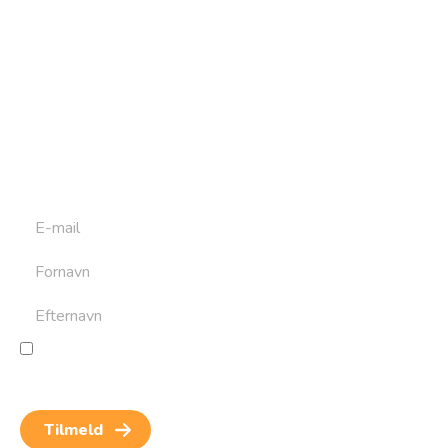
Tilmeld dig vores
nyhedsbrev
Tilmeld dig det ugentlige nyhedsbrev og bliv inspireret til
at bygge din næste rejse. Du får nyheder, tips og forslag til
rejser. Du kan altid afmelde dig igen.
Jeg giver samtykke til behandling af personoplysninger
for at kunne modtage nyheder og rejseinspiration.
Samtykket kan altid trækkes tilbage.