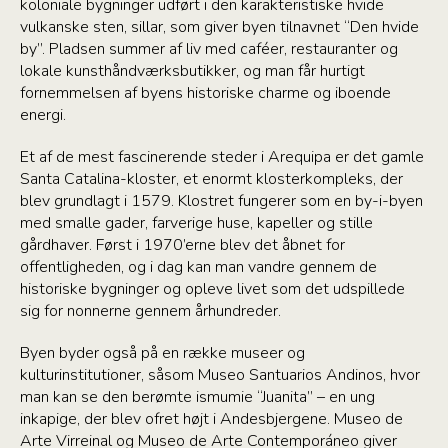
koloniale bygninger udført i den karakteristiske hvide
vulkanske sten, sillar, som giver byen tilnavnet “Den hvide
by”. Pladsen summer af liv med caféer, restauranter og
lokale kunsthåndværksbutikker, og man får hurtigt
fornemmelsen af byens historiske charme og iboende
energi.
Et af de mest fascinerende steder i Arequipa er det gamle
Santa Catalina-kloster, et enormt klosterkompleks, der
blev grundlagt i 1579. Klostret fungerer som en by-i-byen
med smalle gader, farverige huse, kapeller og stille
gårdhaver. Først i 1970’erne blev det åbnet for
offentligheden, og i dag kan man vandre gennem de
historiske bygninger og opleve livet som det udspillede
sig for nonnerne gennem århundreder.
Byen byder også på en række museer og
kulturinstitutioner, såsom Museo Santuarios Andinos, hvor
man kan se den berømte ismumie “Juanita” – en ung
inkapige, der blev ofret højt i Andesbjergene. Museo de
Arte Virreinal og Museo de Arte Contemporáneo giver