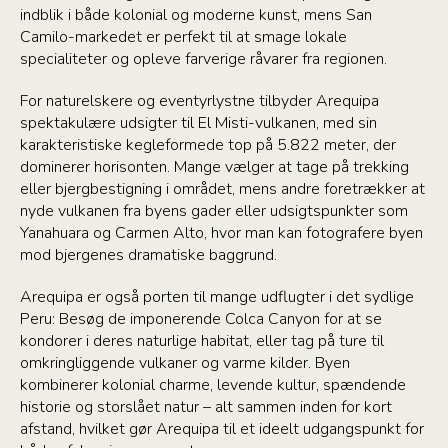
indblik i både kolonial og moderne kunst, mens San
Camilo-markedet er perfekt til at smage lokale
specialiteter og opleve farverige råvarer fra regionen.
For naturelskere og eventyrlystne tilbyder Arequipa
spektakulære udsigter til El Misti-vulkanen, med sin
karakteristiske kegleformede top på 5.822 meter, der
dominerer horisonten. Mange vælger at tage på trekking
eller bjergbestigning i området, mens andre foretrækker at
nyde vulkanen fra byens gader eller udsigtspunkter som
Yanahuara og Carmen Alto, hvor man kan fotografere byen
mod bjergenes dramatiske baggrund.
Arequipa er også porten til mange udflugter i det sydlige
Peru: Besøg de imponerende Colca Canyon for at se
kondorer i deres naturlige habitat, eller tag på ture til
omkringliggende vulkaner og varme kilder. Byen
kombinerer kolonial charme, levende kultur, spændende
historie og storslået natur – alt sammen inden for kort
afstand, hvilket gør Arequipa til et ideelt udgangspunkt for