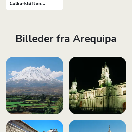
Colka-kløften
vandretur 2D/1N
Billeder fra Arequipa