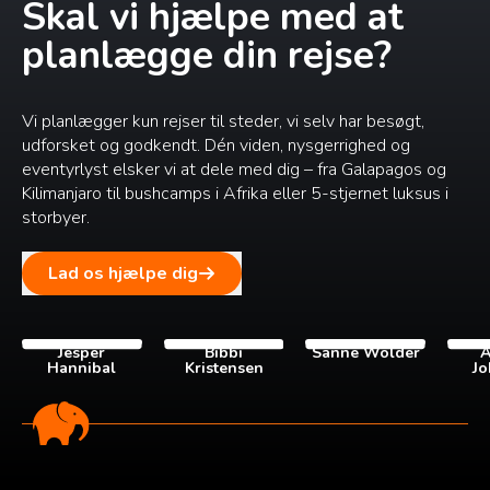
Skal vi hjælpe med at
planlægge din rejse?
Vi planlægger kun rejser til steder, vi selv har besøgt,
udforsket og godkendt. Dén viden, nysgerrighed og
eventyrlyst elsker vi at dele med dig – fra Galapagos og
Kilimanjaro til bushcamps i Afrika eller 5-stjernet luksus i
storbyer.
Lad os hjælpe dig
Jesper
Bibbi
Sanne Wolder
A
Hannibal
Kristensen
Jo