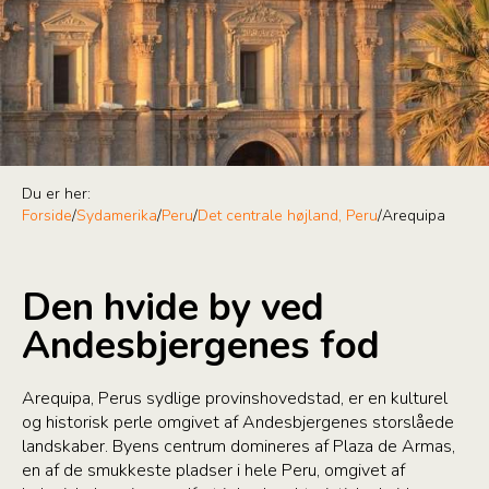
Du er her:
Forside
/
Sydamerika
/
Peru
/
Det centrale højland, Peru
/
Arequipa
Den hvide by ved
Andesbjergenes fod
Arequipa, Perus sydlige provinshovedstad, er en kulturel
og historisk perle omgivet af Andesbjergenes storslåede
landskaber. Byens centrum domineres af Plaza de Armas,
en af de smukkeste pladser i hele Peru, omgivet af