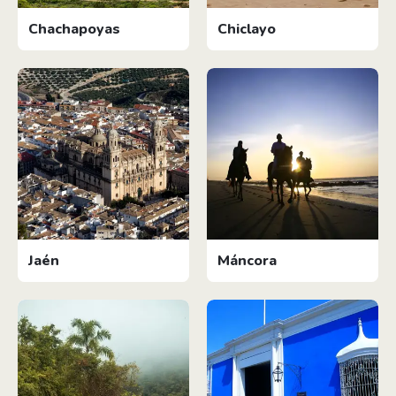
Chachapoyas
Chiclayo
Jaén
Máncora