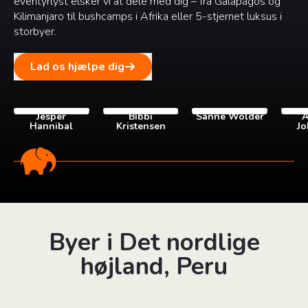
eventyrlyst elsker vi at dele med dig – fra Galapagos og
Kilimanjaro til bushcamps i Afrika eller 5-stjernet luksus i
storbyer.
Lad os hjælpe dig
Jesper
Bibbi
Sanne Wolder
A
Hannibal
Kristensen
Jo
Byer i Det nordlige
højland, Peru