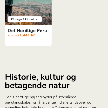
12 dage / 11 nætter
Det Nordlige Peru
21.441 kr
Pris fra
Historie, kultur og
betagende natur
Perus nordlige højland byder på storslåede
bjerglandskaber, små farverige indianerlandsbyer og
hyggelige koloniale byer som Cajamarca, samt næsten