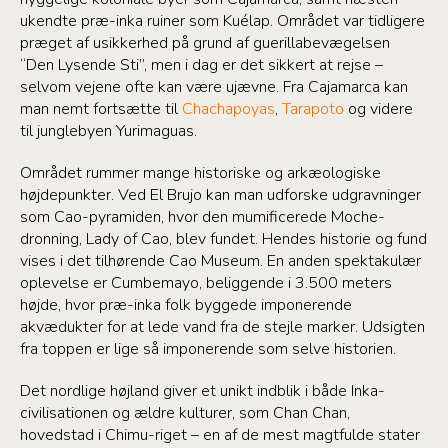
ukendte præ-inka ruiner som Kuélap. Området var tidligere
præget af usikkerhed på grund af guerillabevægelsen
“Den Lysende Sti”, men i dag er det sikkert at rejse –
selvom vejene ofte kan være ujævne. Fra Cajamarca kan
man nemt fortsætte til
Chachapoyas
,
Tarapoto
og videre
til junglebyen Yurimaguas.
Området rummer mange historiske og arkæologiske
højdepunkter. Ved El Brujo kan man udforske udgravninger
som Cao-pyramiden, hvor den mumificerede Moche-
dronning, Lady of Cao, blev fundet. Hendes historie og fund
vises i det tilhørende Cao Museum. En anden spektakulær
oplevelse er Cumbemayo, beliggende i 3.500 meters
højde, hvor præ-inka folk byggede imponerende
akvædukter for at lede vand fra de stejle marker. Udsigten
fra toppen er lige så imponerende som selve historien.
Det nordlige højland giver et unikt indblik i både Inka-
civilisationen og ældre kulturer, som Chan Chan,
hovedstad i Chimu-riget – en af de mest magtfulde stater