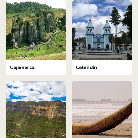
Cajamarca
Celendín