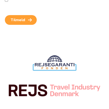
Jeg giver samtykke til behandling af personoplysninger
for at kunne modtage nyheder og rejseinspiration.
Samtykket kan altid trækkes tilbage.