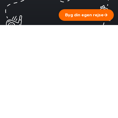
Byg din egen rejse
1 ▹ Fortæl os om dine rejsedrømme
Vi lytter til dig og supplerer med personlig rejserådgivning
baseret på vores erfaring.
2 ▹ Få en skræddersyet rejseplan
Byg din
egen rejse
Vi sammensætter et forslag tilpasset dine ønsker, dit tempo
og dit budget – i tæt dialog med dig.