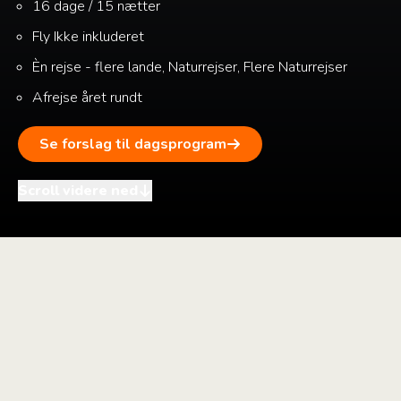
16 dage / 15 nætter
Fly
Ikke inkluderet
Èn rejse - flere lande, Naturrejser, Flere Naturrejser
Afrejse året rundt
Se forslag til dagsprogram
Scroll videre ned
i
+
–