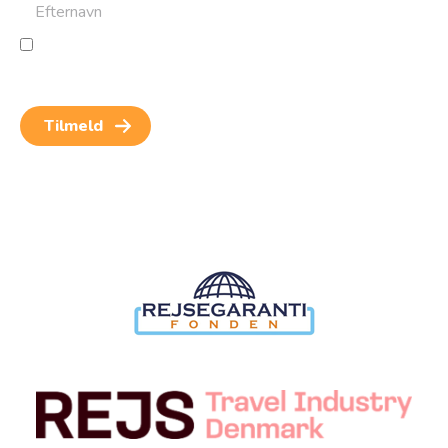
Jeg giver samtykke til behandling af personoplysninger
for at kunne modtage nyheder og rejseinspiration.
Samtykket kan altid trækkes tilbage.