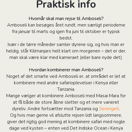
Praktisk info
Hvornår skal man rejse til Amboseli?
Amboseli kan besøges året rundt, men særligt perioderne
fra januar til marts og igen fra juni til oktober er typisk
bedst.
Især i de tørre måneder samler dyrene sig, og hvis man er
heldig, står Kilimanjaro helt klart om morgenen – det er der,
man skal være klar med kameraet (eller bare nyde det).
Hvordan kombinerer man Amboseli?
Noget af det smarte ved Amboseli er, at området er let at
kombinere med andre safarioplevelser i Kenya eller
Tanzania.
Mange vælger at kombinere Amboseli med Masai Mara for
at få både de store åbne sletter og et mere varieret
dyreliv. Andre fortsætter mod Tanzania og
Serengeti
.
Og hvis man gerne vil afslutte rejsen lidt langsommere,
giver det rigtig god mening at kombinere safari med nogle
dage ved kysten – enten ved Det Indiske Ocean i Kenya