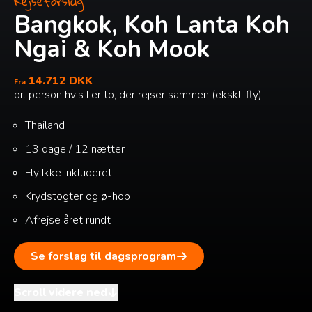
Rejseforslag
Bangkok, Koh Lanta Koh
Ngai & Koh Mook
14.712 DKK
Fra
pr. person hvis I er to, der rejser sammen (ekskl. fly)
Thailand
13 dage / 12 nætter
Fly
Ikke inkluderet
Krydstogter og ø-hop
Afrejse året rundt
Se forslag til dagsprogram
Scroll videre ned