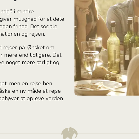
indgå i mindre
giver mulighed for at dele
egen frihed. Det sociale
nationen og rejsen.
i rejser på. Ønsket om
er mere end tidligere. Det
ve noget mere ærligt og
get, men en rejse hen
åske en ny måde at rejse
g behøver at opleve verden