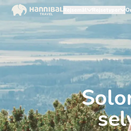
Rejsemål
Rejsetyper
O
Solor
sel