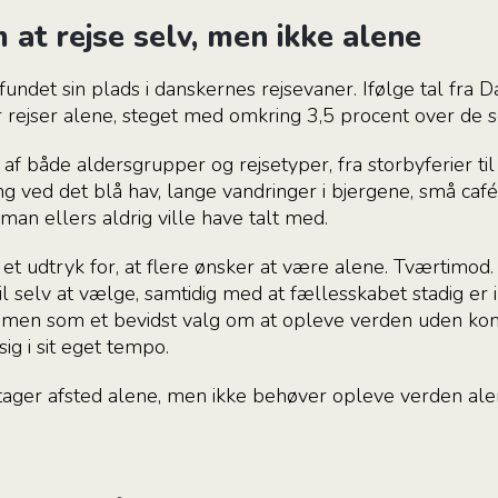
 at rejse selv, men ikke alene
fundet sin plads i danskernes rejsevaner. Ifølge tal fra D
 rejser alene, steget med omkring 3,5 procent over de s
f både aldersgrupper og rejsetyper, fra storbyferier ti
ng ved det blå hav, lange vandringer i bjergene, små ca
n ellers aldrig ville have talt med.
 et udtryk for, at flere ønsker at være alene. Tværtimo
il selv at vælge, samtidig med at fællesskabet stadig er
, men som et bevidst valg om at opleve verden uden k
sig i sit eget tempo.
tager afsted alene, men ikke behøver opleve verden ale