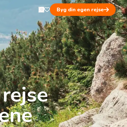
Byg din egen rejse
Open search in nav
Åben favoritsider
 rejse
lene