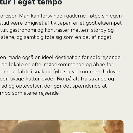
tur i eget tempo
lorejser. Man kan forsvinde i gaderne, følge sin egen
altid være omgivet af liv. Japan er et godt eksempel
ultur, gastronomi og kontraster mellem storby og
e alene, og samtidig føle sig som en del af noget
gen måde også en ideel destination for solorejsende.
g de lokale er ofte imødekommende og åbne for
 nemt at falde i snak og føle sig velkommen. Udover
den livlige kultur byder Rio på alt fra strande og
 mad og oplevelser, der gør det spændende at
tempo som alene rejsende.