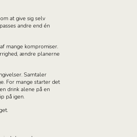
m at give sig selv
ilpasses andre end én
et af mange kompromiser.
sgerrighed, ændre planerne
mgivelser. Samtaler
e. For mange starter det
 en drink alene på en
p på igen.
get.