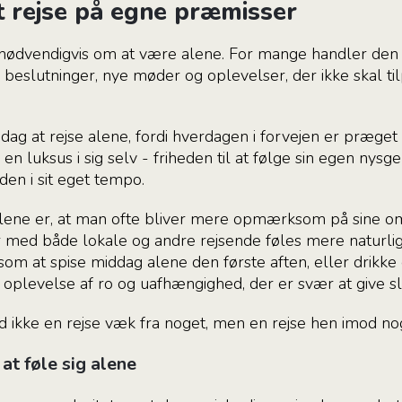
t rejse på egne præmisser
 nødvendigvis om at være alene. For mange handler den o
e beslutninger, nye møder og oplevelser, der ikke skal t
 dag at rejse alene, fordi hverdagen i forvejen er præg
 en luksus i sig selv - friheden til at følge sin egen ny
en i sit eget tempo.
alene er, at man ofte bliver mere opmærksom på sine o
r med både lokale og andre rejsende føles mere naturlig
 som at spise middag alene den første aften, eller drikke
plevelse af ro og uafhængighed, der er svær at give sli
d ikke en rejse væk fra noget, men en rejse hen imod no
 at føle sig alene