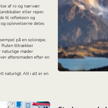
else af ro og nærvær.
landskaber eller rejser,
s til refleksion og
 og oplevelserne deles
ksempel på en solorejse,
. Ruten tiltrækker
r naturlige møder
 over aftensmaden efter en
t naturligt.
Alt i alt er en