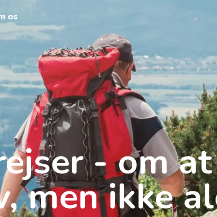
m os
ejser - om at
v, men ikke a