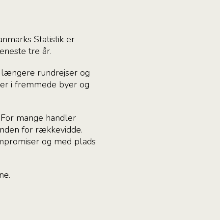
anmarks Statistik er
eneste tre år.
l længere rundrejser og
féer i fremmede byer og
d. For mange handler
 inden for rækkevidde.
ompromiser og med plads
ne.