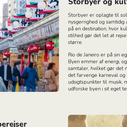
Storbyer og kul
Storbyer er oplagte til so
nysgerrighed og samtidig 
på en destination, hvor k
stilhed gør det let at rejs
større.
Rio de Janeiro er på sin e
Byen emmer af energi, o
samtaler, hvilket gør det
det farverige karneval og 
udsigtspunkter til musik,
udforske byen i sit eget 
erejser