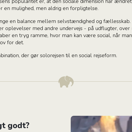
rejsens popularitet er, at den sociale dimension har ændre
er en mulighed, men aldrig en forpligtelse.
ange en balance mellem selvstændighed og fællesskab. 
ler oplevelser med andre undervejs - på udflugter, ove
skaber en tryg ramme, hvor man kan være social, når man 
ov for det.
nation, der gør solorejsen til en social rejseform.
gt godt?