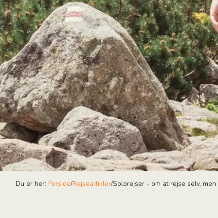
Du er her:
Forside
/
Rejseartikler
/
Solorejser - om at rejse selv, men